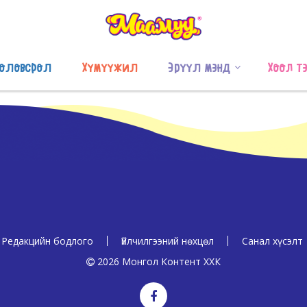
оловсрол
Хүмүүжил
Эрүүл мэнд
Хоол т
Редакцийн бодлого
Үйлчилгээний нөхцөл
Санал хүсэлт
2026 Монгол Контент ХХК