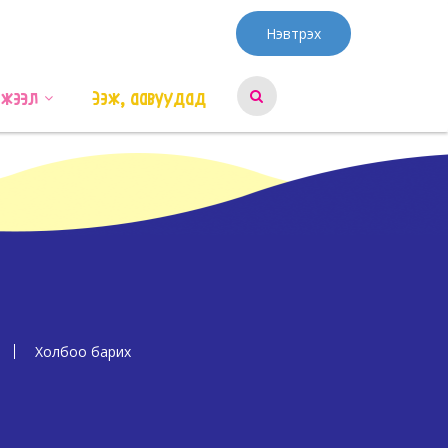
Нэвтрэх
эжээл
Ээж, аавуудад
Холбоо барих