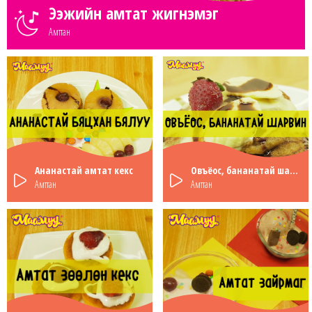
Ээжийн амтат жигнэмэг
Амттан
Ананастай амтат кекс
Овъёос, бананатай шарвин
Амттан
Амттан