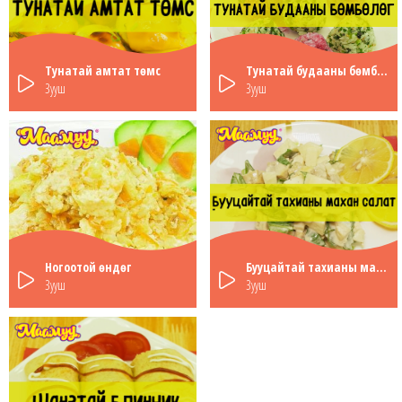
Тунатай амтат төмс
Тунатай будааны бөмбөлөг
Зууш
Зууш
Ногоотой өндөг
Бууцайтай тахианы махан салат
Зууш
Зууш