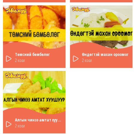
Төмсний бөмбөлөг
Өндөгтэй махан ороомог
2 хоол
2 хоол
Алгын чинээ амтат хуушуур
2 хоол