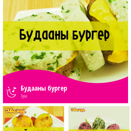
Будааны бургер
Зууш