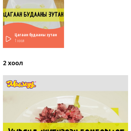
Цагаан будааны зутан
1 хоол
2 хоол