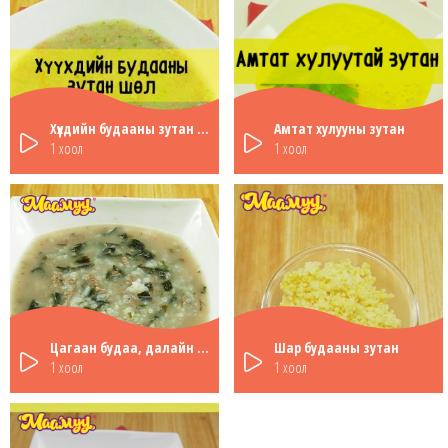
Хүүхдийн будааны зутан шөл
Амтат хулууны зутан
1 хоол
1 хоол
Цагаан будаа, далайн байцаатай шөл
Шар будааны зутан
1 хоол
1 хоол