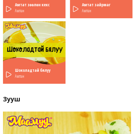
Амтат зөөлөн кекс
Амтат зайрмаг
Амттан
Амттан
Шоколадтай бялуу
Амттан
Зууш