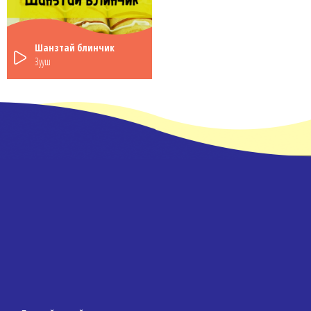
Шанзтай блинчик
Зууш