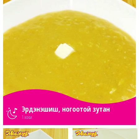
Эрдэнэшиш, ногоотой зутан
1 хоол