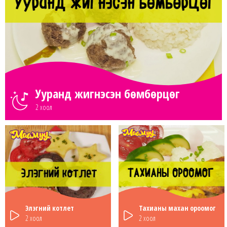
Ууранд жигнэсэн бөмбөрцөг
2 хоол
Элэгний котлет
Тахианы махан ороомог
2 хоол
2 хоол