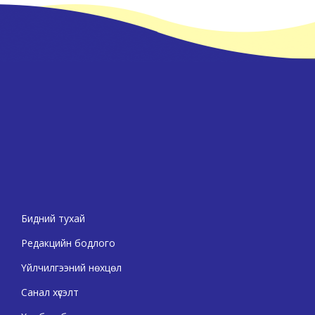
Бидний тухай
Редакцийн бодлого
Үйлчилгээний нөхцөл
Санал хүсэлт