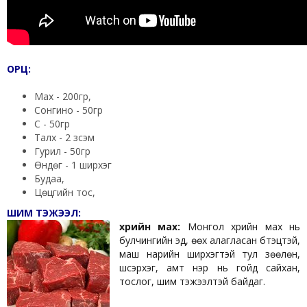
ОРЦ:
Мах - 200гр,
Сонгино - 50гр
Сүү - 50гр
Талх - 2 зүсэм
Гурил - 50гр
Өндөг - 1 ширхэг
Будаа,
Цөцгийн тос,
ШИМ ТЭЖЭЭЛ:
Үхрийн мах:
Монгол үхрийн мах нь
булчингийн эд, өөх алагласан бүтэцтэй,
маш нарийн ширхэгтэй тул зөөлөн,
шүүсэрхэг, амт үнэр нь гойд сайхан,
тослог, шим тэжээлтэй байдаг.