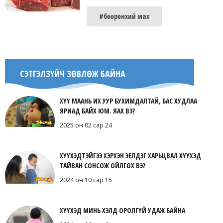
#бөөрөнхий мах
СЭТГЭЛЗҮЙЧ ЗӨВЛӨЖ БАЙНА
ХҮҮ МААНЬ ИХ УУР БУХИМДАЛТАЙ, БАС ХУДЛАА
ЯРИАД БАЙХ ЮМ. ЯАХ ВЭ?
2025 он 02 сар 24
ХҮҮХЭДТЭЙГЭЭ ХЭРХЭН ЭЕЛДЭГ ХАРЬЦВАЛ ХҮҮХЭД
ТАЙВАН СОНСОЖ ОЙЛГОХ ВЭ?
2024 он 10 сар 15
ХҮҮХЭД МИНЬ ХЭЛД ОРОЛГҮЙ УДАЖ БАЙНА