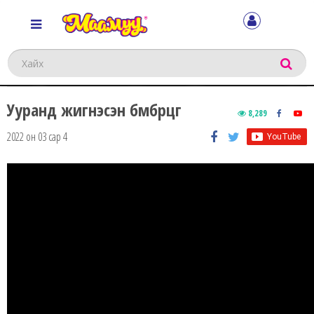
Хайх
Ууранд жигнэсэн бөмбөрцөг
8,289
2022 он 03 сар 4