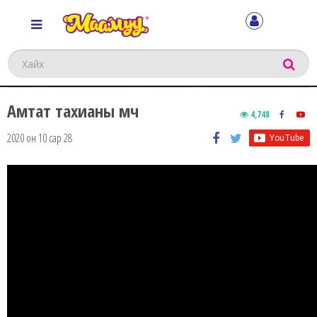
Хайх
Амтат тахианы мөч
4,748
2020 он 10 сар 28