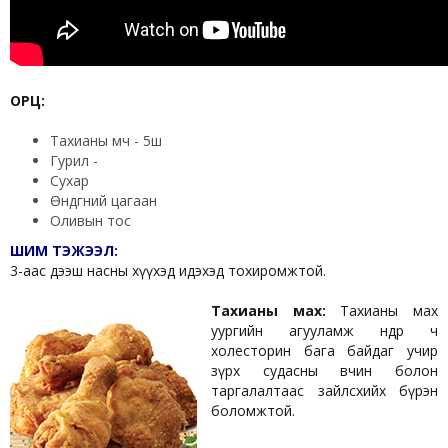
ОРЦ:
Тахианы мөч - 5ш
Гурил -
Сухар
Өндөгний цагаан
Оливын тос
ШИМ ТЭЖЭЭЛ:
3-аас дээш насны хүүхэд идэхэд тохиромжтой.
Тахианы мах:
Тахианы мах
уургийн агууламж өндөр ч
холесторин бага байдаг учир
зүрх судасны өвчин болон
таргалалтаас зайлсхийх бүрэн
боломжтой.