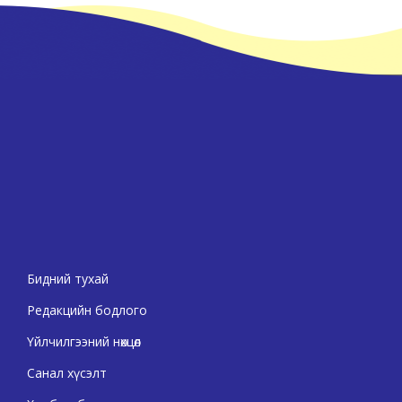
Бидний тухай
Редакцийн бодлого
Үйлчилгээний нөхцөл
Санал хүсэлт