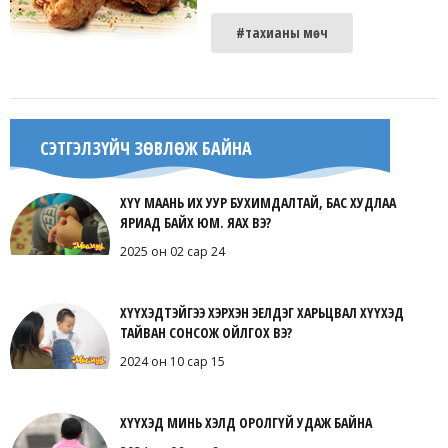
#тахианы мөч
СЭТГЭЛЗҮЙЧ ЗӨВЛӨЖ БАЙНА
ХҮҮ МААНЬ ИХ УУР БУХИМДАЛТАЙ, БАС ХУДЛАА
ЯРИАД БАЙХ ЮМ. ЯАХ ВЭ?
2025 он 02 сар 24
ХҮҮХЭДТЭЙГЭЭ ХЭРХЭН ЭЕЛДЭГ ХАРЬЦВАЛ ХҮҮХЭД
ТАЙВАН СОНСОЖ ОЙЛГОХ ВЭ?
2024 он 10 сар 15
ХҮҮХЭД МИНЬ ХЭЛД ОРОЛГҮЙ УДАЖ БАЙНА