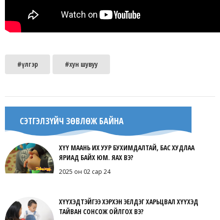
#үлгэр
#хун шувуу
СЭТГЭЛЗҮЙЧ ЗӨВЛӨЖ БАЙНА
ХҮҮ МААНЬ ИХ УУР БУХИМДАЛТАЙ, БАС ХУДЛАА
ЯРИАД БАЙХ ЮМ. ЯАХ ВЭ?
2025 он 02 сар 24
ХҮҮХЭДТЭЙГЭЭ ХЭРХЭН ЭЕЛДЭГ ХАРЬЦВАЛ ХҮҮХЭД
ТАЙВАН СОНСОЖ ОЙЛГОХ ВЭ?