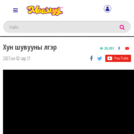
Хайх
Хун шувууны үлгэр
20,493
2023 он 02 сар 21