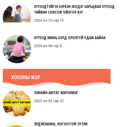
ХҮҮХЭДТЭЙГЭЭ ХЭРХЭН ЭЕЛДЭГ ХАРЬЦВАЛ ХҮҮХЭД
ТАЙВАН СОНСОЖ ОЙЛГОХ ВЭ?
2024 он 10 сар 15
ХҮҮХЭД МИНЬ ХЭЛД ОРОЛГҮЙ УДАЖ БАЙНА
2024 он 06 сар 6
ХООЛНЫ ЖОР
ЭЭЖИЙН АМТАТ ЖИГНЭМЭГ
2023 он 02 сар 22
ЭРДЭНЭШИШ, НОГООТОЙ ЗУТАН