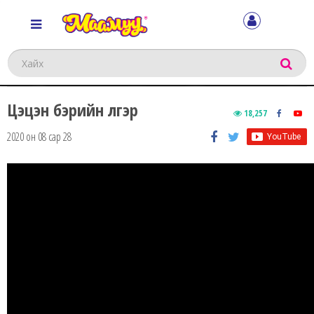
Хайх
Цэцэн бэрийн үлгэр
18,257
2020 он 08 сар 28