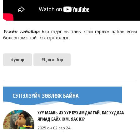
Үгийн тайлбар:
Бэр гэдэг нь таны хүүтэй гэрлэж албан ёсны
болсон эмэгтэйг /эхнэр/ хэлдэг.
#үлгэр
#Цэцэн бэр
СЭТГЭЛЗҮЙЧ ЗӨВЛӨЖ БАЙНА
ХҮҮ МААНЬ ИХ УУР БУХИМДАЛТАЙ, БАС ХУДЛАА
ЯРИАД БАЙХ ЮМ. ЯАХ ВЭ?
2025 он 02 сар 24