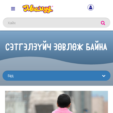
Хайх
СЭТГЭЛЗҮЙЧ ЗӨВЛӨЖ БАЙНА
Sub
menu