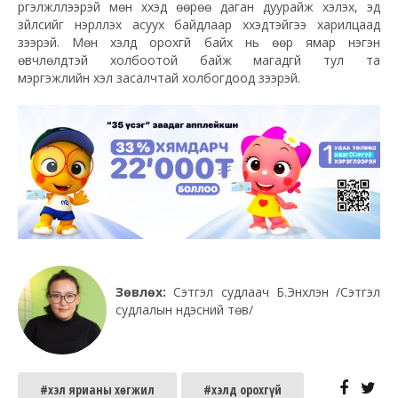
үргэлжлүүлээрэй мөн хүүхэд өөрөө даган дуурайж хэлэх, эд
зүйлсийг нэрлүүлэх асуух байдлаар хүүхэдтэйгээ харилцаад
үзээрэй. Мөн хэлд орохгүй байх нь өөр ямар нэгэн
өвчлөлүүдтэй холбоотой байж магадгүй тул та
мэргэжлийн хэл засалчтай холбогдоод үзээрэй.
Зөвлөх:
Сэтгэл судлаач Б.Энхлэн /Сэтгэл
судлалын үндэсний төв/
#хэл ярианы хөгжил
#хэлд орохгүй