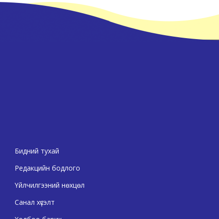
Бидний тухай
Редакцийн бодлого
Үйлчилгээний нөхцөл
Санал хүсэлт