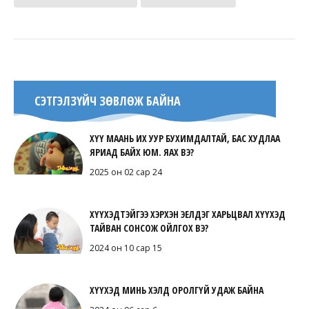
СЭТГЭЛЗҮЙЧ ЗӨВЛӨЖ БАЙНА
ХҮҮ МААНЬ ИХ УУР БУХИМДАЛТАЙ, БАС ХУДЛАА
ЯРИАД БАЙХ ЮМ. ЯАХ ВЭ?
2025 он 02 сар 24
ХҮҮХЭДТЭЙГЭЭ ХЭРХЭН ЭЕЛДЭГ ХАРЬЦВАЛ ХҮҮХЭД
ТАЙВАН СОНСОЖ ОЙЛГОХ ВЭ?
2024 он 10 сар 15
ХҮҮХЭД МИНЬ ХЭЛД ОРОЛГҮЙ УДАЖ БАЙНА