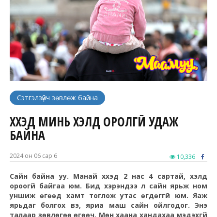
Сэтгэлзүйч зөвлөж байна
ХҮҮХЭД МИНЬ ХЭЛД ОРОЛГҮЙ УДАЖ
БАЙНА
2024 он 06 сар 6
10,336
Сайн байна уу. Манай хүүхэд 2 нас 4 сартай, хэлд
ороогүй байгаа юм. Бид
хэрэндээ
л сайн ярьж ном
уншиж өгөөд хамт тоглож утас өгдөггүй юм. Яаж
ярьдаг болгох вэ, яриа маш сайн ойлгодог. Энэ
талаар зөвлөгөө өгөөч. Мөн хаана хандахаа мэдэхгүй