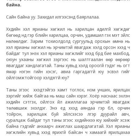
байна.
Сайн байна уу. Захидал илгээсэнд баярлалаа.
Хүүхдийн хэл ярианы хөгжил нь харилцан адилгүй хөгждөг
бөгөөд үүнд гэр бүлийн харилцаа, орчин, удамшил гэх мэт зүйлс
нөлөөлдөг. Зарим тохиолдолд сургуульд орохын өмнө нь
хэл ярианы хөгжил нь эрчимтэй явагдаж хэлд орсон хүүхэд ч
байдаг тул энэхүү хэл ярианы хөгжлийг хүүхэд бүрд бие махбод,
оюун ухааны хөгжил зэргээс нь шалтгаалан өөр өөрөөр
явагддаг хандлагатай. Таны хувьд хэлд ороогүй гэдэг нь огт
ямар нэгэн үгийн хэсэг, авиа гаргадаггүй юу эсвэл үгийг
ойлгомжтойгоор хэлдэггүй юу?
Таны зүгээс хүүхэдтэйгээ хамт тоглох, ном унших, ярилцах
зэргийг хийж байгаа нь маш сайн хэрэг. Хоёр наснаас эхлэн
хүүхдийн сэтгэх, ойлгох үйл ажиллагаа эрчимтэй явагдаж
төлөвшиж эхэлдэг. Энэ үед хүүхэд аяндаа гэр бүл, орчин
тойрон, харилцаж буй зүйлсээсээ үлгэр
дуурайл
авч,
суралцаж байдаг тул таны зүгээс хүүхдийнхээ юу хийхийг хүсэж
байна гэдгийг анхаарч ажиглах шаардлагатай. Хэл ярианы
хөгжлийн хувьд хүүхэд ярихгүй байсан ч хамаагүй ярилцахаа