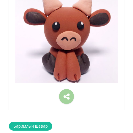
Баримлын шавар