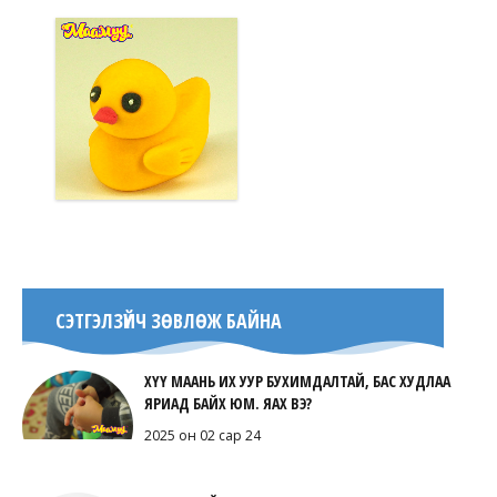
СЭТГЭЛЗҮЙЧ ЗӨВЛӨЖ БАЙНА
ХҮҮ МААНЬ ИХ УУР БУХИМДАЛТАЙ, БАС ХУДЛАА
ЯРИАД БАЙХ ЮМ. ЯАХ ВЭ?
2025 он 02 сар 24