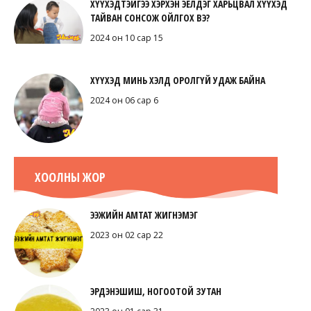
ХҮҮХЭДТЭЙГЭЭ ХЭРХЭН ЭЕЛДЭГ ХАРЬЦВАЛ ХҮҮХЭД
ТАЙВАН СОНСОЖ ОЙЛГОХ ВЭ?
2024 он 10 сар 15
ХҮҮХЭД МИНЬ ХЭЛД ОРОЛГҮЙ УДАЖ БАЙНА
2024 он 06 сар 6
ХООЛНЫ ЖОР
ЭЭЖИЙН АМТАТ ЖИГНЭМЭГ
2023 он 02 сар 22
ЭРДЭНЭШИШ, НОГООТОЙ ЗУТАН