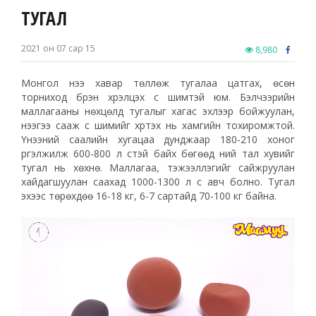
ТУГАЛ
2021 он 07 сар 15
8,980
Монгол үнээ хавар төллөж тугалаа цатгах, өсөн
торниход бүрэн хүрэлцэх сүү шимтэй юм. Бэлчээрийн
маллагааны нөхцөлд тугалыг хагас эхлээр бойжуулан,
үнээгээ сааж сүү шимийг хүртэх нь хамгийн тохиромжтой.
Үнээний саалийн хугацаа дунджаар 180-210 хоног
үргэлжилж 600-800 л сүүтэй байх бөгөөд үүний тал хувийг
тугал нь хөхнө. Маллагаа, тэжээллэгийг сайжруулан
хайдагшуулан саахад 1000-1300 л сүү авч болно. Тугал
эхээс төрөхдөө 16-18 кг, 6-7 сартайд 70-100 кг байна.