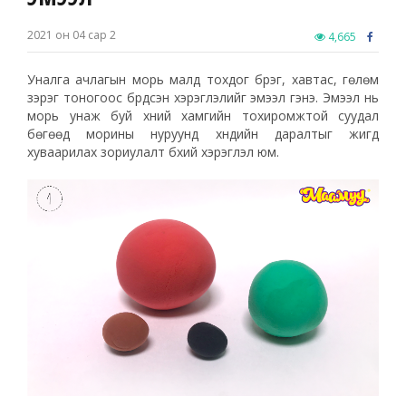
2021 он 04 сар 2
4,665
Уналга ачлагын морь малд тохдог бүүрэг, хавтас, гөлөм
зэрэг тоногоос бүрдсэн хэрэглэлийг эмээл гэнэ. Эмээл нь
морь унаж буй хүний хамгийн тохиромжтой суудал
бөгөөд морины нуруунд хүндийн даралтыг жигд
хуваарилах зориулалт бүхий хэрэглэл юм.