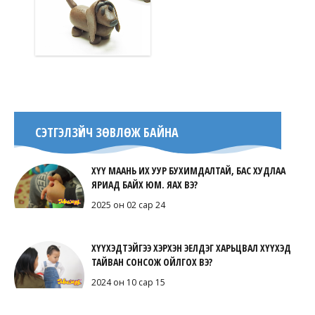
СЭТГЭЛЗҮЙЧ ЗӨВЛӨЖ БАЙНА
ХҮҮ МААНЬ ИХ УУР БУХИМДАЛТАЙ, БАС ХУДЛАА
ЯРИАД БАЙХ ЮМ. ЯАХ ВЭ?
2025 он 02 сар 24
ХҮҮХЭДТЭЙГЭЭ ХЭРХЭН ЭЕЛДЭГ ХАРЬЦВАЛ ХҮҮХЭД
ТАЙВАН СОНСОЖ ОЙЛГОХ ВЭ?
2024 он 10 сар 15