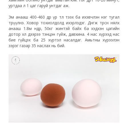
уртдаа л 1 цаг гаруй унтдаг аж.
Эм анааш 400-460 өдөр үр төлөө тээх ба ихэвчлэн нэг тугал
төрүүлнэ. Ховор тохиолдолд ихэрлэдэг. Дөнгөж төрсөн нялх
анааш 1.8м өндөр, 50кг жинтэй байх ба хэдхэн цагийн
дотор хөл дээрээ тэнцэн гүйж, давхина. 4 нас хүрээд нас
бие гүйцэх ба 25 хүртэл насалдаг. Амьтны хүрээлэн
зэрэг газар 35 наслах нь бий.