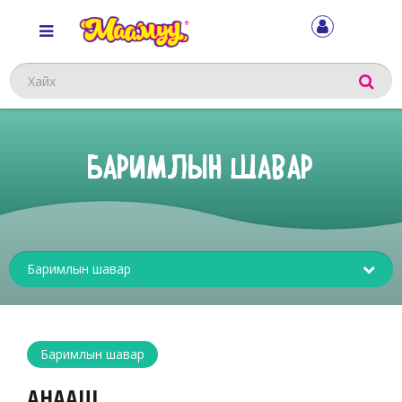
Хайх
БАРИМЛЫН ШАВАР
Sub
menu
Баримлын шавар
АНААШ