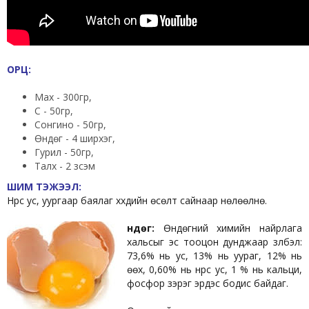
ОРЦ:
Мах - 300гр,
Сүү - 50гр,
Сонгино - 50гр,
Өндөг - 4 ширхэг,
Гурил - 50гр,
Талх - 2 зүсэм
ШИМ ТЭЖЭЭЛ:
Нүүрс ус, уургаар баялаг хүүхдийн өсөлт сайнаар нөлөөлнө.
Өндөг:
Өндөгний химийн найрлага
хальсыг эс тооцон дунджаар үзүүлбэл:
73,6% нь ус, 13% нь уураг, 12% нь
өөх, 0,60% нь нүүрс ус, 1 % нь кальци,
фосфор зэрэг эрдэс бодис байдаг.