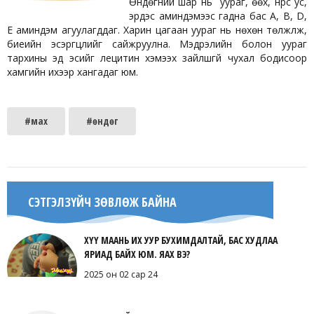
Өндөгний шар нь уураг, өөх, нүүрс ус,
эрдэс аминдэмээс гадна бас A, B, D,
E аминдэм агуулагддаг. Харин цагаан уураг нь нөхөн төлжүүлж,
биеийн эсэргүүцлийг сайжруулна. Мэдрэлийн болон уураг
тархины эд эсийг лецитин хэмээх зайлшгүй чухал бодисоор
хамгийн ихээр хангадаг юм.
#мах
#өндөг
СЭТГЭЛЗҮЙЧ ЗӨВЛӨЖ БАЙНА
ХҮҮ МААНЬ ИХ УУР БУХИМДАЛТАЙ, БАС ХУДЛАА
ЯРИАД БАЙХ ЮМ. ЯАХ ВЭ?
2025 он 02 сар 24