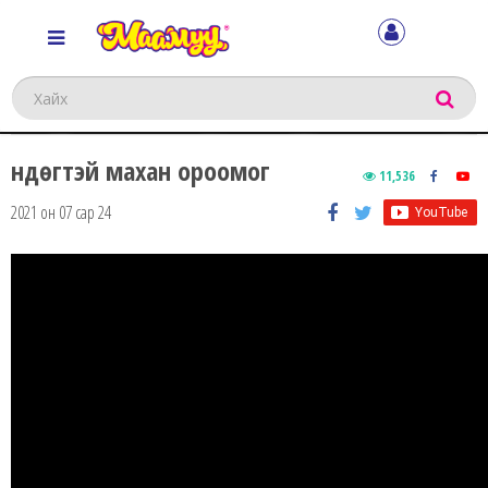
Хайх
Өндөгтэй махан ороомог
11,536
2021 он 07 сар 24