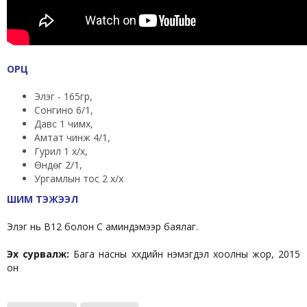
ОРЦ
Элэг - 165гр,
Сонгино 6/1,
Давс 1 чимх,
Амтат чинжүү 4/1,
Гурил 1 х/х,
Өндөг 2/1,
Ургамлын тос 2 х/х
ШИМ ТЭЖЭЭЛ
Элэг нь В12 болон С аминдэмээр баялаг.
Эх сурвалж:
Бага насны хүүхдийн нэмэгдэл хоолны жор, 2015
он