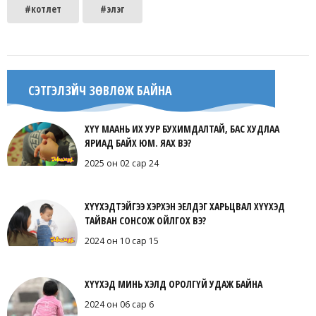
#котлет
#элэг
СЭТГЭЛЗҮЙЧ ЗӨВЛӨЖ БАЙНА
ХҮҮ МААНЬ ИХ УУР БУХИМДАЛТАЙ, БАС ХУДЛАА
ЯРИАД БАЙХ ЮМ. ЯАХ ВЭ?
2025 он 02 сар 24
ХҮҮХЭДТЭЙГЭЭ ХЭРХЭН ЭЕЛДЭГ ХАРЬЦВАЛ ХҮҮХЭД
ТАЙВАН СОНСОЖ ОЙЛГОХ ВЭ?
2024 он 10 сар 15
ХҮҮХЭД МИНЬ ХЭЛД ОРОЛГҮЙ УДАЖ БАЙНА
2024 он 06 сар 6