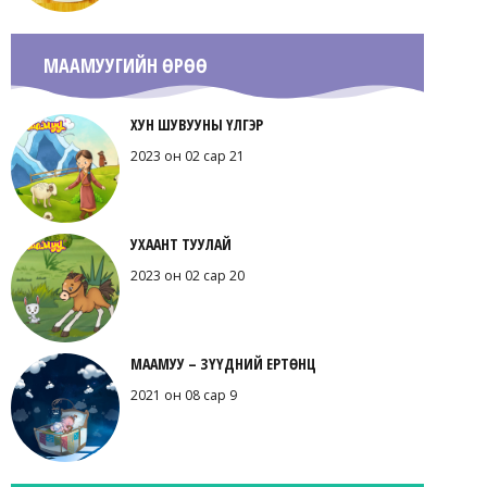
МААМУУГИЙН ӨРӨӨ
ХУН ШУВУУНЫ ҮЛГЭР
2023 он 02 сар 21
УХААНТ ТУУЛАЙ
2023 он 02 сар 20
МААМУУ – ЗҮҮДНИЙ ЕРТӨНЦ
2021 он 08 сар 9