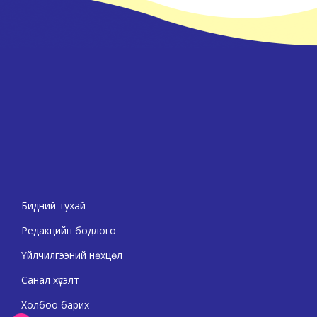
Бидний тухай
Редакцийн бодлого
Үйлчилгээний нөхцөл
Санал хүсэлт
Холбоо барих