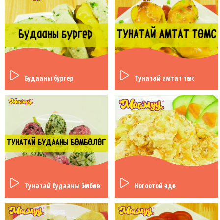
Будааны бургер
Тунатай амтат төмс
Тунатай будааны бөмбөлөг
Ногоотой өндөг