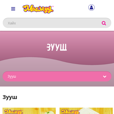
Хайх
ЗУУШ
Sub
menu
Зууш