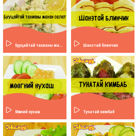
Бууцайтай тахианы махан салат
Шанзтай блинчик
Мөөгний нухаш
Тунатай кимбаб