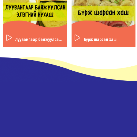
Луувангаар баяжуулсан элэгний нухаш
Бүрж шарсан хаш