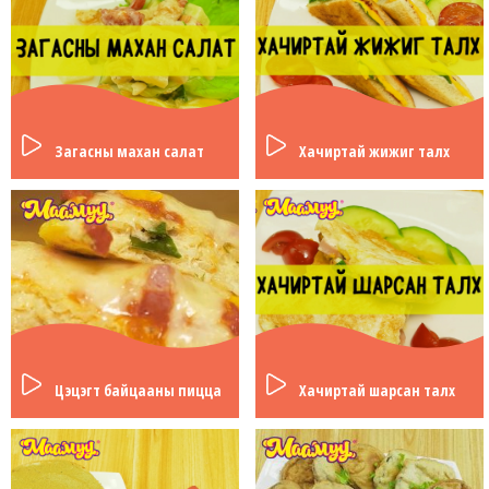
Загасны махан салат
Хачиртай жижиг талх
Цэцэгт байцааны пицца
Хачиртай шарсан талх