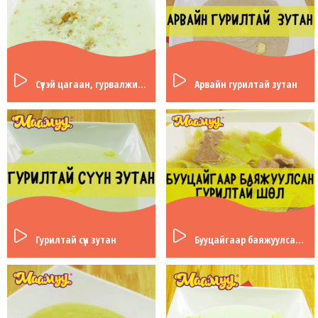
Сүүтэй цагаан, гурвалжин будаа
Арвайн гурилтай зутан
Гурилтай сүүн зутан
Бууцайгаар баяжуулсан гурилтай шөл