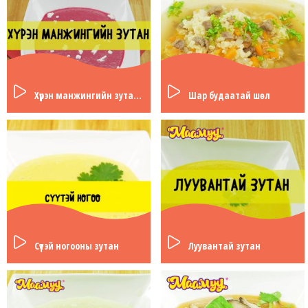
Хүрэн манжингийн зутан шөл
Шар будаатай шөл
Сүүтэй ногооны зутан
Луувантай зутан