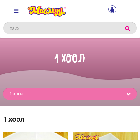
Хайх
1 ХООЛ
Sub
menu
1 хоол