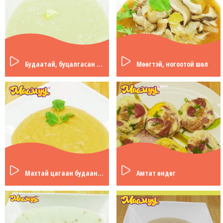
Будаатай, буцалгасан аарц
Мөөгтэй, ногоотой шөл
Махтай цагаан будааны зутан шөл
Амтат өндөг