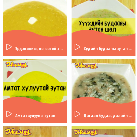
Эрдэнэшиш, ногоотой зутан
Хүүхдийн будааны зутан шөл
Амтат хулууны зутан
Цагаан будаа, далайн байцаатай шөл