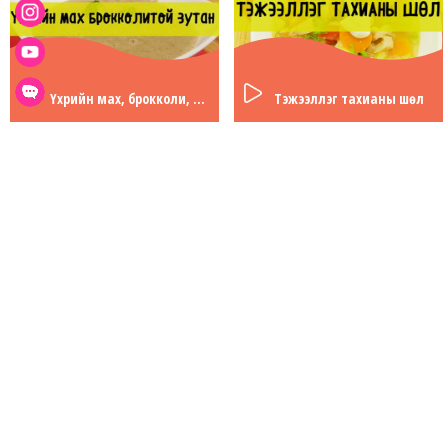
Үхрийн мах, брокколи, төмстэй зутан
Тэжээллэг тахианы шөл
Броколлитой зутан
Сүүтэй шар будаа