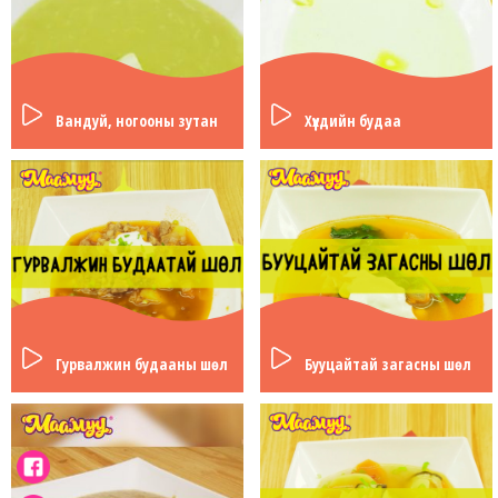
Вандуй, ногооны зутан
Хүүхдийн будаа
Гурвалжин будааны шөл
Бууцайтай загасны шөл