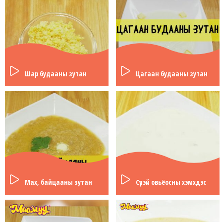
Шар будааны зутан
Цагаан будааны зутан
Мах, байцааны зутан
Сүүтэй овьёосны хэмхдэс