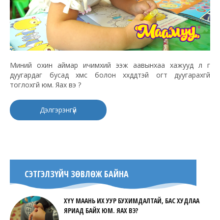
Миний охин аймар ичимхий ээж аавынхаа хажууд л үг
дуугардаг бусад хүмүүс болон хүүхдүүдтэй огт дуугарахгүй
тоглохгүй юм. Яах вэ ?
Дэлгэрэнгүй
СЭТГЭЛЗҮЙЧ ЗӨВЛӨЖ БАЙНА
ХҮҮ МААНЬ ИХ УУР БУХИМДАЛТАЙ, БАС ХУДЛАА
ЯРИАД БАЙХ ЮМ. ЯАХ ВЭ?