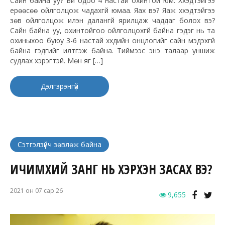
Сайн байна уу? Би одоо 4 настай охинтой юм. Хүүхэдтэйгээ
ерөөсөө ойлголцож чадахгүй юмаа. Яах вэ? Яаж хүүхэдтэйгээ
зөв ойлголцож илэн далангүй ярилцаж чаддаг болох вэ?
Сайн байна уу, охинтойгоо ойлголцохгүй байна гэдэг нь та
охиныхоо буюу 3-6 настай хүүхдийн онцлогийг сайн мэдэхгүй
байна гэдгийг илтгэж байна. Тиймээс энэ талаар уншиж
судлах хэрэгтэй. Мөн яг […]
Дэлгэрэнгүй
Сэтгэлзүйч зөвлөж байна
ИЧИМХИЙ ЗАНГ НЬ ХЭРХЭН ЗАСАХ ВЭ?
2021 он 07 сар 26
9,655