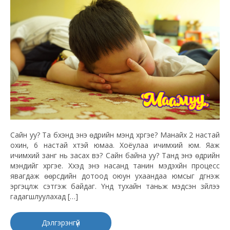
Сайн уу? Та бүхэнд энэ өдрийн мэнд хүргэе? Манайх 2 настай
охин, 6 настай хүүтэй юмаа. Хоёулаа ичимхий юм. Яаж
ичимхий занг нь засах вэ? Сайн байна уу? Танд энэ өдрийн
мэндийг хүргэе. Хүүхэд энэ насанд танин мэдэхүйн процесс
явагдаж өөрсдийн дотоод оюун ухаандаа юмсыг дүгнэж
эргэцүүлж сэтгэж байдаг. Үүнд тухайн таньж мэдсэн зүйлээ
гадагшлуулахад […]
Дэлгэрэнгүй