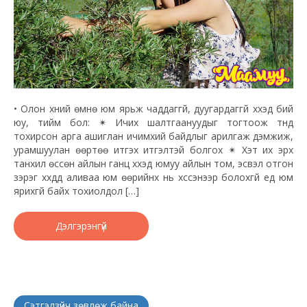
• Олон хүний өмнө юм ярьж чаддаггүй, дуугардаггүй хүүхэд бий
юу, тийм бол: ✴ Ичих шалтгаануудыг тогтоож түүнд
тохирсон арга ашиглан ичимхий байдлыг арилгаж дэмжиж,
урамшуулан өөртөө итгэх итгэлтэй болгох ✴ Хэт их эрх
танхил өссөн айлын ганц хүүхэд юмуу айлын том, эсвэл отгон
зэрэг хүүхдүүд аливаа юм өөрийнх нь хүссэнээр болохгүй үед юм
ярихгүй байх тохиолдол […]
Дэлгэрэнгүй
Сэтгэлзүйч зөвлөж байна