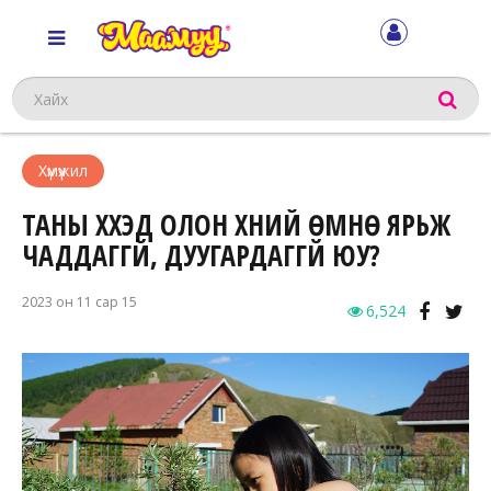
Хайх
Хүмүүжил
ТАНЫ ХҮҮХЭД ОЛОН ХҮНИЙ ӨМНӨ ЯРЬЖ
ЧАДДАГГҮЙ, ДУУГАРДАГГҮЙ ЮУ?
2023 он 11 сар 15
6,524