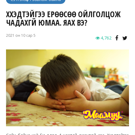
ХҮҮХЭДТЭЙГЭЭ ЕРӨӨСӨӨ ОЙЛГОЛЦОЖ
ЧАДАХГҮЙ ЮМАА. ЯАХ ВЭ?
2021 он 10 сар 5
4,762