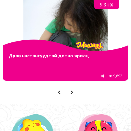
3-5 нас
Дөрвөн настангуудтай дотно ярилц
9,692