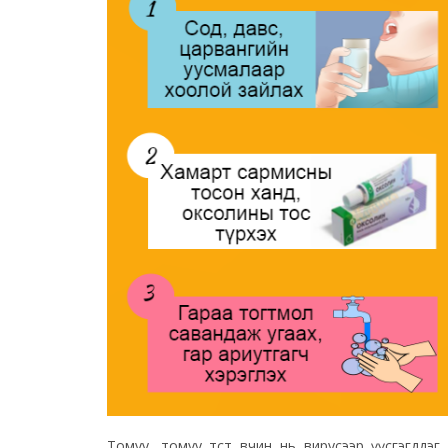
Томуу, томуу төст өвчин нь вирусээр үүсгэгдд