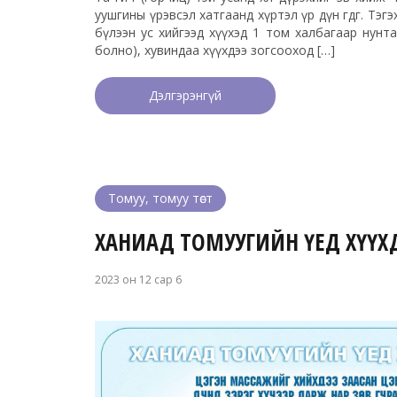
уушгины үрэвсэл хатгаанд хүртэл үр дүн өгдөг. Тэгэ
бүлээн ус хийгээд хүүхэд 1 том халбагаар нунт
болно), хувиндаа хүүхдээ зогсооход […]
Дэлгэрэнгүй
Томуу, томуу төст
ХАНИАД ТОМУУГИЙН ҮЕД ХҮҮХ
2023 он 12 сар 6