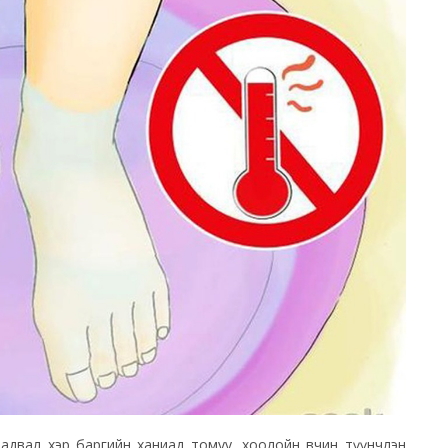
йж чадвал хэр баргийн ханиад томуу, хоолойн өвчин түүнчлэн