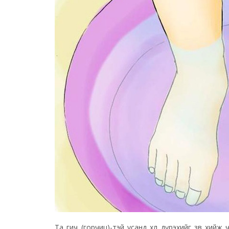
Та гич (горчиц)-тэй усанд хөлөө дүрэхийг зөв хи