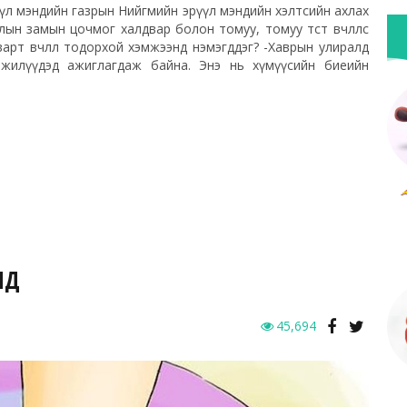
рүүл мэндийн газрын Нийгмийн эрүүл мэндийн хэлтсийн ахлах
лын замын цочмог халдвар болон томуу, томуу төст өвчлөлөөс
варт өвчлөл тодорхой хэмжээнд нэмэгддэг? -Хаврын улиралд
н жилүүдэд ажиглагдаж байна. Энэ нь хүмүүсийн биеийн
ИД
45,694