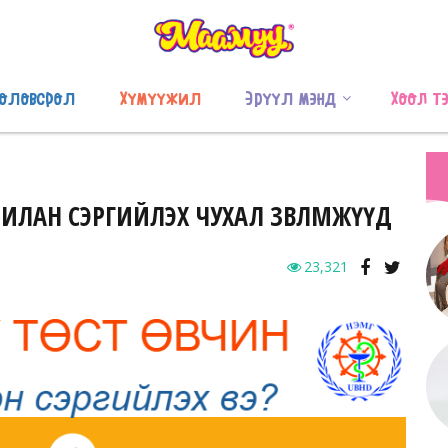
оловсрол
Хүмүүжил
Эрүүл мэнд
Хоол т
ЬДЧИЛАН СЭРГИЙЛЭХ ЧУХАЛ ЗӨВЛӨМЖҮҮД
23,321