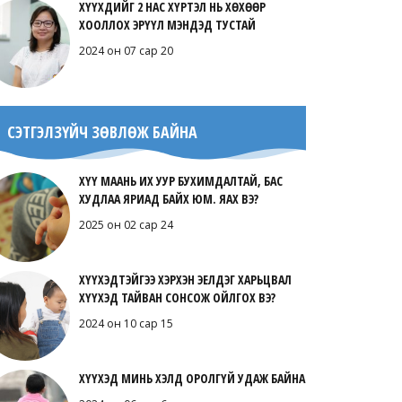
ХҮҮХДИЙГ 2 НАС ХҮРТЭЛ НЬ ХӨХӨӨР
ХООЛЛОХ ЭРҮҮЛ МЭНДЭД ТУСТАЙ
2024 он 07 сар 20
СЭТГЭЛЗҮЙЧ ЗӨВЛӨЖ БАЙНА
ХҮҮ МААНЬ ИХ УУР БУХИМДАЛТАЙ, БАС
ХУДЛАА ЯРИАД БАЙХ ЮМ. ЯАХ ВЭ?
2025 он 02 сар 24
ХҮҮХЭДТЭЙГЭЭ ХЭРХЭН ЭЕЛДЭГ ХАРЬЦВАЛ
ХҮҮХЭД ТАЙВАН СОНСОЖ ОЙЛГОХ ВЭ?
2024 он 10 сар 15
ХҮҮХЭД МИНЬ ХЭЛД ОРОЛГҮЙ УДАЖ БАЙНА