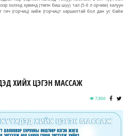
хээр эхлээд хувинд (төмпөн биш шүү) тал (5-6 л орчим) халуун
аг гич (горчиц) хийж (горчицт харшилтай бол дан ус байж
ДЭД ХИЙХ ЦЭГЭН МАССАЖ
7,866