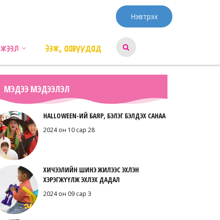
Нэвтрэх
эжээл
Ээж, аавуудад
МЭДЭЭ МЭДЭЭЛЭЛ
HALLOWEEN-ИЙ БАЯР, БЭЛЭГ БЭЛДЭХ САНАА
2024 он 10 сар 28
ХИЧЭЭЛИЙН ШИНЭ ЖИЛЭЭС ЭХЛЭН
ХЭРЭГЖҮҮЛЖ ЭХЛЭХ ДАДАЛ
2024 он 09 сар 3