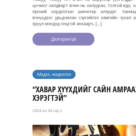
цочмог халдварт өвчин нь халуурах, толгой өвдөх, 
ерөнхий хордлогын шинжээр илэрдэг. Хани
өвчнүүдээс урьдчилан сэргийлэх хамгийн чухал 
эрүүл мэндэд онцгой анхаарч, […]
Дэлгэрэнгүй
Мэдээ, мэдээлэл
“ХАВАР ХҮҮХДИЙГ САЙН АМРАА
ХЭРЭГТЭЙ”
2024 он 04 сар 2