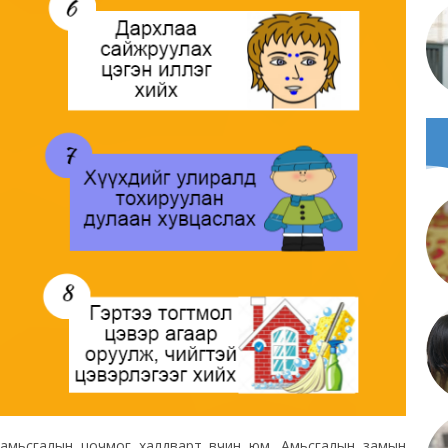
эг амьсгалын цочмог халдварт өвчин юм. Амьсгалын замын