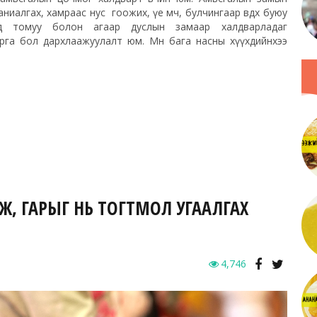
ханиалгах, хамраас нус гоожих, үе мөч, булчингаар өвдөх буюу
ад томуу болон агаар дуслын замаар халдварладаг
арга бол дархлаажуулалт юм. Мөн бага насны хүүхдийнхээ
Ж, ГАРЫГ НЬ ТОГТМОЛ УГААЛГАХ
4,746