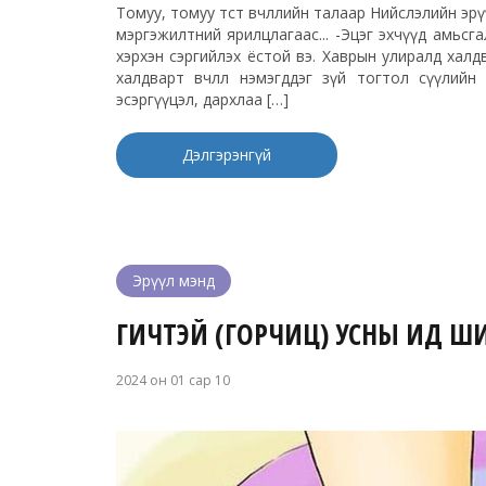
Томуу, томуу төст өвчлөлийн талаар Нийслэлийн э
мэргэжилтний ярилцлагаас... -Эцэг эхчүүд амьсга
хэрхэн сэргийлэх ёстой вэ. Хаврын улиралд халд
халдварт өвчлөл нэмэгддэг зүй тогтол сүүлий
эсэргүүцэл, дархлаа […]
Дэлгэрэнгүй
Эрүүл мэнд
ГИЧТЭЙ (ГОРЧИЦ) УСНЫ ИД Ш
2024 он 01 сар 10