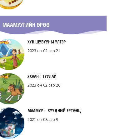
МААМУУГИЙН ӨРӨӨ
ХУН ШУВУУНЫ ҮЛГЭР
2023 он 02 сар 21
УХААНТ ТУУЛАЙ
2023 он 02 сар 20
МААМУУ – ЗҮҮДНИЙ ЕРТӨНЦ
2021 он 08 сар 9