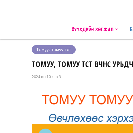
Хүүхдийн хөгжил
Б
Томуу, томуу төст
ТОМУУ, ТОМУУ ТӨСТ ӨВЧНӨӨС УР
2024 он 10 сар 9