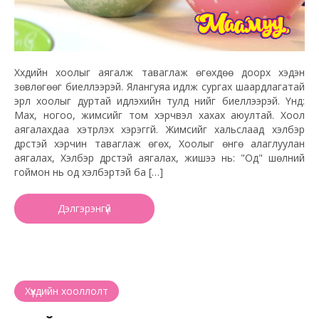
Хүүхдийн хоолыг аягалж таваглаж өгөхдөө доорх хэдэн
зөвлөгөөг биелүүлээрэй. Ялангуяа идүүлж сургах шаардлагатай
эрүүл хоолыг дуртай идүүлэхийн тулд үүнийг биелүүлээрэй. Үүнд:
Мах, ногоо, жимсийг том хэрчвэл хахах аюултай. Хоол
аягалахдаа хэтрүүлэх хэрэггүй. Жимсийг хальслаад хэлбэр
дүрстэй хэрчин таваглаж өгөх, Хоолыг өнгө алаглуулан
аягалах, Хэлбэр дүрстэй аягалах, жишээ нь: "Од" шөлний
гоймон нь од хэлбэртэй ба […]
Дэлгэрэнгүй
Хүүхдийн хооллолт