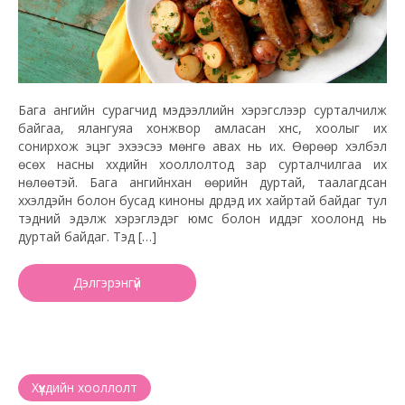
Бага ангийн сурагчид мэдээллийн хэрэгслээр сурталчилж
байгаа, ялангуяа хонжвор амласан хүнс, хоолыг их
сонирхож эцэг эхээсээ мөнгө авах нь их. Өөрөөр хэлбэл
өсөх насны хүүхдийн хооллолтод зар сурталчилгаа их
нөлөөтэй. Бага ангийнхан өөрийн дуртай, таалагдсан
хүүхэлдэйн болон бусад киноны дүрүүдэд их хайртай байдаг тул
тэдний эдэлж хэрэглэдэг юмс болон иддэг хоолонд нь
дуртай байдаг. Тэд […]
Дэлгэрэнгүй
Хүүхдийн хооллолт