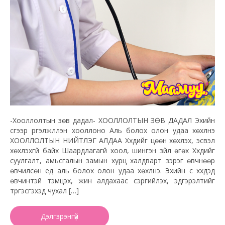
-Хооллолтын зөв дадал- ХООЛЛОЛТЫН ЗӨВ ДАДАЛ Эхийн
сүүгээр үргэлжлүүлэн хооллоно Аль болох олон удаа хөхүүлнэ
ХООЛЛОЛТЫН НИЙТЛЭГ АЛДАА Хүүхдийг цөөн хөхүүлэх, эсвэл
хөхүүлэхгүй байх Шаардлагагүй хоол, шингэн зүйл өгөх Хүүхдийг
суулгалт, амьсгалын замын хурц халдварт зэрэг өвчнөөр
өвчилсөн үед аль болох олон удаа хөхүүлнэ. Эхийн сүү хүүхдэд
өвчинтэй тэмцэх, жин алдахаас сэргийлэх, эдгэрэлтийг
түргэсгэхэд чухал […]
Дэлгэрэнгүй