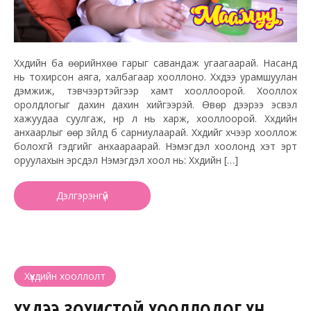
Хүүхдийн ба өөрийнхөө гарыг савандаж угаагаарай. Насанд
нь тохирсон аяга, халбагаар хооллоно. Хүүхдээ урамшуулан
дэмжиж, тэвчээртэйгээр хамт хооллоорой. Хооллох
оролдлогыг дахин дахин хийгээрэй. Өвөр дээрээ эсвэл
хажуудаа суулгаж, нүүр лүү нь харж, хооллоорой. Хүүхдийн
анхаарлыг өөр зүйлд бүү сарниулаарай. Хүүхдийг хүчээр хооллож
болохгүй гэдгийг анхаараарай. Нэмэгдэл хоолонд хэт эрт
оруулахын эрсдэл Нэмэгдэл хоол нь: Хүүхдийн […]
Дэлгэрэнгүй
Хүүхдийн хооллолт
ХҮҮХДЭЭ ЗОХИСТОЙ ХООЛЛОДОГ ХҮН