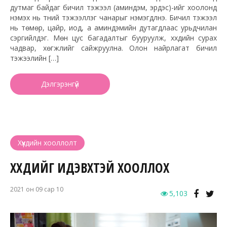
дутмаг байдаг бичил тэжээл (аминдэм, эрдэс)-ийг хоолонд
нэмэх нь түүний тэжээллэг чанарыг нэмэгдүүлнэ. Бичил тэжээл
нь төмөр, цайр, иод, а аминдэмийн дутагдлаас урьдчилан
сэргийлдэг. Мөн цус багадалтыг бууруулж, хүүхдийн сурах
чадвар, хөгжлийг сайжруулна. Олон найрлагат бичил
тэжээлийн […]
Дэлгэрэнгүй
Хүүхдийн хооллолт
ХҮҮХДИЙГ ИДЭВХТЭЙ ХООЛЛОХ
2021 он 09 сар 10
5,103