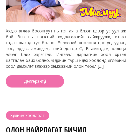
Хүүхдээ өглөө босонгуут нь нэг аяга бүлээн цэвэр ус уулгаж
бай. Энэ нь гэдэсний хөдөлгөөнийг сайжруулж, өтгөн
гадагшлахад тус болно. Өглөөний хоолонд нүүрс ус, уураг,
тос, эрдэс, аминдэм, түүний дотор С, В аминдэм, кальци
элбэг байх хэрэгтэй. Ингэвэл дараагийн хоол хүртэл
цатгалан байх болно. Өдрийн турш идэх хоолонд өглөөний
хоол дэмжлэг үзүүлэхээр хэмжээний олон төрөл […]
Дэлгэрэнгүй
Хүүхдийн хооллолт
ОЛОН НАЙРЛАГАТ БИЧИЛ