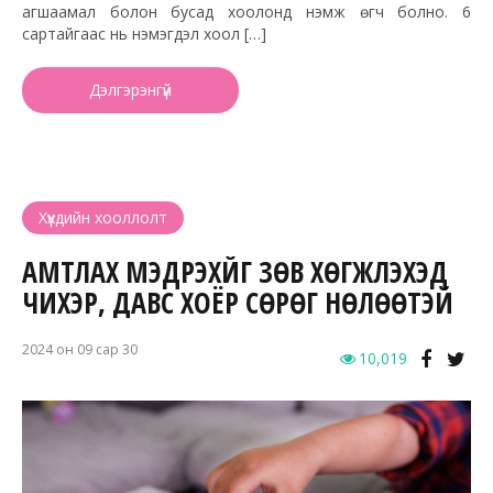
агшаамал болон бусад хоолонд нэмж өгч болно. 6
сартайгаас нь нэмэгдэл хоол […]
Дэлгэрэнгүй
Хүүхдийн хооллолт
АМТЛАХ МЭДРЭХҮЙГ ЗӨВ ХӨГЖҮҮЛЭХЭД
ЧИХЭР, ДАВС ХОЁР СӨРӨГ НӨЛӨӨТЭЙ
2024 он 09 сар 30
10,019