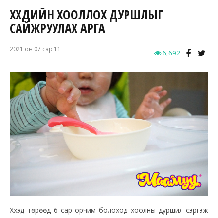
ХҮҮХДИЙН ХООЛЛОХ ДУРШЛЫГ
САЙЖРУУЛАХ АРГА
2021 он 07 сар 11
6,692
Хүүхэд төрөөд 6 сар орчим болоход хоолны дуршил сэргэж