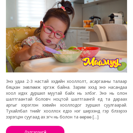
Энэ удаа 2-3 настай хүүхдийн хооллолт, асаргааны талаар
бяцхан зөвлөмж хүргэж байна. Зарим хүүхэд энэ насандаа
хоол идэх дуршил муутай байх нь элбэг. Энэ нь олон
шалтгаантай боловч ноцтой шалтгаангүй үед та дараах
аргыг хэрэглэн хэвийн хооллодог зуршил суулгаарай.
Тухайлбал түүнийг хооллох үедээ нэг ширээнд гэр бүлээрээ
зэрэгцэн суугаад ах эгч нь болон та өөрөө […]
Дэлгэрэнгүй