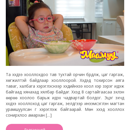
Та хүүхдээ хооллохдоо тав тухтай орчин бүрдүүлж, цаг гаргаж,
хөгжилтэй байдлаар хооллоорой. Хүүхдэд тохирсон аяга
таваг, халбага хэрэглэснээр хүүхдийнхээ хоол хэр зэрэг идэж
байгаад хянахад хялбар байдаг. Хүүхэд 8 сартайгаасаа эхлэн
өөрөө хоолоо барьж идэх чадвартай болдог. Эцэг эхчүүд
хүүхдээ хооллоход цаг гаргаж, эелдгээр инээмсэглэн магтан
урамшуулсан үг хэрэглэж байгаарай. Мөн хүүхэд хооллох
сонирхлоо амархан […]
Дэлгэрэнгүй