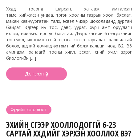
Хүүхдүүд тосонд шарсан, хатааж амталсан
төмс, хийжүүлсэн ундаа, түргэн хоолны газрын хоол, бяслаг,
махан хавчуургатай талх, эсвэл чихэр шоколаданд дуртай
байдаг. Эдгээр нь тос, давс, уураг, хурц амт оруулагч
ихтэй, нийлмэл нүүрс ус багатай. Дээрх хүнсний бүтээгдэхүүнийг
тогтмол, их хэмжээтэй хэрэглэснээр таргалах, харшилтай
болох, шүдний өвчинд өртөмтгий болж кальци, иод, В2, В6
аминдэм, ханаагүй тосны хүчил, эслэг, сүүний хүчил зэрэг
биологийн […]
Дэлгэрэнгүй
Хүүхдийн хооллолт
ЭХИЙН СҮҮГЭЭР ХООЛЛОДОГГҮЙ 6-23
САРТАЙ ХҮҮХДИЙГ ХЭРХЭН ХООЛЛОХ ВЭ?