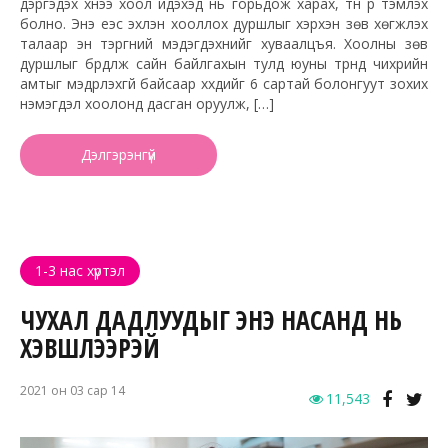
дэргэдэх хүнээ хоол идэхэд нь горьдож харах, түүн рүү тэмүүлэх
болно. Энэ үеэс эхлэн хооллох дуршлыг хэрхэн зөв хөгжүүлэх
талаар эн тэргүүний мэдэгдэхүүнийг хуваалцъя. Хоолны зөв
дуршлыг бүрдүүлж сайн байлгахын тулд юуны түрүүнд чихрийн
амтыг мэдрүүлэхгүй байсаар хүүхдийг 6 сартай болонгуут зохих
нэмэгдэл хоолонд дасган оруулж, […]
Дэлгэрэнгүй
1-3 нас хүртэл
ЧУХАЛ ДАДЛУУДЫГ ЭНЭ НАСАНД НЬ
ХЭВШҮҮЛЭЭРЭЙ
2021 он 03 сар 14
11,543