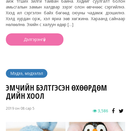
айж түгших зүйлгүй тайван байна. Хүүхдийг суулгалт болон
амьсгалын замын халдвар зэрэг олон өвчнөөс сэргийлнэ.
Хүүхэд илүү сэргэлэн байх бөгөөд оюуны чадамж дээшилнэ.
Хэлд хурдан орж, хэл яриа зөв хөгжинө. Хараанд сайнаар
нөлөөлнө. Эхийн сүү халуун өдөр […]
Дэлгэрэнгүй
Мэдээ, мэдээлэл
ЭМЧИЙН БЭЛТГЭСЭН ӨХӨӨРДӨМ
ҮДИЙН ХООЛ
2019 он 08 сар 5
3,586