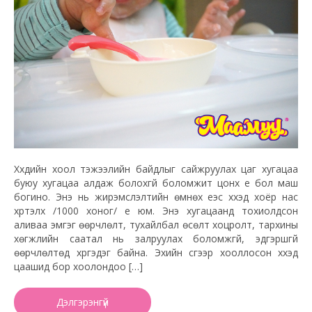
Хүүхдийн хоол тэжээлийн байдлыг сайжруулах цаг хугацаа
буюу хугацаа алдаж болохгүй боломжит цонх үе бол маш
богино. Энэ нь жирэмслэлтийн өмнөх үеэс хүүхэд хоёр нас
хүртэлх /1000 хоног/ үе юм. Энэ хугацаанд тохиолдсон
аливаа эмгэг өөрчлөлт, тухайлбал өсөлт хоцролт, тархины
хөгжлийн саатал нь залруулах боломжгүй, эдгэршгүй
өөрчлөлтөд хүргэдэг байна. Эхийн сүүгээр хооллосон хүүхэд
цаашид бор хоолондоо […]
Дэлгэрэнгүй