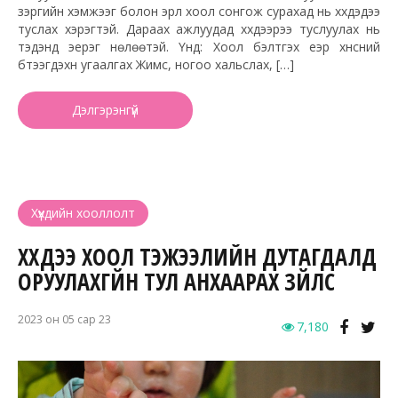
зэргийн хэмжээг болон эрүүл хоол сонгож сурахад нь хүүхдэдээ
туслах хэрэгтэй. Дараах ажлуудад хүүхдээрээ туслуулах нь
тэдэнд эерэг нөлөөтэй. Үүнд: Хоол бэлтгэх үеэр хүнсний
бүтээгдэхүүн угаалгах Жимс, ногоо хальслах, […]
Дэлгэрэнгүй
Хүүхдийн хооллолт
ХҮҮХДЭЭ ХООЛ ТЭЖЭЭЛИЙН ДУТАГДАЛД
ОРУУЛАХГҮЙН ТУЛ АНХААРАХ ЗҮЙЛС
2023 он 05 сар 23
7,180