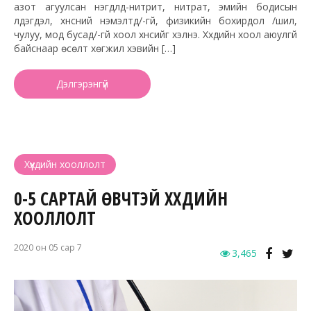
азот агуулсан нэгдлүүд-нитрит, нитрат, эмийн бодисын
үлдэгдэл, хүнсний нэмэлтүүд/-гүй, физикийн бохирдол /шил,
чулуу, мод бусад/-гүй хоол хүнсийг хэлнэ. Хүүхдийн хоол аюулгүй
байснаар өсөлт хөгжил хэвийн […]
Дэлгэрэнгүй
Хүүхдийн хооллолт
0-5 САРТАЙ ӨВЧТЭЙ ХҮҮХДИЙН
ХООЛЛОЛТ
2020 он 05 сар 7
3,465