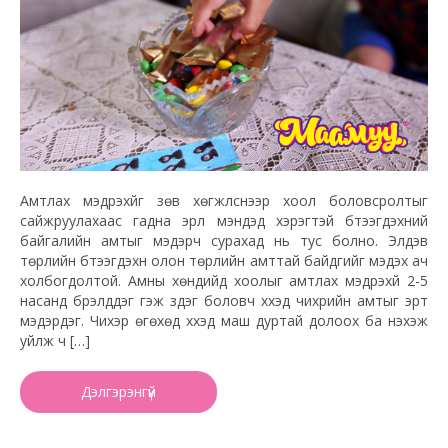
Амтлах мэдрэхүйг зөв хөгжүүлснээр хоол боловсролтыг
сайжруулахаас гадна эрүүл мэндэд хэрэгтэй бүтээгдэхүүний
байгалийн амтыг мэдэрч сурахад нь тус болно. Элдэв
төрлийн бүтээгдэхүүн олон төрлийн амттай байдгийг мэдэх ач
холбогдолтой. Амны хөндийд хоолыг амтлах мэдрэхүй 2-5
насанд бүрэлддэг гэж үздэг боловч хүүхэд чихрийн амтыг эрт
мэдэрдэг. Чихэр өгөхөд хүүхэд маш дуртай долоох ба нэхэж
уйлж ч […]
Дэлгэрэнгүй