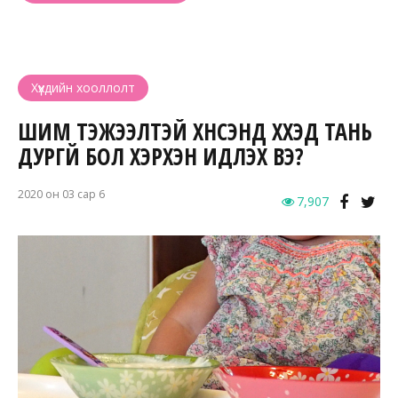
Хүүхдийн хооллолт
ШИМ ТЭЖЭЭЛТЭЙ ХҮНСЭНД ХҮҮХЭД ТАНЬ
ДУРГҮЙ БОЛ ХЭРХЭН ИДҮҮЛЭХ ВЭ?
2020 он 03 сар 6
7,907