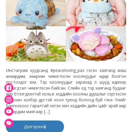
Инстаграм хуудсанд #peaceloving_pax гэсэн хаяганд маш
өхөөрдөм, хөөрхөн чимэглэсэн хоолнуудыг өдөр болгон
постолдог юм. Тэр хоолнуудыг харахад л шууд идмээр
санагдтал чимэглэсэн байсан. Сүүлийн үед тэр хаяганд будааг
өөр бүтээгдэхүүнтэй хольж хүүхдүүдийн хоолны дуршлыг сэргээсэн
хөөрхөн хэлбэр дүрстэй хоол тренд болоод буй гэнэ. Үүнийг
Бангкокоос гаралтай нэгэн эмч хүүхдүүдийн үдийн цайг арай өөр
өхөөрдөм маягаар […]
Дэлгэрэнгүй