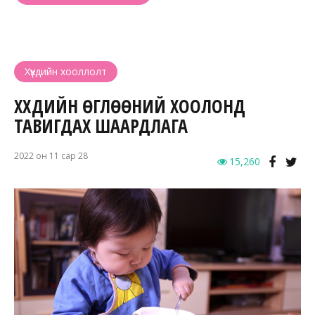
Хүүхдийн хооллолт
ХҮҮХДИЙН ӨГЛӨӨНИЙ ХООЛОНД
ТАВИГДАХ ШААРДЛАГА
2022 он 11 сар 28
15,260