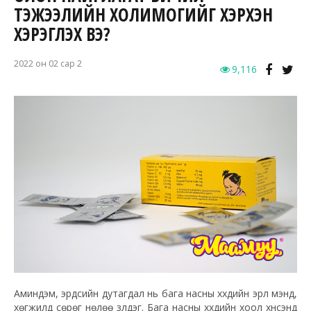
ТЭЖЭЭЛИЙН ХОЛИМОГИЙГ ХЭРХЭН
ХЭРЭГЛЭХ ВЭ?
2022 он 02 сар 2
9,116
Аминдэм, эрдсийн дутагдал нь бага насны хүүхдийн эрүүл мэнд,
хөгжилд сөрөг нөлөө үзүүлдэг. Бага насны хүүхдийн хоол хүнсэнд