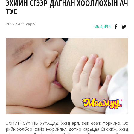
ЭХИЙН СҮҮГЭЭР ДАГНАН ХООЛЛОХЫН АЧ
ТУС
2019 он 11 сар 9
4,495
ЭХИЙН СҮҮ НЬ ХҮҮХДЭД: Хүүхэд эрүүл, зөв өсөж торнино. Эх
үрийн холбоо, хайр энхрийлэл, дотно харьцаа бэхжиж, хүүхэд