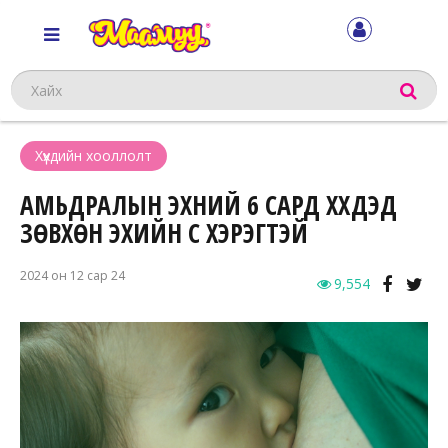
Хайх
Хүүхдийн хооллолт
АМЬДРАЛЫН ЭХНИЙ 6 САРД ХҮҮХДЭД
ЗӨВХӨН ЭХИЙН СҮҮ ХЭРЭГТЭЙ
2024 он 12 сар 24
9,554