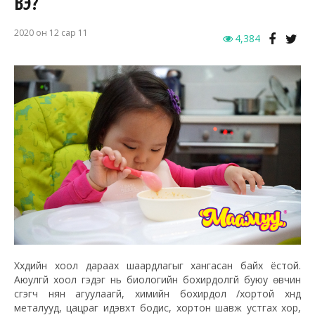
ВЭ?
2020 он 12 сар 11
4,384
Хүүхдийн хоол дараах шаардлагыг хангасан байх ёстой.
Аюулгүй хоол гэдэг нь биологийн бохирдолгүй буюу өвчин
үүсгэгч нян агуулаагүй, химийн бохирдол /хортой хүнд
металууд, цацраг идэвхт бодис, хортон шавж устгах хор,