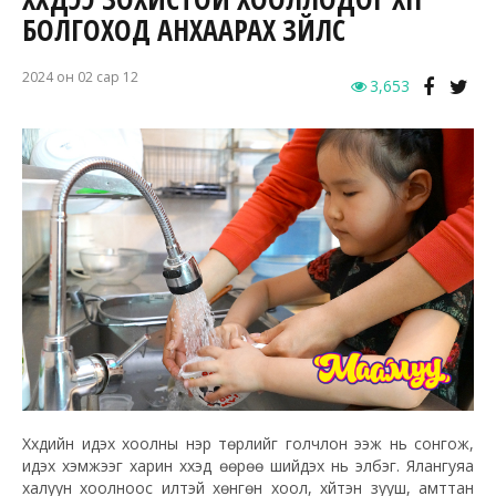
БОЛГОХОД АНХААРАХ ЗҮЙЛС
2024 он 02 сар 12
3,653
Хүүхдийн идэх хоолны нэр төрлийг голчлон ээж нь сонгож,
идэх хэмжээг харин хүүхэд өөрөө шийдэх нь элбэг. Ялангуяа
халуун хоолноос илүүтэй хөнгөн хоол, хүйтэн зууш, амттан