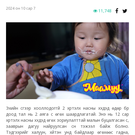
2024 он 10 сар 7
11,748
Эхийн сүүгээр хооллодоггүй 2 хүртэлх насны хүүхдэд өдөр бүр
доод тал нь 2 аяга сүү өгөх шаардлагатай. Энэ нь 12 сар
хүртэлх насны хүүхдэд өгөх зориулалттай малын буцалгасан сүү,
зааврын дагуу найруулсан сүүн тэжээл байж болно.
Тэдгээрийг халуун, хүйтэн унд байдлаар өгөхөөс гадна,