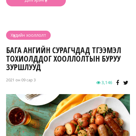
Хүүхдийн хооллолт
БАГА АНГИЙН СУРАГЧДАД ТҮГЭЭМЭЛ
ТОХИОЛДДОГ ХООЛЛОЛТЫН БУРУУ
ЗУРШЛУУД
2021 он 09 сар 3
3,146