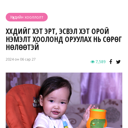
Хүүхдийн хооллолт
ХҮҮХДИЙГ ХЭТ ЭРТ, ЭСВЭЛ ХЭТ ОРОЙ
НЭМЭЛТ ХООЛОНД ОРУУЛАХ НЬ СӨРӨГ
НӨЛӨӨТЭЙ
2024 он 06 сар 27
7,589