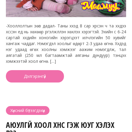
-Хооллолтын зөв дадал- Таны хүүхэд 8 сар хүрсэн ч та хүүхдээ
хүссэн үед нь хөхөөр үргэлжлүүлэн хөхүүлэх хэрэгтэй. Эхийн сүү 6-24
сартай хүүхдийн хоногийн хэрэгцээт илчлэгийн 50 хувийг
хангаж чаддаг. Нэмэгдэл хоолыг өдөрт 2-3 удаа өгнө. Хүүхдэд
нэг удаад өгөх хоолны хэмжээг аажим нэмэгдүүлж, тал
аягатай (250 мл багтаамжтай аяганы дундуур) тэнцэх
хэмжээтэй хоол өгнө. […]
Дэлгэрэнгүй
Хүнсний бүтээгдэхүүн
АЮУЛГҮЙ ХООЛ ХҮНС ГЭЖ ЮУГ ХЭЛЭХ