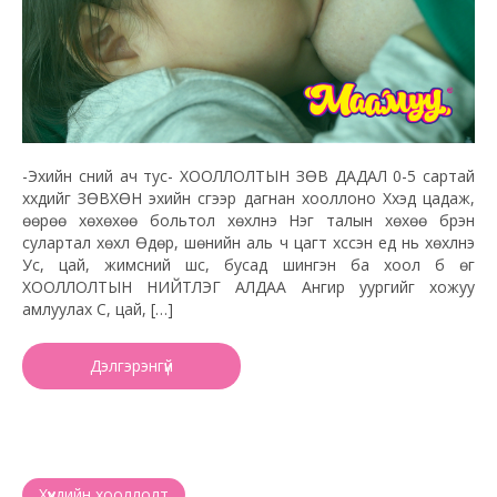
-Эхийн сүүний ач тус- ХООЛЛОЛТЫН ЗӨВ ДАДАЛ 0-5 сартай
хүүхдийг ЗӨВХӨН эхийн сүүгээр дагнан хооллоно Хүүхэд цадаж,
өөрөө хөхөхөө больтол хөхүүлнэ Нэг талын хөхөө бүрэн
сулартал хөхүүл Өдөр, шөнийн аль ч цагт хүссэн үед нь хөхүүлнэ
Ус, цай, жимсний шүүс, бусад шингэн ба хоол бүү өг
ХООЛЛОЛТЫН НИЙТЛЭГ АЛДАА Ангир уургийг хожуу
амлуулах Сүү, цай, […]
Дэлгэрэнгүй
Хүүхдийн хооллолт