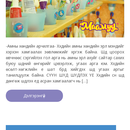
-Амны хөндийн арчилгаа- Хүүхдийн амны хөндийн эрүүл мэндийг
хэрхэн хамгаалах зөвлөмжийг хүргэж байна. Шүд цоорох
өвчнөөс сэргийлэх гол арга нь амны эрүүл ахуйг сайтар сахих
буюу шүдний өнгөрийг цэвэрлэж, угаах арга юм. Хүүхдийн
өсөлт-хөгжлийн үе шат бүрд хийгдэх шүд угаах аргыг
танилцуулж байна. СҮҮН ШҮД ШҮДЛЭХ ҮЕ Хүүхдийн сүүн шүд
дөнгөж шүдлэх үед асран хамгаалагч нь […]
Дэлгэрэнгүй