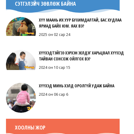
СЭТГЭЛЗҮЙЧ ЗӨВЛӨЖ БАЙНА
ХҮҮ МААНЬ ИХ УУР БУХИМДАЛТАЙ, БАС ХУДЛАА
ЯРИАД БАЙХ ЮМ. ЯАХ ВЭ?
2025 он 02 сар 24
ХҮҮХЭДТЭЙГЭЭ ХЭРХЭН ЭЕЛДЭГ ХАРЬЦВАЛ ХҮҮХЭД
ТАЙВАН СОНСОЖ ОЙЛГОХ ВЭ?
2024 он 10 сар 15
ХҮҮХЭД МИНЬ ХЭЛД ОРОЛГҮЙ УДАЖ БАЙНА
2024 он 06 сар 6
ХООЛНЫ ЖОР