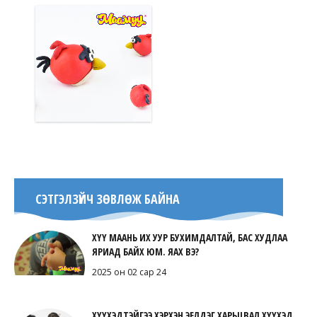
СЭТГЭЛЗҮЙЧ ЗӨВЛӨЖ БАЙНА
ХҮҮ МААНЬ ИХ УУР БУХИМДАЛТАЙ, БАС ХУДЛАА
ЯРИАД БАЙХ ЮМ. ЯАХ ВЭ?
2025 он 02 сар 24
ХҮҮХЭДТЭЙГЭЭ ХЭРХЭН ЭЕЛДЭГ ХАРЬЦВАЛ ХҮҮХЭД