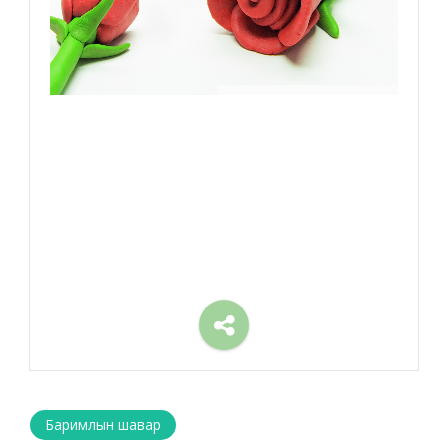
Баримлын шавар