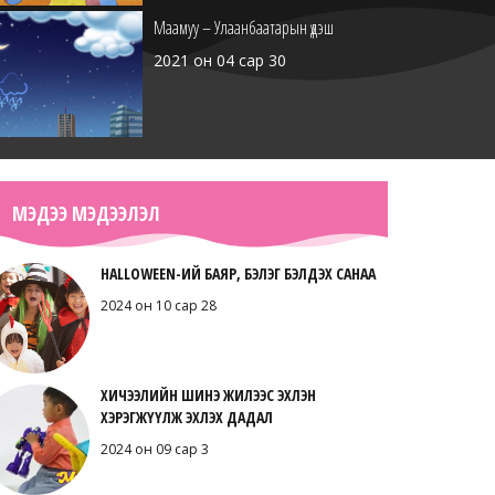
Маамуу – Улаанбаатарын үдэш
2021 он 04 сар 30
Маамуу – Шинэ өглөө
МЭДЭЭ МЭДЭЭЛЭЛ
2021 он 04 сар 30
HALLOWEEN-ИЙ БАЯР, БЭЛЭГ БЭЛДЭХ САНАА
2024 он 10 сар 28
Маамуу – Тавтай нойрсоорой
ХИЧЭЭЛИЙН ШИНЭ ЖИЛЭЭС ЭХЛЭН
2021 он 04 сар 30
ХЭРЭГЖҮҮЛЖ ЭХЛЭХ ДАДАЛ
2024 он 09 сар 3