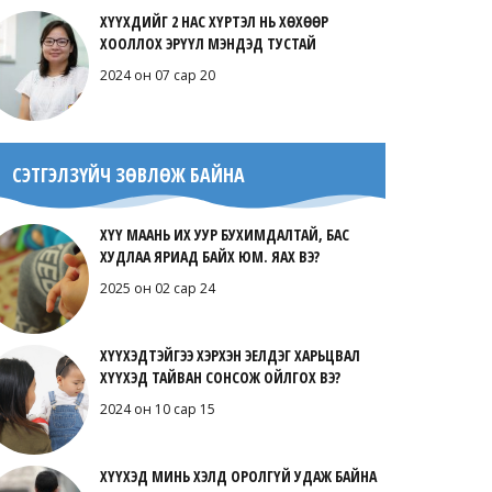
ХҮҮХДИЙГ 2 НАС ХҮРТЭЛ НЬ ХӨХӨӨР
Маамуу – Маамуу нааш ир
ХООЛЛОХ ЭРҮҮЛ МЭНДЭД ТУСТАЙ
2020 он 11 сар 29
2024 он 07 сар 20
СЭТГЭЛЗҮЙЧ ЗӨВЛӨЖ БАЙНА
ХҮҮ МААНЬ ИХ УУР БУХИМДАЛТАЙ, БАС
ХУДЛАА ЯРИАД БАЙХ ЮМ. ЯАХ ВЭ?
2025 он 02 сар 24
ХҮҮХЭДТЭЙГЭЭ ХЭРХЭН ЭЕЛДЭГ ХАРЬЦВАЛ
ХҮҮХЭД ТАЙВАН СОНСОЖ ОЙЛГОХ ВЭ?
2024 он 10 сар 15
ХҮҮХЭД МИНЬ ХЭЛД ОРОЛГҮЙ УДАЖ БАЙНА