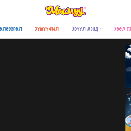
оловсрол
Хүмүүжил
Эрүүл мэнд
Хоол т