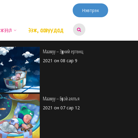
Нэвтрэх
эжээл
Ээж, аавуудад
Маамуу – Зүүдний ертөнц
2021 он 08 сар 9
Маамуу – Бүүвэй аялъя
2021 он 07 сар 12