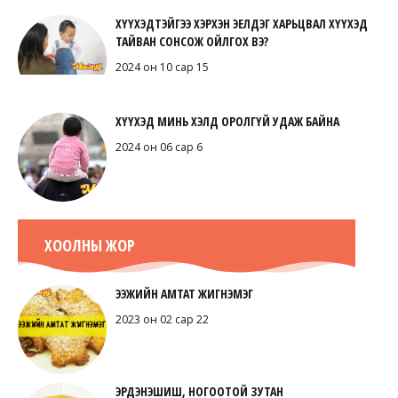
ХҮҮХЭДТЭЙГЭЭ ХЭРХЭН ЭЕЛДЭГ ХАРЬЦВАЛ ХҮҮХЭД
ТАЙВАН СОНСОЖ ОЙЛГОХ ВЭ?
2024 он 10 сар 15
ХҮҮХЭД МИНЬ ХЭЛД ОРОЛГҮЙ УДАЖ БАЙНА
2024 он 06 сар 6
ХООЛНЫ ЖОР
ЭЭЖИЙН АМТАТ ЖИГНЭМЭГ
2023 он 02 сар 22
ЭРДЭНЭШИШ, НОГООТОЙ ЗУТАН