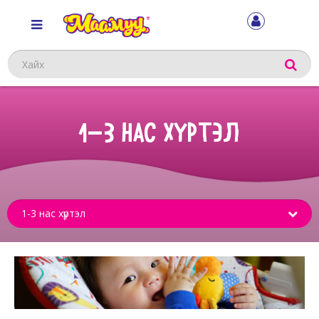
Хайх
1-3 НАС ХҮРТЭЛ
Sub
menu