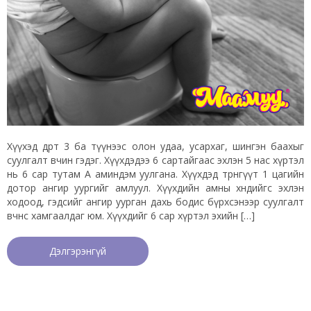
Хүүхэд өдөрт 3 ба түүнээс олон удаа, усархаг, шингэн баахыг
суулгалт өвчин гэдэг. Хүүхдэдээ 6 сартайгаас эхлэн 5 нас хүртэл
нь 6 сар тутам А аминдэм уулгана. Хүүхдэд төрөнгүүт 1 цагийн
дотор ангир уургийг амлуул. Хүүхдийн амны хөндийгөөс эхлэн
ходоод, гэдсийг ангир уурган дахь бодис бүрхсэнээр суулгалт
өвчнөөс хамгаалдаг юм. Хүүхдийг 6 сар хүртэл эхийн […]
Дэлгэрэнгүй