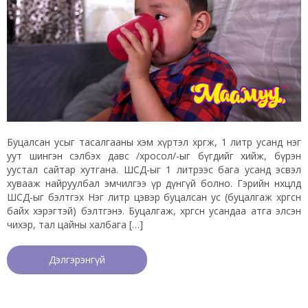
Буцалсан усыг тасалгааны хэм хүртэл хөргөж, 1 литр усанд нэг
уут шингэн сэлбэх давс /хросол/-ыг бүгдийг хийж, бүрэн
уустал сайтар хутгана. ШСД-ыг 1 литрээс бага усанд эсвэл
хувааж найруулбал эмчилгээ үр дүнгүй болно. Гэрийн нөхцөлд
ШСД-ыг бэлтгэх Нэг литр цэвэр буцалсан ус (буцалгаж хөргөсөн
байх хэрэгтэй) бэлтгэнэ. Буцалгаж, хөргөсөн усандаа атга элсэн
чихэр, тал цайны халбага […]
Дэлгэрэнгүй