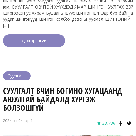
шингэнийг үргэлжлүүлэн уулгах нь эмчилгээний гол зарчим
юм. СУУЛГАЛТ ӨВЧТЭЙ ХҮҮХДЭД ЯМАР ШИНГЭН УУЛГАХ ВЭ?
Ширгээсэн ус Хярам Будааны шүүс Шингэн шөл Өдөр бүр байнга
уудаг шингэнүүд Шингэн сэлбэх давсны уусмал ШИНГЭНИЙГ
[…]
Дэлгэрэнгүй
Суулгалт
СУУЛГАЛТ ӨВЧИН БОГИНО ХУГАЦААНД
АЮУЛТАЙ БАЙДАЛД ХҮРГЭЖ
БОЛЗОШГҮЙ
2024 он 04 сар 1
33,736