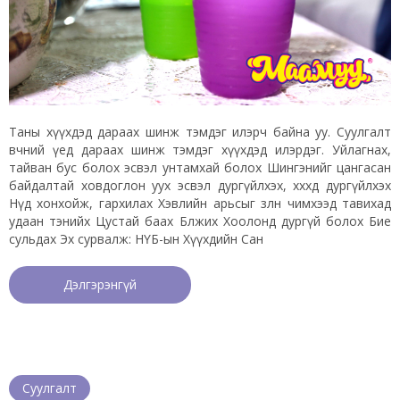
Таны хүүхдэд дараах шинж тэмдэг илэрч байна уу. Суулгалт
өвчний үед дараах шинж тэмдэг хүүхдэд илэрдэг. Уйлагнах,
тайван бус болох эсвэл унтамхай болох Шингэнийг цангасан
байдалтай ховдоглон уух эсвэл дургүйлхэх, хөхөхдөө дургүйлхэх
Нүд хонхойж, гархилах Хэвлийн арьсыг зөөлөн чимхээд тавихад
удаан тэнийх Цустай баах Бөөлжих Хоолонд дургүй болох Бие
сульдах Эх сурвалж: НҮБ-ын Хүүхдийн Сан
Дэлгэрэнгүй
Суулгалт