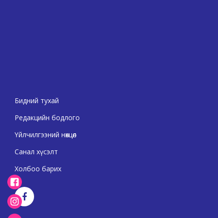
Бидний тухай
Редакцийн бодлого
Үйлчилгээний нөхцөл
Санал хүсэлт
Холбоо барих