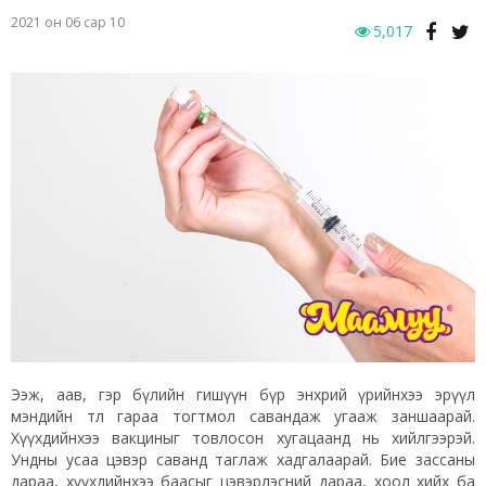
2021 он 06 сар 10
5,017
Ээж, аав, гэр бүлийн гишүүн бүр энхрий үрийнхээ эрүүл
мэндийн төлөө гараа тогтмол савандаж угааж заншаарай.
Хүүхдийнхээ вакциныг товлосон хугацаанд нь хийлгээрэй.
Ундны усаа цэвэр саванд таглаж хадгалаарай. Бие зассаны
дараа, хүүхдийнхээ баасыг цэвэрлэсний дараа, хоол хийх ба