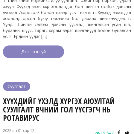
1. Шингэнийг ердийнхөөс илүү уулгана. Хөхийг ойр ойрхон, удаан
хөхүүл. Хүүхэд зөвхөн хөхөөр хооллодог бол шингэн сэлбэх давсны
уусмал /хоросол/ болон цэвэр усыг нэмж өг. Хүүхэд нэмэгдэл
хоолонд орсон буюу тэжээвэр бол дараах шингэнүүдээс өг.
Үүнд: Шингэн сэлбэх давсны уусмал, шингэлсэн усан шөл,
будааны шүүс, тараг, хярам зэрэг шингэнүүд болон буцалсан
ус. 2. Ердийн уудаг […]
Дэлгэрэнгүй
Суулгалт
ХҮҮХДИЙГ ҮХЭЛД ХҮРГЭХ АЮУЛТАЙ
СУУЛГАЛТ ӨВЧНИЙ ГОЛ ҮҮСГЭГЧ НЬ
РОТАВИРУС
2022 он 01 сар 12
19,547