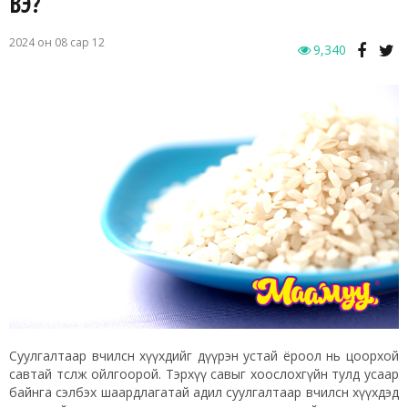
ВЭ?
2024 он 08 сар 12
9,340
Суулгалтаар өвчилсөн хүүхдийг дүүрэн устай ёроол нь цоорхой
савтай төсөөлж ойлгоорой. Тэрхүү савыг хоослохгүйн тулд усаар
байнга сэлбэх шаардлагатай адил суулгалтаар өвчилсөн хүүхдэд