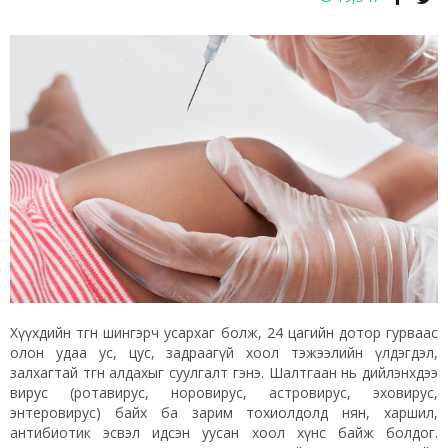
Хүүхдийн өтгөн шингэрч усархаг болж, 24 цагийн дотор гурваас
олон удаа ус, цус, задраагүй хоол тэжээлийн үлдэгдэл,
залхагтай өтгөн алдахыг суулгалт гэнэ. Шалтгаан нь дийлэнхдээ
вирус (ротавирус, норовирус, астровирус, эховирус,
энтеровирус) байх ба зарим тохиолдолд нян, харшил,
антибиотик эсвэл идсэн уусан хоол хүнс байж болдог.