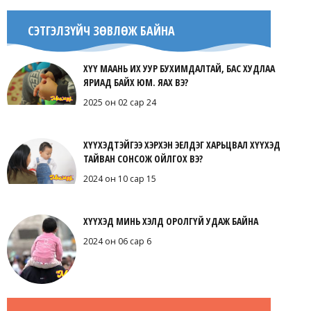
СЭТГЭЛЗҮЙЧ ЗӨВЛӨЖ БАЙНА
ХҮҮ МААНЬ ИХ УУР БУХИМДАЛТАЙ, БАС ХУДЛАА
ЯРИАД БАЙХ ЮМ. ЯАХ ВЭ?
2025 он 02 сар 24
ХҮҮХЭДТЭЙГЭЭ ХЭРХЭН ЭЕЛДЭГ ХАРЬЦВАЛ ХҮҮХЭД
ТАЙВАН СОНСОЖ ОЙЛГОХ ВЭ?
2024 он 10 сар 15
ХҮҮХЭД МИНЬ ХЭЛД ОРОЛГҮЙ УДАЖ БАЙНА
2024 он 06 сар 6