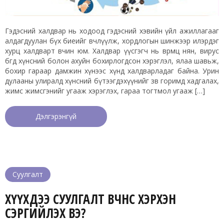
Гэдэсний халдвар нь ходоод гэдэсний хэвийн үйл ажиллагааг
алдагдуулан бүх биеийг өвчлүүлж, хордлогын шинжээр илэрдэг
хурц халдварт өвчин юм. Халдвар үүсгэгч нь өвөрмөц нян, вирус
бөгөөд хүнсний болон ахуйн бохирлогдсон хэрэглэл, ялаа шавьж,
бохир гараар дамжин хүнээс хүнд халдварладаг байна. Урин
дулааны улиралд хүнсний бүтээгдэхүүнийг зөв горимд хадгалах,
жимс жимсгэнийг угааж хэрэглэх, гараа тогтмол угааж […]
Дэлгэрэнгүй
Суулгалт
ХҮҮХДЭЭ СУУЛГАЛТ ӨВЧНӨӨС ХЭРХЭН
СЭРГИЙЛЭХ ВЭ?