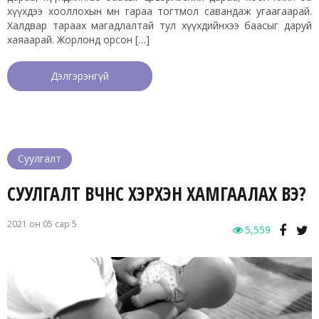
хүүхдээ хооллохын өмнө гараа тогтмол савандаж угаагаарай.
Халдвар тараах магадлалтай тул хүүхдийнхээ баасыг даруй
хаяаарай. Жорлонд орсон […]
Дэлгэрэнгүй
Суулгалт
СУУЛГАЛТ ӨВЧНӨӨС ХЭРХЭН ХАМГААЛАХ ВЭ?
2021 он 05 сар 5
5,559