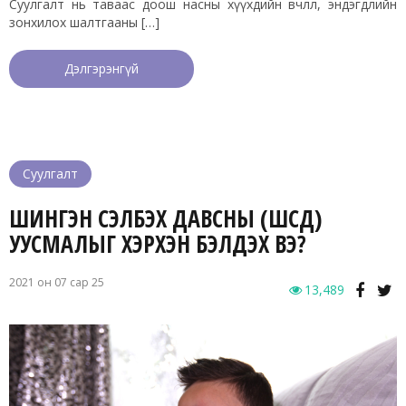
Суулгалт нь таваас доош насны хүүхдийн өвчлөл, эндэгдлийн
зонхилох шалтгааны […]
Дэлгэрэнгүй
Суулгалт
ШИНГЭН СЭЛБЭХ ДАВСНЫ (ШСД)
УУСМАЛЫГ ХЭРХЭН БЭЛДЭХ ВЭ?
2021 он 07 сар 25
13,489