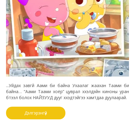
...Уйдах завгүй Аами би байна Ухаалаг жаахан Таами би
байна… “Аами Таами хоёр” цуврал хүүхэлдэйн киноны уран
бүтээл болох НАЙЗУУД дууг хүүхэдтэйгээ хамтдаа дуулаарай.
Дэлгэрэнгүй