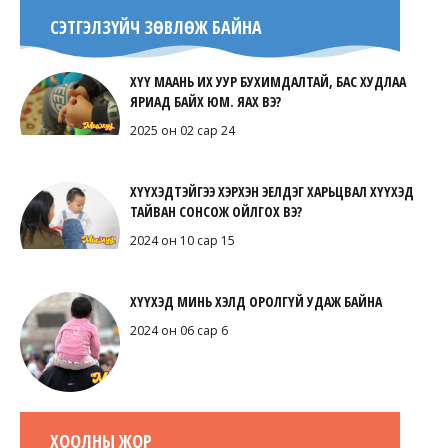
СЭТГЭЛЗҮЙЧ ЗӨВЛӨЖ БАЙНА
ХҮҮ МААНЬ ИХ УУР БУХИМДАЛТАЙ, БАС ХУДЛАА
ЯРИАД БАЙХ ЮМ. ЯАХ ВЭ?
2025 он 02 сар 24
ХҮҮХЭДТЭЙГЭЭ ХЭРХЭН ЭЕЛДЭГ ХАРЬЦВАЛ ХҮҮХЭД
ТАЙВАН СОНСОЖ ОЙЛГОХ ВЭ?
2024 он 10 сар 15
ХҮҮХЭД МИНЬ ХЭЛД ОРОЛГҮЙ УДАЖ БАЙНА
2024 он 06 сар 6
ХООЛНЫ ЖОР