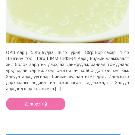
ОРЦ Аарц - 50гр Будаа - 30гр Гурил - 10гр Бор сахар - 10гр
Цөцгийн тос - 10гр ШИМ ТЭЖЭЭЛ Аарц: Бидний уламжлалт
хүнс болох аарц нь дархлаа сайжруулж ханиад томуунаас
урьдчилан сэргийлэхэд онцгой ач холбогдолтой хүнс юм.
Халуун аарц ууснаар биеийн дулаан нэмэгддэг. Ингэснээр
дархлааны эсүүдийн үйл ажиллагааг идэвхжүүлдэг. Халуун
аарцанд шар тос нэмэн […]
Дэлгэрэнгүй