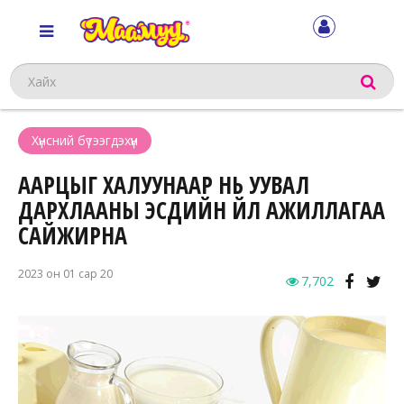
Хайх
Хүнсний бүтээгдэхүүн
ААРЦЫГ ХАЛУУНААР НЬ УУВАЛ
ДАРХЛААНЫ ЭСҮҮДИЙН ҮЙЛ АЖИЛЛАГАА
САЙЖИРНА
2023 он 01 сар 20
7,702