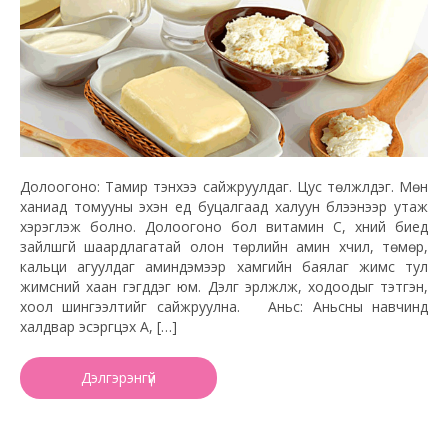
Долоогоно: Тамир тэнхээ сайжруулдаг. Цус төлжүүлдэг. Мөн
ханиад томууны эхэн үед буцалгаад халуун бүлээнээр утаж
хэрэглэж болно. Долоогоно бол витамин С, хүний биед
зайлшгүй шаардлагатай олон төрлийн амин хүчил, төмөр,
кальци агуулдаг аминдэмээр хамгийн баялаг жимс тул
жимсний хаан гэгддэг юм. Дэлүүг эрүүлжүүлж, ходоодыг тэтгэн,
хоол шингээлтийг сайжруулна. Аньс: Аньсны навчинд
халдвар эсэргүүцэх А, […]
Дэлгэрэнгүй