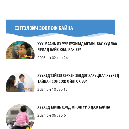
СЭТГЭЛЗҮЙЧ ЗӨВЛӨЖ БАЙНА
ХҮҮ МААНЬ ИХ УУР БУХИМДАЛТАЙ, БАС ХУДЛАА
ЯРИАД БАЙХ ЮМ. ЯАХ ВЭ?
2025 он 02 сар 24
ХҮҮХЭДТЭЙГЭЭ ХЭРХЭН ЭЕЛДЭГ ХАРЬЦВАЛ ХҮҮХЭД
ТАЙВАН СОНСОЖ ОЙЛГОХ ВЭ?
2024 он 10 сар 15
ХҮҮХЭД МИНЬ ХЭЛД ОРОЛГҮЙ УДАЖ БАЙНА
2024 он 06 сар 6