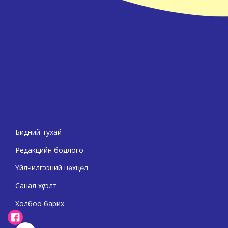
Бидний тухай
Редакцийн бодлого
Үйлчилгээний нөхцөл
Санал хүсэлт
Холбоо барих