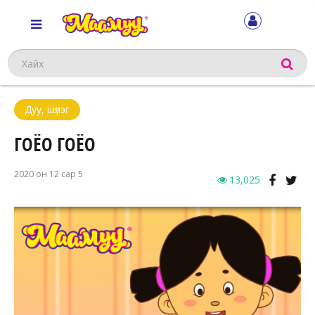
Хайх
Дуу, шүлэг
ГОЁО ГОЁО
2020 он 12 сар 5
13,025