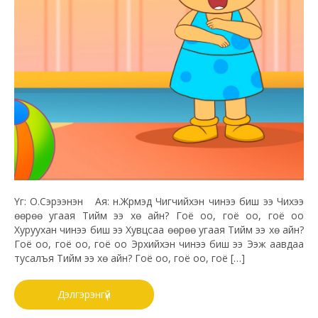
Үг: О.Сэрээнэн Ая: н.Жүрмэд Чигчийхэн чинээ биш ээ Чихээ
өөрөө угаая Тийм ээ хө айн? Гоё оо, гоё оо, гоё оо
Хуруухан чинээ биш ээ Хувцсаа өөрөө угаая Тийм ээ хө айн?
Гоё оо, гоё оо, гоё оо Эрхийхэн чинээ биш ээ Ээж аавдаа
тусалъя Тийм ээ хө айн? Гоё оо, гоё оо, гоё […]
Дэлгэрэнгүй