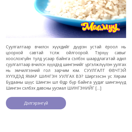
Суулгалтаар өвчилсөн хүүхдийг дүүрэн устай ёроол нь
цоорхой савтай төсөөлж ойлгоорой. Тэрхүү савыг
хоослохгүйн тулд усаар байнга сэлбэх шаардлагатай адил
суулгалтаар өвчилсөн хүүхдэд шингэнийг үргэлжлүүлэн уулгах
нь эмчилгээний гол зарчим юм. СУУЛГАЛТ ӨВЧТЭЙ
ХҮҮХДЭД ЯМАР ШИНГЭН УУЛГАХ ВЭ? Ширгээсэн ус Хярам
Будааны шүүс Шингэн шөл Өдөр бүр байнга уудаг шингэнүүд
Шингэн сэлбэх давсны уусмал ШИНГЭНИЙГ […]
Дэлгэрэнгүй