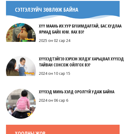
СЭТГЭЛЗҮЙЧ ЗӨВЛӨЖ БАЙНА
ХҮҮ МААНЬ ИХ УУР БУХИМДАЛТАЙ, БАС ХУДЛАА
ЯРИАД БАЙХ ЮМ. ЯАХ ВЭ?
2025 он 02 сар 24
ХҮҮХЭДТЭЙГЭЭ ХЭРХЭН ЭЕЛДЭГ ХАРЬЦВАЛ ХҮҮХЭД
ТАЙВАН СОНСОЖ ОЙЛГОХ ВЭ?
2024 он 10 сар 15
ХҮҮХЭД МИНЬ ХЭЛД ОРОЛГҮЙ УДАЖ БАЙНА
2024 он 06 сар 6
ХООЛНЫ ЖОР