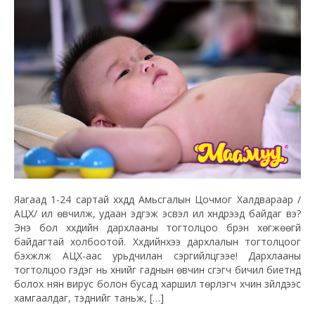
Яагаад 1-24 сартай хүүхдүүд Амьсгалын Цочмог Халдвараар /
АЦХ/ илүү өвчилж, удаан эдгэж эсвэл илүү хүндрээд байдаг вэ?
Энэ бол хүүхдийн дархлааны тогтолцоо бүрэн хөгжөөгүй
байдагтай холбоотой. Хүүхдийнхээ дархлалын тогтолцоог
бэхжүүлж АЦХ-аас урьдчилан сэргийлцгээе! Дархлааны
тогтолцоо гэдэг нь хүнийг гаднын өвчин үүсгэгч бичил биетнүүд
болох нян вирус болон бусад харшил төрүүлэгч хүчин зүйлүүдээс
хамгаалдаг, тэднийг таньж, […]