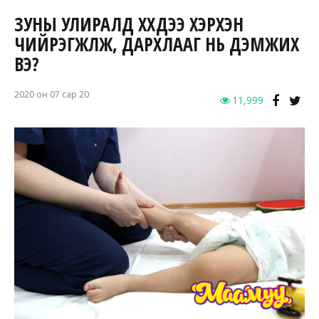
ЗУНЫ УЛИРАЛД ХҮҮХДЭЭ ХЭРХЭН
ЧИЙРЭГЖҮҮЛЖ, ДАРХЛААГ НЬ ДЭМЖИХ
ВЭ?
2020 он 07 сар 20
11,999