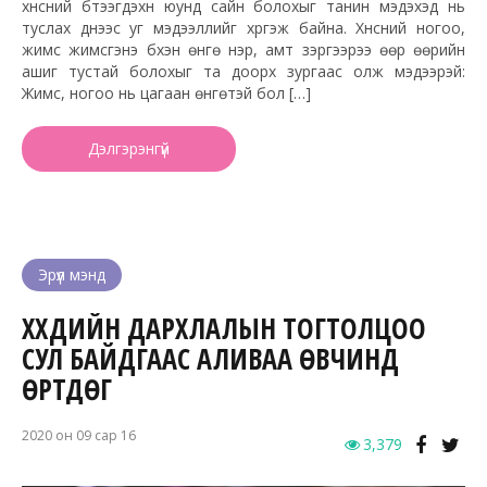
хүнсний бүтээгдэхүүн юунд сайн болохыг танин мэдэхэд нь
туслах үүднээс уг мэдээллийг хүргэж байна. Хүнсний ногоо,
жимс жимсгэнэ бүхэн өнгө үнэр, амт зэргээрээ өөр өөрийн
ашиг тустай болохыг та доорх зургаас олж мэдээрэй:
Жимс, ногоо нь цагаан өнгөтэй бол […]
Дэлгэрэнгүй
Эрүүл мэнд
ХҮҮХДИЙН ДАРХЛАЛЫН ТОГТОЛЦОО
СУЛ БАЙДГААС АЛИВАА ӨВЧИНД
ӨРТДӨГ
2020 он 09 сар 16
3,379