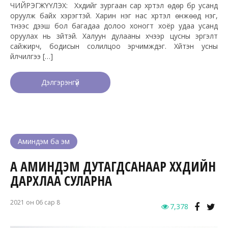
ЧИЙРЭГЖҮҮЛЭХ: Хүүхдийг зургаан сар хүртэл өдөр бүр усанд
оруулж байх хэрэгтэй. Харин нэг нас хүртэл өнжөөд нэг,
түүнээс дээш бол багадаа долоо хоногт хоёр удаа усанд
оруулах нь зүйтэй. Халуун дулааны хүчээр цусны эргэлт
сайжирч, бодисын солилцоо эрчимждэг. Хүйтэн усны
үйлчилгээ […]
Дэлгэрэнгүй
Аминдэм ба эм
А АМИНДЭМ ДУТАГДСАНААР ХҮҮХДИЙН
ДАРХЛАА СУЛАРНА
2021 он 06 сар 8
7,378