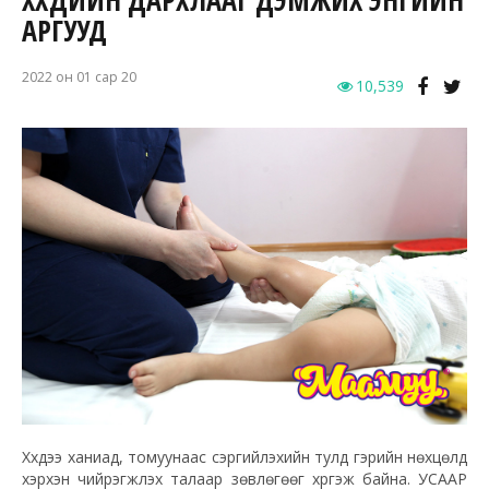
ХҮҮХДИЙН ДАРХЛААГ ДЭМЖИХ ЭНГИЙН
АРГУУД
2022 он 01 сар 20
10,539
Хүүхдээ ханиад, томуунаас сэргийлэхийн тулд гэрийн нөхцөлд
хэрхэн чийрэгжүүлэх талаар зөвлөгөөг хүргэж байна. УСААР