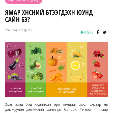
ЯМАР ХҮНСНИЙ БҮТЭЭГДЭХҮҮН ЮУНД
САЙН БЭ?
2021 он 01 сар 28
4,875
Эцэг эхчүүд бид хүүхдийнхээ эрүүл мэндийг хоол хүнсээр нь
дамжуулан дэмжихийг хичээдэг болсон. Тэгвэл яг ямар