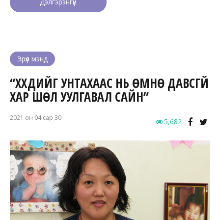
Дэлгэрэнгүй
Эрүүл мэнд
“ХҮҮХДИЙГ УНТАХААС НЬ ӨМНӨ ДАВСГҮЙ
ХАР ШӨЛ УУЛГАВАЛ САЙН”
2021 он 04 сар 30
5,682