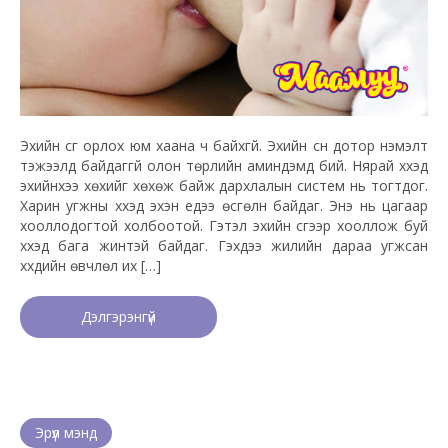
Эхийн сүүг орлох юм хаана ч байхгүй. Эхийн сүүн дотор нэмэлт
тэжээлд байдаггүй олон төрлийн аминдэмүүд бий. Нярай хүүхэд
эхийнхээ хөхийг хөхөж байж дархлалын систем нь тогтдог.
Харин угжны хүүхэд эхэн үедээ өсгөлүүн байдаг. Энэ нь цагаар
хооллодогтой холбоотой. Гэтэл эхийн сүүгээр хооллож буй
хүүхэд бага жинтэй байдаг. Гэхдээ жилийн дараа угжсан
хүүхдийн өвчлөл их […]
Дэлгэрэнгүй
Эрүүл мэнд