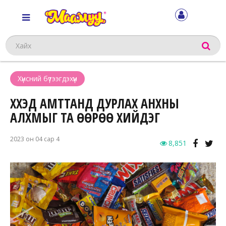
Хайх
Хүнсний бүтээгдэхүүн
ХҮҮХЭД АМТТАНД ДУРЛАХ АНХНЫ
АЛХМЫГ ТА ӨӨРӨӨ ХИЙДЭГ
2023 он 04 сар 4
8,851