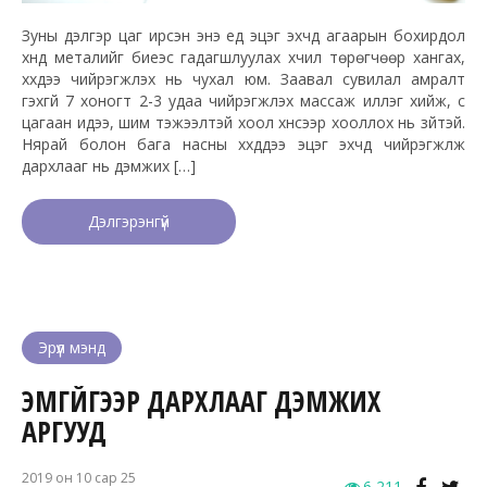
Зуны дэлгэр цаг ирсэн энэ үед эцэг эхчүүд агаарын бохирдол
хүнд металийг биеэс гадагшлуулах хүчил төрөгчөөр хангах,
хүүхдээ чийрэгжүүлэх нь чухал юм. Заавал сувилал амралт
гэхгүй 7 хоногт 2-3 удаа чийрэгжүүлэх массаж иллэг хийж, сүү
цагаан идээ, шим тэжээлтэй хоол хүнсээр хооллох нь зүйтэй.
Нярай болон бага насны хүүхдүүдээ эцэг эхчүүд чийрэгжүүлж
дархлааг нь дэмжих […]
Дэлгэрэнгүй
Эрүүл мэнд
ЭМГҮЙГЭЭР ДАРХЛААГ ДЭМЖИХ
АРГУУД
2019 он 10 сар 25
6,211