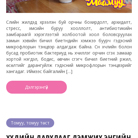
Сүүлийн жилүүдэд хүрээлэн буй орчны бохирдолт, архидалт,
стресс, хүмүүсийн буруу хооллолт, антибиотикийн
замбараагүй хэрэглээтэй холбоотой хоол боловсруулах
замын хэвийн бичил биетнүүдийн хэмжээ буурч гэдэсний
микрофлорын тэнцвэр алдагдаж байна. Сүүн хүчлийн болон
бусад пробиотик бактериуд нь хүчиллэг орчин үүсгэх замаар
хортой нэгдэл, бодис, өвчин үүсгэгч бичил биетний үржил,
өсөлтийг дарангуйлж гэдэсний микрофлорын тэнцвэрийг
хангадаг. Иймээс байгалийн […]
Дэлгэрэнгүй
Томуу, томуу төст