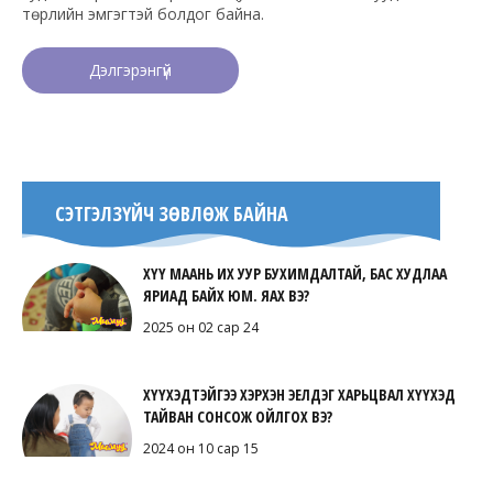
төрлийн эмгэгтэй болдог байна.
Дэлгэрэнгүй
СЭТГЭЛЗҮЙЧ ЗӨВЛӨЖ БАЙНА
ХҮҮ МААНЬ ИХ УУР БУХИМДАЛТАЙ, БАС ХУДЛАА
ЯРИАД БАЙХ ЮМ. ЯАХ ВЭ?
2025 он 02 сар 24
ХҮҮХЭДТЭЙГЭЭ ХЭРХЭН ЭЕЛДЭГ ХАРЬЦВАЛ ХҮҮХЭД
ТАЙВАН СОНСОЖ ОЙЛГОХ ВЭ?
2024 он 10 сар 15