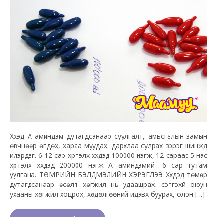
Хүүхэд А аминдэм дутагдсанаар суулгалт, амьсгалын замын
өвчнөөр өвдөх, хараа муудах, дархлаа сулрах зэрэг шинжүүд
илэрдэг. 6-12 сар хүртэлх хүүхдэд 100000 нэгж, 12 сараас 5 нас
хүртэлх хүүхдэд 200000 нэгж А аминдэмийг 6 сар тутам
уулгана. ТӨМРИЙН БЭЛДМЭЛИЙН ХЭРЭГЛЭЭ Хүүхдэд төмөр
дутагдсанаар өсөлт хөгжил нь удаашрах, сэтгэхүй оюун
ухааны хөгжил хоцрох, хөдөлгөөний идэвх буурах, олон […]