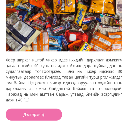
Хоёр ширхэг иштэй чихэр идсэн хүүхдийн дархлааг дэмжигч
цагаан эсийн 40 хувь нь идэвхгүйжиж дарангуйлагддаг нь
судалгаагаар тогтоогджээ. Энэ нь чихэр идснээс 30
минутын дараагаас үйлчлээд таван цагийн турш үргэлжилдэг
юм байна. Цэцэрлэгт чихэр идүүлээд оруулсан хүүхдийн тань
дархлааны эс ямар байдалтай байхыг та төсөөлөөрэй.
Тарахад нь мөн амттан барьж угтаад биеийн эсэргүүцлийг
дахин 40 […]
Дэлгэрэнгүй