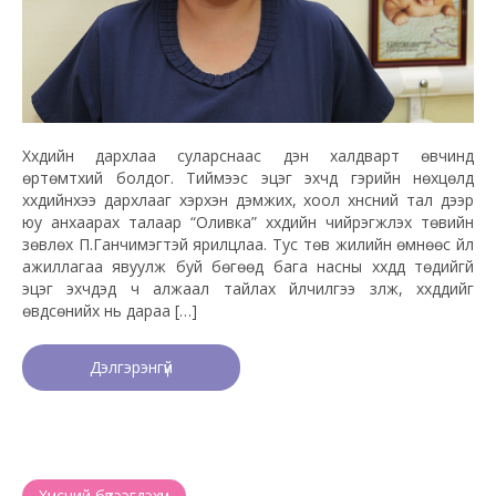
Хүүхдийн дархлаа суларснаас үүдэн халдварт өвчинд
өртөмтхий болдог. Тиймээс эцэг эхчүүд гэрийн нөхцөлд
хүүхдийнхээ дархлааг хэрхэн дэмжих, хоол хүнсний тал дээр
юу анхаарах талаар “Оливка” хүүхдийн чийрэгжүүлэх төвийн
зөвлөх П.Ганчимэгтэй ярилцлаа. Тус төв жилийн өмнөөс үйл
ажиллагаа явуулж буй бөгөөд бага насны хүүхдүүд төдийгүй
эцэг эхчүүдэд ч алжаал тайлах үйлчилгээ үзүүлж, хүүхдүүдийг
өвдсөнийх нь дараа […]
Дэлгэрэнгүй
Хүнсний бүтээгдэхүүн