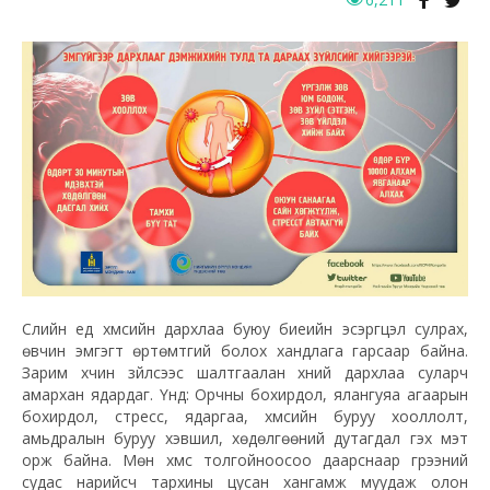
Сүүлийн үед хүмүүсийн дархлаа буюу биеийн эсэргүүцэл сулрах,
өвчин эмгэгт өртөмтгий болох хандлага гарсаар байна.
Зарим хүчин зүйлсээс шалтгаалан хүний дархлаа суларч
амархан ядардаг. Үүнд: Орчны бохирдол, ялангуяа агаарын
бохирдол, стресс, ядаргаа, хүмүүсийн буруу хооллолт,
амьдралын буруу хэвшил, хөдөлгөөний дутагдал гэх мэт
орж байна. Мөн хүмүүс толгойноосоо даарснаар гүрээний
судас нарийсч тархины цусан хангамж муудаж олон