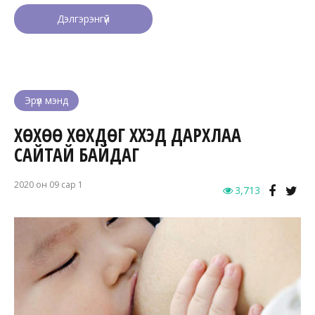
Дэлгэрэнгүй
Эрүүл мэнд
ХӨХӨӨ ХӨХДӨГ ХҮҮХЭД ДАРХЛАА
САЙТАЙ БАЙДАГ
2020 он 09 сар 1
3,713