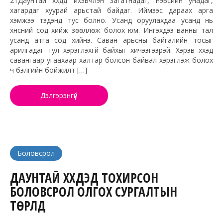
21Даунтай хүүхдүүд ихэвчлэн загатнадаг, нэвсийн унадаг,
хагардаг хуурай арьстай байдаг. Иймээс дараах арга
хэмжээ тэдэнд тус болно. Усанд оруулахдаа усанд нь
хүнсний сод хийж зөөллөж болох юм. Ингэхдээ ванны тал
усанд атга сод хийнэ. Саван арьсны байгалийн тосыг
арилгадаг тул хэрэглэхгүй байхыг хичээгээрэй. Хэрэв хүүхэд
савангаар угаахаар халтар болсон байвал хэрэглэж болох
ч бэлгийн бойжилт […]
Дэлгэрэнгүй
Боловсрол
ДАУНТАЙ ХҮҮХДЭД ТОХИРСОН
БОЛОВСРОЛ ОЛГОХ СУРГАЛТЫН
ТӨРЛҮҮД