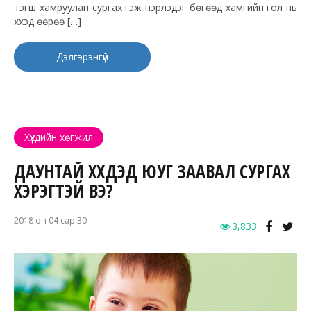
тэгш хамруулан сургах гэж нэрлэдэг бөгөөд хамгийн гол нь
хүүхэд өөрөө […]
Дэлгэрэнгүй
Хүүхдийн хөгжил
ДАУНТАЙ ХҮҮХДЭД ЮУГ ЗААВАЛ СУРГАХ
ХЭРЭГТЭЙ ВЭ?
2018 он 04 сар 30
3,833