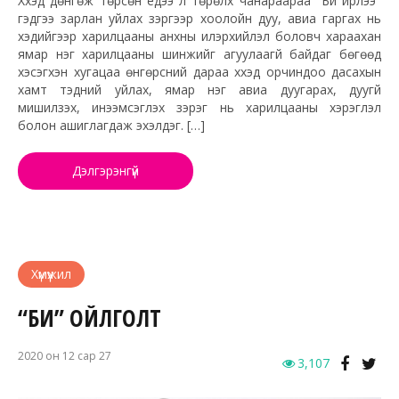
Хүүхэд дөнгөж төрсөн үедээ л төрөлх чанараараа "Би ирлээ"
гэдгээ зарлан уйлах зэргээр хоолойн дуу, авиа гаргах нь
хэдийгээр харилцааны анхны илэрхийлэл боловч хараахан
ямар нэг харилцааны шинжийг агуулаагүй байдаг бөгөөд
хэсэгхэн хугацаа өнгөрсний дараа хүүхэд орчиндоо дасахын
хамт тэдний уйлах, ямар нэг авиа дуугарах, дуугүй
мишилзэх, инээмсэглэх зэрэг нь харилцааны хэрэглэл
болон ашиглагдаж эхэлдэг. […]
Дэлгэрэнгүй
Хүмүүжил
“БИ” ОЙЛГОЛТ
2020 он 12 сар 27
3,107