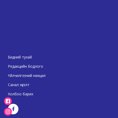
Бидний тухай
Редакцийн бодлого
Үйлчилгээний нөхцөл
Санал хүсэлт
Холбоо барих