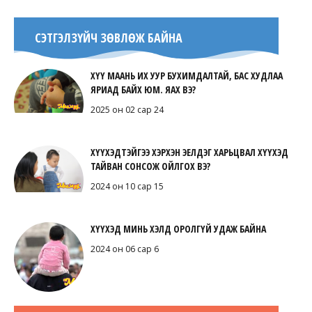
СЭТГЭЛЗҮЙЧ ЗӨВЛӨЖ БАЙНА
ХҮҮ МААНЬ ИХ УУР БУХИМДАЛТАЙ, БАС ХУДЛАА
ЯРИАД БАЙХ ЮМ. ЯАХ ВЭ?
2025 он 02 сар 24
ХҮҮХЭДТЭЙГЭЭ ХЭРХЭН ЭЕЛДЭГ ХАРЬЦВАЛ ХҮҮХЭД
ТАЙВАН СОНСОЖ ОЙЛГОХ ВЭ?
2024 он 10 сар 15
ХҮҮХЭД МИНЬ ХЭЛД ОРОЛГҮЙ УДАЖ БАЙНА
2024 он 06 сар 6