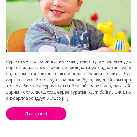
Сургалтын гол зорилго нь хүүхдэд өдөр тутам хэрэглэгдэх
өөртөө үйлчлэх, хэл ярианы харилцааны ур чадварыг сурах
явдал юм. Түүнд зөвхөн тоглоом эвлүүлэх, байшин барихыг бус
өөрт нь хэрэг болох хувцсаа өмсөх, бусад хүүхдүүдтэй хамтарч
тоглох, бие засч сурах гэх мэт үйлдлийг заах шаардлагатай.
Зарим тохиолдолд хүүхэд өөрөө сурахыг хүсэж байгаа зүйлд нь
анхаарлаа хандуул. Жишээ […]
Дэлгэрэнгүй