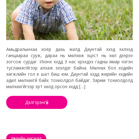
Амьдралынхаа хоёр дахь жилд Даунтай хүүхэд эхлээд
ганцаараа сууж, дараа нь мөлхөж эцэст нь хөл дээрээ
зогсож сурдаг. Ихэнх хүүхдүүд 3 нас хүрэхдээ гадны ямар нэгэн
тусламжгүйгээр алхаж эхэлдэг байна. Мөлхөх бол хүүхдийн
хөгжлийн гол үе шат биш юм. Даунтай хүүхдүүд жирийн хүүхдийн
адил мөлхөхгүй байх тохиолдол байдаг. Зарим тохиолдолд
мөлхөхгүйгээр эрт хөлд орсон хүүхдүүд […]
Дэлгэрэнгүй
Хүүхдийн хөгжил