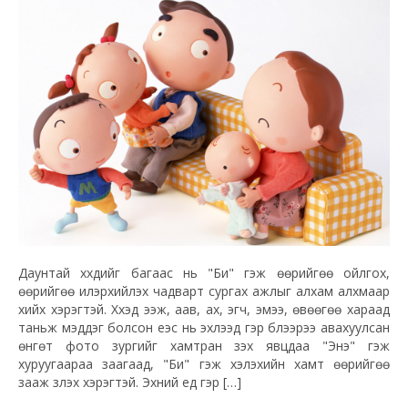
Даунтай хүүхдийг багаас нь "Би" гэж өөрийгөө ойлгох,
өөрийгөө илэрхийлэх чадварт сургах ажлыг алхам алхмаар
хийх хэрэгтэй. Хүүхэд ээж, аав, ах, эгч, эмээ, өвөөгөө хараад
таньж мэддэг болсон үеэс нь эхлээд гэр бүлээрээ авахуулсан
өнгөт фото зургийг хамтран үзэх явцдаа "Энэ" гэж
хуруугаараа заагаад, "Би" гэж хэлэхийн хамт өөрийгөө
зааж үзүүлэх хэрэгтэй. Эхний үед гэр […]