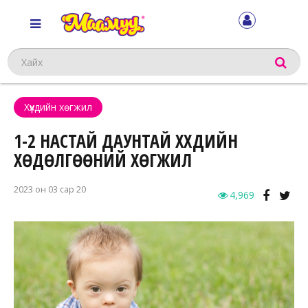
Хайх
Хүүхдийн хөгжил
1-2 НАСТАЙ ДАУНТАЙ ХҮҮХДИЙН
ХӨДӨЛГӨӨНИЙ ХӨГЖИЛ
2023 он 03 сар 20
4,969