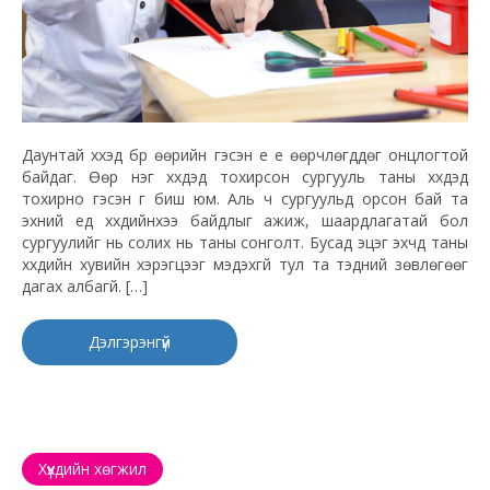
Даунтай хүүхэд бүр өөрийн гэсэн үе үе өөрчлөгддөг онцлогтой
байдаг. Өөр нэг хүүхдэд тохирсон сургууль таны хүүхдэд
тохирно гэсэн үг биш юм. Аль ч сургуульд орсон бай та
эхний үед хүүхдийнхээ байдлыг ажиж, шаардлагатай бол
сургуулийг нь солих нь таны сонголт. Бусад эцэг эхчүүд таны
хүүхдийн хувийн хэрэгцээг мэдэхгүй тул та тэдний зөвлөгөөг
дагах албагүй. […]
Дэлгэрэнгүй
Хүүхдийн хөгжил