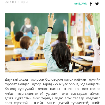
2018 он 11 сар 3
5,298
Даунтай хүүхдэд тохирсон боловсрол олгох найман төрлийн
сургалт байдаг. Эдгээр төрлүүд ихэнх улс оронд бүгд байдаггүй
бөгөөд сургуулийн өмнөх насны түвшин тогтоох үнэлгээ
хийдэг мэргэжилтэнтэй уулзаж таны амьдардаг аймаг,
дүүрэгт сургалтын энэхүү төрлүүд байдаг эсэх талаар мэдээлэл
авах хэрэгтэй. ЭНГИЙН АНГИ (тусгай тусламжгүй) Үүнийг