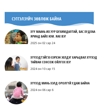
СЭТГЭЛЗҮЙЧ ЗӨВЛӨЖ БАЙНА
ХҮҮ МААНЬ ИХ УУР БУХИМДАЛТАЙ, БАС ХУДЛАА
ЯРИАД БАЙХ ЮМ. ЯАХ ВЭ?
2025 он 02 сар 24
ХҮҮХЭДТЭЙГЭЭ ХЭРХЭН ЭЕЛДЭГ ХАРЬЦВАЛ ХҮҮХЭД
ТАЙВАН СОНСОЖ ОЙЛГОХ ВЭ?
2024 он 10 сар 15
ХҮҮХЭД МИНЬ ХЭЛД ОРОЛГҮЙ УДАЖ БАЙНА
2024 он 06 сар 6