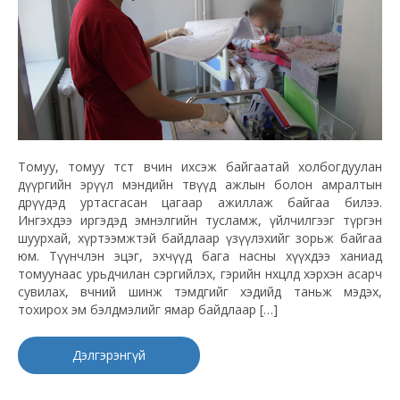
Томуу, томуу төст өвчин ихсэж байгаатай холбогдуулан
дүүргийн эрүүл мэндийн төвүүд ажлын болон амралтын
өдрүүдэд уртасгасан цагаар ажиллаж байгаа билээ.
Ингэхдээ иргэдэд эмнэлгийн тусламж, үйлчилгээг түргэн
шуурхай, хүртээмжтэй байдлаар үзүүлэхийг зорьж байгаа
юм. Түүнчлэн эцэг, эхчүүд бага насны хүүхдээ ханиад
томуунаас урьдчилан сэргийлэх, гэрийн нөхцөлд хэрхэн асарч
сувилах, өвчний шинж тэмдгийг хэдийд таньж мэдэх,
тохирох эм бэлдмэлийг ямар байдлаар […]
Дэлгэрэнгүй