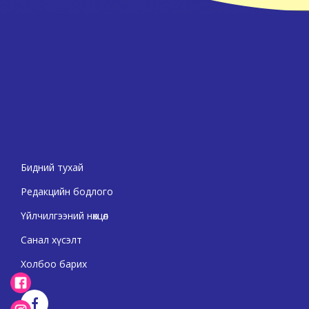
Бидний тухай
Редакцийн бодлого
Үйлчилгээний нөхцөл
Санал хүсэлт
Холбоо барих