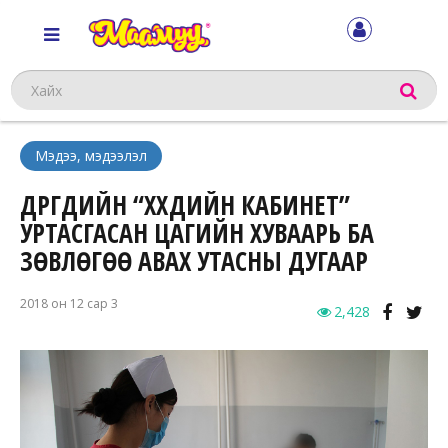
Хайх
Мэдээ, мэдээлэл
ДҮҮРГҮҮДИЙН “ХҮҮХДИЙН КАБИНЕТ”
УРТАСГАСАН ЦАГИЙН ХУВААРЬ БА
ЗӨВЛӨГӨӨ АВАХ УТАСНЫ ДУГААР
2018 он 12 сар 3
2,428