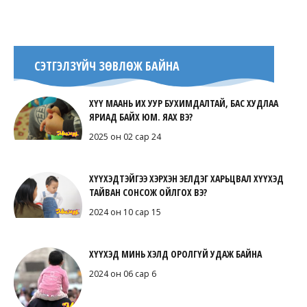
СЭТГЭЛЗҮЙЧ ЗӨВЛӨЖ БАЙНА
ХҮҮ МААНЬ ИХ УУР БУХИМДАЛТАЙ, БАС ХУДЛАА
ЯРИАД БАЙХ ЮМ. ЯАХ ВЭ?
2025 он 02 сар 24
ХҮҮХЭДТЭЙГЭЭ ХЭРХЭН ЭЕЛДЭГ ХАРЬЦВАЛ ХҮҮХЭД
ТАЙВАН СОНСОЖ ОЙЛГОХ ВЭ?
2024 он 10 сар 15
ХҮҮХЭД МИНЬ ХЭЛД ОРОЛГҮЙ УДАЖ БАЙНА
2024 он 06 сар 6