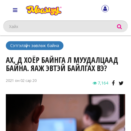
Хайх
Сэтгэлзүйч зөвлөж байна
АХ, ДҮҮ ХОЁР БАЙНГА Л МУУДАЛЦААД
БАЙНА. ЯАЖ ЭВТЭЙ БАЙЛГАХ ВЭ?
2021 он 02 сар 20
7,164