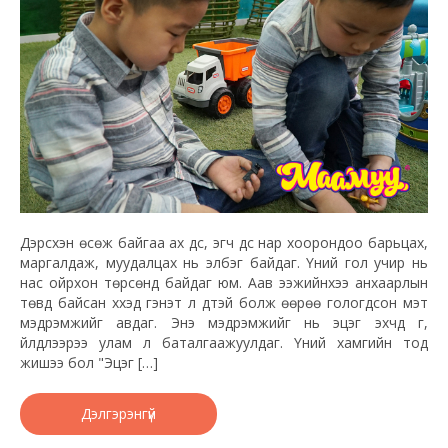
Дэрсхэн өсөж байгаа ах дүүс, эгч дүүс нар хоорондоо барьцах,
маргалдаж, муудалцах нь элбэг байдаг. Үүний гол учир нь
нас ойрхон төрсөнд байдаг юм. Аав ээжийнхээ анхаарлын
төвд байсан хүүхэд гэнэт л дүүтэй болж өөрөө гологдсон мэт
мэдрэмжийг авдаг. Энэ мэдрэмжийг нь эцэг эхчүүд үг,
үйлдлээрээ улам л баталгаажуулдаг. Үүний хамгийн тод
жишээ бол "Эцэг […]
Дэлгэрэнгүй