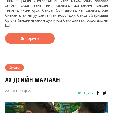
тийм ч удаан үргэлжилдэггүйг сайн мэдэх байх. Өөрөөр
хэлбэл хүүхдүүд тань нэг харахад жигтэйхэн сайхан
тэврэлдчихсэн сууж байдаг бол дахиад нэг харахад бие
биенээ алах нь уу дээ гэлтэй ноцолдож байдаг. Заримдаа
бүр бие биедээ үнэхээр л дургүй юм байх даа гэж бодогдох нь
[…]
Дэлгэрэнгүй
Хүмүүжил
АХ ДҮҮСИЙН МАРГААН
2020 он 02 сар 22
10,747