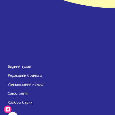
Бидний тухай
Редакцийн бодлого
Үйлчилгээний нөхцөл
Санал хүсэлт
Холбоо барих