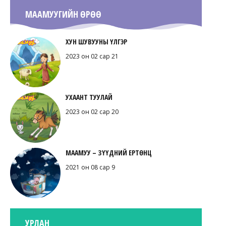
МААМУУГИЙН ӨРӨӨ
ХУН ШУВУУНЫ ҮЛГЭР
2023 он 02 сар 21
УХААНТ ТУУЛАЙ
2023 он 02 сар 20
МААМУУ – ЗҮҮДНИЙ ЕРТӨНЦ
2021 он 08 сар 9
УРЛАН