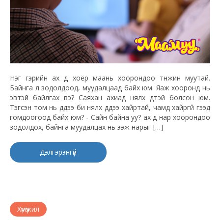
Нэг гэрийн ах дүү хоёр маань хоорондоо түнжин муутай.
Байнга л зодолдоод, муудалцаад байх юм. Яаж хооронд нь
эвтэй байлгах вэ? Саяхан ахиад нялх дүүтэй болсон юм.
Тэгсэн том нь дүүдээ би нялх дүүдээ хайртай, чамд хайргүй гээд
гомдоогоод байх юм? - Сайн байна уу? ах дүү нар хоорондоо
зодолдох, байнга муудалцах нь ээж нарыг […]
Дэлгэрэнгүй
Хүмүүжил