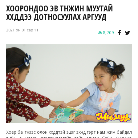
ХООРОНДОО ЭВ ТҮНЖИН МУУТАЙ
ХҮҮХДҮҮДЭЭ ДОТНОСУУЛАХ АРГУУД
2021 он 01 сар 11
8,709
Хоёр ба түүнээс олон хүүхдүүдтэй эцэг эхчүүд гэрт нам жим байдал