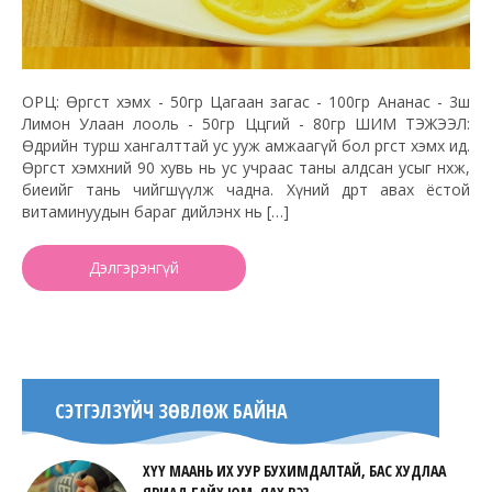
ОРЦ: Өргөст хэмх - 50гр Цагаан загас - 100гр Ананас - 3ш
Лимон Улаан лооль - 50гр Цөцгий - 80гр ШИМ ТЭЖЭЭЛ:
Өдрийн турш хангалттай ус ууж амжаагүй бол өргөст хэмх ид.
Өргөст хэмхний 90 хувь нь ус учраас таны алдсан усыг нөхөж,
биеийг тань чийгшүүлж чадна. Хүний өдөрт авах ёстой
витаминуудын бараг дийлэнх нь […]
Дэлгэрэнгүй
СЭТГЭЛЗҮЙЧ ЗӨВЛӨЖ БАЙНА
ХҮҮ МААНЬ ИХ УУР БУХИМДАЛТАЙ, БАС ХУДЛАА