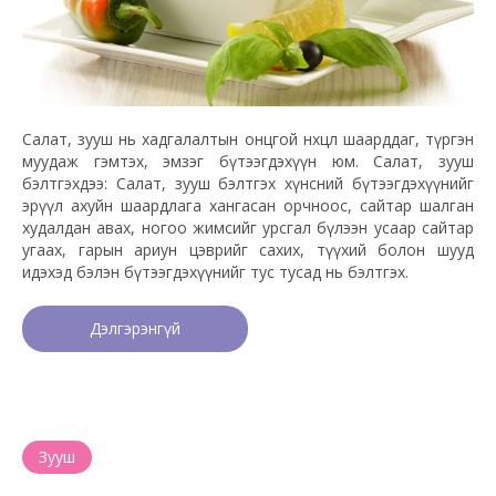
Салат, зууш нь хадгалалтын онцгой нөхцөл шаарддаг, түргэн
муудаж гэмтэх, эмзэг бүтээгдэхүүн юм. Салат, зууш
бэлтгэхдээ: Салат, зууш бэлтгэх хүнсний бүтээгдэхүүнийг
эрүүл ахуйн шаардлага хангасан орчноос, сайтар шалган
худалдан авах, ногоо жимсийг урсгал бүлээн усаар сайтар
угаах, гарын ариун цэврийг сахих, түүхий болон шууд
идэхэд бэлэн бүтээгдэхүүнийг тус тусад нь бэлтгэх.
Дэлгэрэнгүй
Зууш