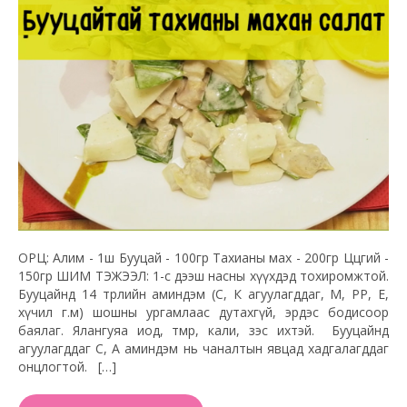
ОРЦ: Алим - 1ш Бууцай - 100гр Тахианы мах - 200гр Цөцгий -
150гр ШИМ ТЭЖЭЭЛ: 1-с дээш насны хүүхдэд тохиромжтой.
Бууцайнд 14 төрлийн аминдэм (С, К агуулагддаг, М, РР, Е,
хүчил г.м) шошны ургамлаас дутахгүй, эрдэс бодисоор
баялаг. Ялангуяа иод, төмөр, кали, зэс ихтэй. Бууцайнд
агуулагддаг С, А аминдэм нь чаналтын явцад хадгалагддаг
онцлогтой. […]