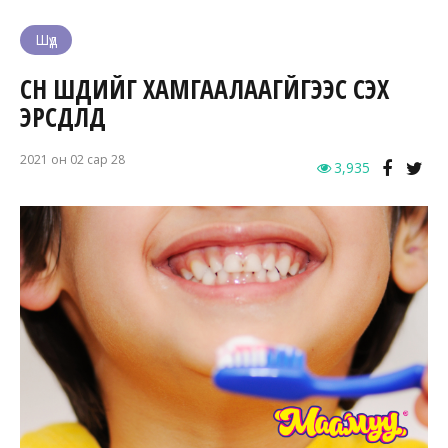
Шүд
CҮҮН ШҮДИЙГ ХАМГААЛААГҮЙГЭЭС ҮҮСЭХ
ЭРСДЛҮҮД
2021 он 02 сар 28
3,935