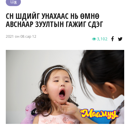
Шүд
СҮҮН ШҮДИЙГ УНАХААС НЬ ӨМНӨ
АВСНААР ЗУУЛТЫН ГАЖИГ ҮҮСДЭГ
2021 он 08 сар 12
3,102