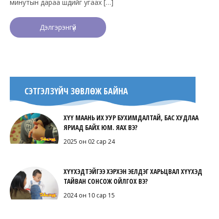
минутын дараа шүдийг угаах […]
Дэлгэрэнгүй
СЭТГЭЛЗҮЙЧ ЗӨВЛӨЖ БАЙНА
ХҮҮ МААНЬ ИХ УУР БУХИМДАЛТАЙ, БАС ХУДЛАА
ЯРИАД БАЙХ ЮМ. ЯАХ ВЭ?
2025 он 02 сар 24
ХҮҮХЭДТЭЙГЭЭ ХЭРХЭН ЭЕЛДЭГ ХАРЬЦВАЛ ХҮҮХЭД
ТАЙВАН СОНСОЖ ОЙЛГОХ ВЭ?
2024 он 10 сар 15