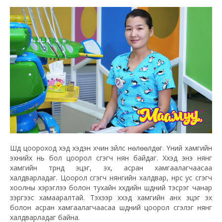
Шүд цоороход хэд хэдэн хүчин зүйлс нөлөөлдөг. Үүний хамгийн
эхнийх нь бол цоорол үүсгэгч нян байдаг. Хүүхэд энэ нянг
хамгийн түрүүнд эцэг, эх, асран хамгаалагчаасаа
халдварладаг. Цоорол үүсгэгч нянгийн халдвар, нүүрс ус үүсгэгч
хоолны хэрэглээ болон тухайн хүүхдийн шүдний тэсрэг чанар
зэргээс хамааралтай. Тэхээр хүүхэд хамгийн анх эцэг эх
болон асран хамгаалагчаасаа шүдний цоорол үүсгэлэг нянг
халдварладаг байна.