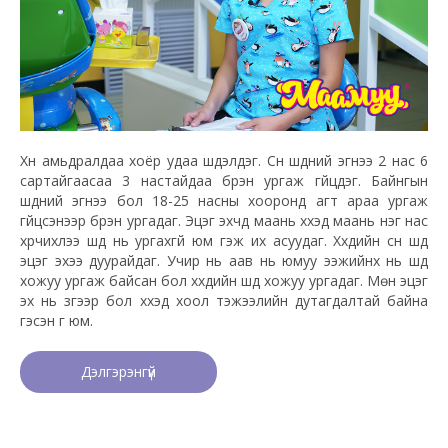
Хүн амьдралдаа хоёр удаа шүдэлдэг. Сүүн шүдний эгнээ 2 нас 6
сартайгаасаа 3 настайдаа бүрэн ургаж гүйцдэг. Байнгын
шүдний эгнээ бол 18-25 насны хооронд агт араа ургаж
гүйцсэнээр бүрэн ургадаг. Эцэг эхчүүд маань хүүхэд маань нэг нас
хүрчихлээ шүд нь ургахгүй юм гэж их асуудаг. Хүүхдийн сүүн шүд
эцэг эхээ дуурайдаг. Учир нь аав нь юмуу ээжийнх нь шүд
хожуу ургаж байсан бол хүүхдийн шүд хожуу ургадаг. Мөн эцэг
эх нь зүгээр бол хүүхэд хоол тэжээлийн дутагдалтай байна
гэсэн үг юм.
Дэлгэрэнгүй