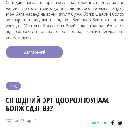
Сүүн шүдийг цагаас нь эрт авхуулснаар байнгын шүд гарах зай
нарийсч, зарим тохиолдолд ясан дотроо гарахгүй гацдаг.
Мөн бага насанд нь эрүүний зуулт буруу болж шаамий болох
эх үүсвэр нь тавигддаг. Сүүн шүд эрүүл байснаар байнгын шүд эрүүл
ургадаг. Мөн угж болон янз бүрийн шалтгаанаас болж сүүн
шүд хорхойтон авснаар хэл яриа, хэлний хөдөлгөөн
өөрчлөгддөг.
Дэлгэрэнгүй
Шүд
СҮҮН ШҮДНИЙ ЭРТ ЦООРОЛ ЮУНААС
БОЛЖ ҮҮСДЭГ ВЭ?
2021 он 08 сар 10
5,390