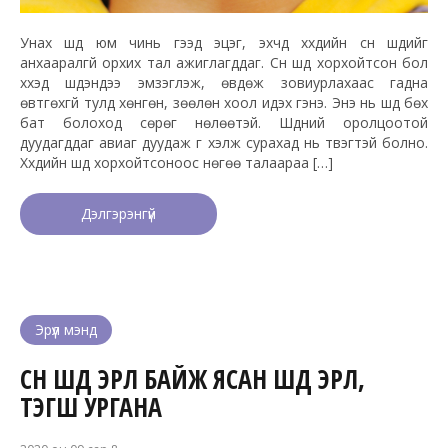
Унах шүд юм чинь гээд эцэг, эхчүүд хүүхдийн сүүн шүдийг
анхааралгүй орхих тал ажиглагддаг. Сүүн шүд хорхойтсон бол
хүүхэд шүдэндээ эмзэглэж, өвдөж зовиурлахаас гадна
өвтгөхгүй тулд хөнгөн, зөөлөн хоол идэх гэнэ. Энэ нь шүд бөх
бат болоход сөрөг нөлөөтэй. Шүдний оролцоотой
дуудагддаг авиаг дуудаж үг хэлж сурахад нь түвэгтэй болно.
Хүүхдийн шүд хорхойтсоноос нөгөө талаараа […]
Дэлгэрэнгүй
Эрүүл мэнд
СҮҮН ШҮД ЭРҮҮЛ БАЙЖ ЯСАН ШҮД ЭРҮҮЛ,
ТЭГШ УРГАНА