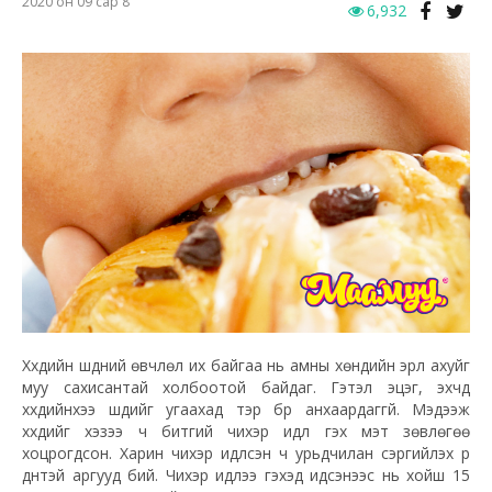
2020 он 09 сар 8
6,932
Хүүхдийн шүдний өвчлөл их байгаа нь амны хөндийн эрүүл ахуйг
муу сахисантай холбоотой байдаг. Гэтэл эцэг, эхчүүд
хүүхдийнхээ шүдийг угаахад тэр бүр анхаардаггүй. Мэдээж
хүүхдийг хэзээ ч битгий чихэр идүүл гэх мэт зөвлөгөө
хоцрогдсон. Харин чихэр идүүлсэн ч урьдчилан сэргийлэх үр
дүнтэй аргууд бий. Чихэр идлээ гэхэд идсэнээс нь хойш 15