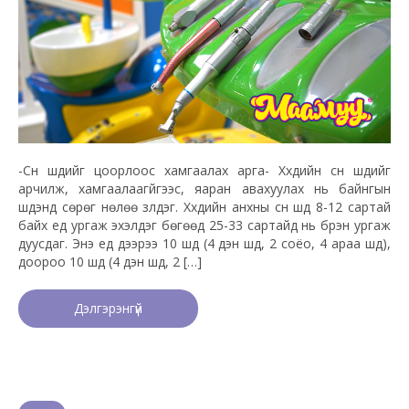
-Сүүн шүдийг цоорлоос хамгаалах арга- Хүүхдийн сүүн шүдийг
арчилж, хамгаалаагүйгээс, яаран авахуулах нь байнгын
шүдэнд сөрөг нөлөө үзүүлдэг. Хүүхдийн анхны сүүн шүд 8-12 сартай
байх үед ургаж эхэлдэг бөгөөд 25-33 сартайд нь бүрэн ургаж
дуусдаг. Энэ үед дээрээ 10 шүд (4 үүдэн шүд, 2 соёо, 4 араа шүд),
доороо 10 шүд (4 үүдэн шүд, 2 […]
Дэлгэрэнгүй