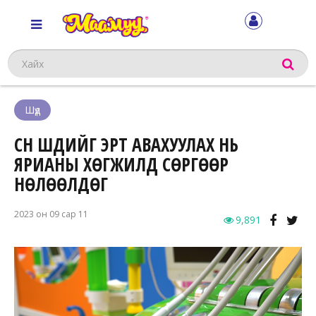
Хайх
Шүд
СҮҮН ШҮДИЙГ ЭРТ АВАХУУЛАХ НЬ
ЯРИАНЫ ХӨГЖИЛД СӨРГӨӨР
НӨЛӨӨЛДӨГ
2023 он 09 сар 11
9,891