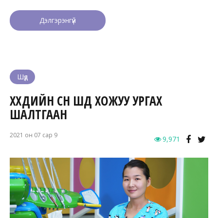
Дэлгэрэнгүй
Шүд
ХҮҮХДИЙН СҮҮН ШҮД ХОЖУУ УРГАХ
ШАЛТГААН
2021 он 07 сар 9
9,971