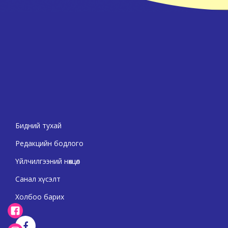
Бидний тухай
Редакцийн бодлого
Үйлчилгээний нөхцөл
Санал хүсэлт
Холбоо барих