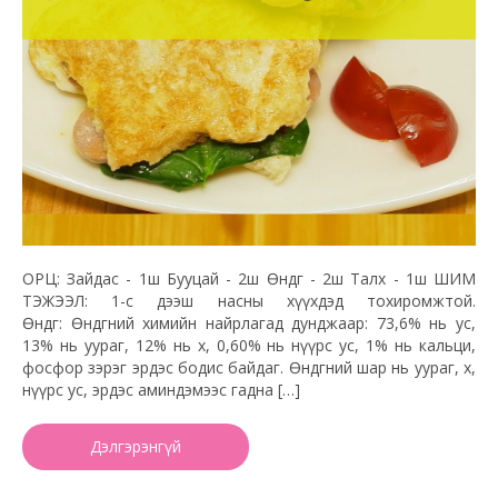
ОРЦ: Зайдас - 1ш Бууцай - 2ш Өндөг - 2ш Талх - 1ш ШИМ
ТЭЖЭЭЛ: 1-с дээш насны хүүхдэд тохиромжтой.
Өндөг: Өндөгний химийн найрлагад дунджаар: 73,6% нь ус,
13% нь уураг, 12% нь өөх, 0,60% нь нүүрс ус, 1% нь кальци,
фосфор зэрэг эрдэс бодис байдаг. Өндөгний шар нь уураг, өөх,
нүүрс ус, эрдэс аминдэмээс гадна […]
Дэлгэрэнгүй