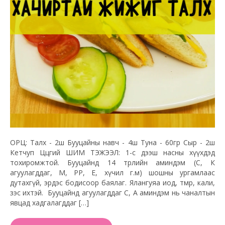
ОРЦ: Талх - 2ш Бууцайны навч - 4ш Туна - 60гр Сыр - 2ш
Кетчуп Цөцгий ШИМ ТЭЖЭЭЛ: 1-с дээш насны хүүхдэд
тохиромжтой. Бууцайнд 14 төрлийн аминдэм (С, К
агуулагддаг, М, РР, Е, хүчил г.м) шошны ургамлаас
дутахгүй, эрдэс бодисоор баялаг. Ялангуяа иод, төмөр, кали,
зэс ихтэй. Бууцайнд агуулагддаг С, А аминдэм нь чаналтын
явцад хадгалагддаг […]