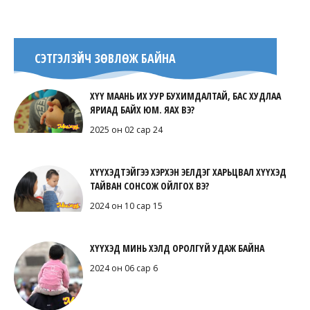
СЭТГЭЛЗҮЙЧ ЗӨВЛӨЖ БАЙНА
ХҮҮ МААНЬ ИХ УУР БУХИМДАЛТАЙ, БАС ХУДЛАА
ЯРИАД БАЙХ ЮМ. ЯАХ ВЭ?
2025 он 02 сар 24
ХҮҮХЭДТЭЙГЭЭ ХЭРХЭН ЭЕЛДЭГ ХАРЬЦВАЛ ХҮҮХЭД
ТАЙВАН СОНСОЖ ОЙЛГОХ ВЭ?
2024 он 10 сар 15
ХҮҮХЭД МИНЬ ХЭЛД ОРОЛГҮЙ УДАЖ БАЙНА
2024 он 06 сар 6