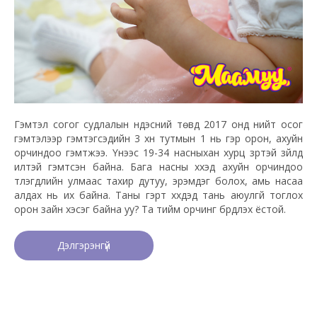
Гэмтэл согог судлалын үндэсний төвд 2017 онд нийт осог
гэмтэлээр гэмтэгсэдийн 3 хүн тутмын 1 нь гэр орон, ахуйн
орчиндоо гэмтжээ. Үүнээс 19-34 насныхан хурц үзүүртэй зүйлд
илүүтэй гэмтсэн байна. Бага насны хүүхэд ахуйн орчиндоо
түлэгдлийн улмаас тахир дутуу, эрэмдэг болох, амь насаа
алдах нь их байна. Таны гэрт хүүхдэд тань аюулгүй тоглох
орон зайн хэсэг байна уу? Та тийм орчинг бүрдүүлэх ёстой.
Дэлгэрэнгүй