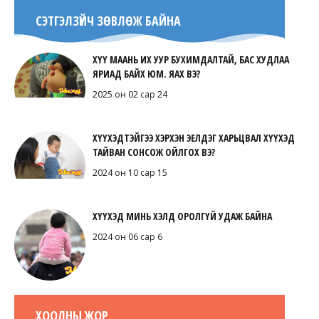
СЭТГЭЛЗҮЙЧ ЗӨВЛӨЖ БАЙНА
ХҮҮ МААНЬ ИХ УУР БУХИМДАЛТАЙ, БАС ХУДЛАА
ЯРИАД БАЙХ ЮМ. ЯАХ ВЭ?
2025 он 02 сар 24
ХҮҮХЭДТЭЙГЭЭ ХЭРХЭН ЭЕЛДЭГ ХАРЬЦВАЛ ХҮҮХЭД
ТАЙВАН СОНСОЖ ОЙЛГОХ ВЭ?
2024 он 10 сар 15
ХҮҮХЭД МИНЬ ХЭЛД ОРОЛГҮЙ УДАЖ БАЙНА
2024 он 06 сар 6
ХООЛНЫ ЖОР