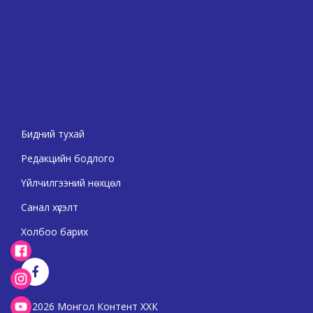
Бидний тухай
Редакцийн бодлого
Үйлчилгээний нөхцөл
Санал хүсэлт
Холбоо барих
2026 Монгол Контент ХХК