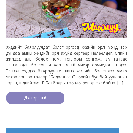
Хүүхдүүдийг баярлуулдаг бэлэг эргээд хүүхдийн эрүүл мэнд тэр
дундаа амны хөндийн эрүүл ахуйд сөргөөр нөлөөлдөг. Сүүлийн
жилүүдэд аль болох ном, тоглоом сонгож, амттанаас
татгалздаг болсон ч яалт ч үгүй чихэр орчихдог шүү дээ.
Тэгвэл хүүхдүүдээ баярлуулах шинэ жилийн бэлгэндээ ямар
чихэр сонгох талаар "Бадрал сан" төрийн бус байгууллагын
тэргүүн, шүдний эмч Б.Батбаярын зөвлөгөөг хүргэж байна. […]
Дэлгэрэнгүй