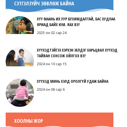
СЭТГЭЛЗҮЙЧ ЗӨВЛӨЖ БАЙНА
ХҮҮ МААНЬ ИХ УУР БУХИМДАЛТАЙ, БАС ХУДЛАА
ЯРИАД БАЙХ ЮМ. ЯАХ ВЭ?
2025 он 02 сар 24
ХҮҮХЭДТЭЙГЭЭ ХЭРХЭН ЭЕЛДЭГ ХАРЬЦВАЛ ХҮҮХЭД
ТАЙВАН СОНСОЖ ОЙЛГОХ ВЭ?
2024 он 10 сар 15
ХҮҮХЭД МИНЬ ХЭЛД ОРОЛГҮЙ УДАЖ БАЙНА
2024 он 06 сар 6
ХООЛНЫ ЖОР