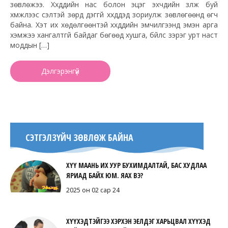
зөвлөжээ. Хүүхдүүдийн нас болон эцэг эхчүүдийн үзүүлж буй
хүмүүжлээс үүсэлтэй зөрүүд дэггүй хүүхдүүдэд зориулж зөвлөгөөнүүд өгч
байна. Хэт их хөдөлгөөнтэй хүүхдүүдийн эмчилгээнд эмэн арга
хэмжээ хангалтгүй байдаг бөгөөд хушга, бүйлс зэрэг урт наст
моддын […]
Дэлгэрэнгүй
СЭТГЭЛЗҮЙЧ ЗӨВЛӨЖ БАЙНА
ХҮҮ МААНЬ ИХ УУР БУХИМДАЛТАЙ, БАС ХУДЛАА
ЯРИАД БАЙХ ЮМ. ЯАХ ВЭ?
2025 он 02 сар 24
ХҮҮХЭДТЭЙГЭЭ ХЭРХЭН ЭЕЛДЭГ ХАРЬЦВАЛ ХҮҮХЭД