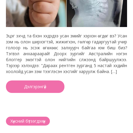
Эцэг эхчүүд та бүхэн хүүхдэдээ усан үзмийг хэрхэн өгдөг вэ? Усан
үзэм нь олон ширхэгтэй, жижигхэн, гөлгөр гадаргуутай учир
голоор нь зүсэж өгөхөөс залхуурч байгаа юм биш биз?
Тэгвэл анхаараарай! Доорх зургийг Австралийн нэгэн
блоггер эмэгтэй олон нийтийн сүлжээнд байршуулжээ.
Тэрээр хэлэхдээ: "Дараах рентген зурганд 5 настай хүүхдийн
хоолойд усан үзэм тээглэсэн хэсгийг харуулж байна. […]
Дэлгэрэнгүй
Хүнсний бүтээгдэхүүн