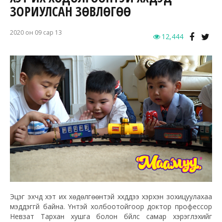
ЗОРИУЛСАН ЗӨВЛӨГӨӨ
2020 он 09 сар 13
12,444
Эцэг эхчүүд хэт их хөдөлгөөнтэй хүүхдүүдээ хэрхэн зохицуулахаа
мэддэггүй байна. Үүнтэй холбоотойгоор доктор профессор
Невзат Тархан хушга болон бүйлс самар хэрэглэхийг