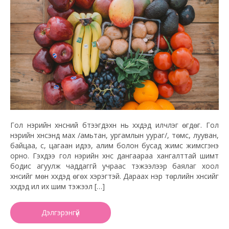
Гол нэрийн хүнсний бүтээгдэхүүн нь хүүхдэд илчлэг өгдөг. Гол
нэрийн хүнсэнд мах /амьтан, ургамлын уураг/, төмс, лууван,
байцаа, сүү, цагаан идээ, алим болон бусад жимс жимсгэнэ
орно. Гэхдээ гол нэрийн хүнс дангаараа хангалттай шимт
бодис агуулж чаддаггүй учраас тэжээлээр баялаг хоол
хүнсийг мөн хүүхдэд өгөх хэрэгтэй. Дараах нэр төрлийн хүнсийг
хүүхдэд илүү их шим тэжээл […]
Дэлгэрэнгүй