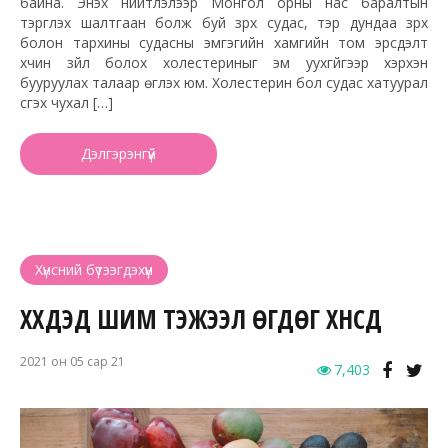
байна. Энэхүү нийтлэлээр Монгол орны нас баралтын
тэргүүлэх шалтгаан болж буй зүрх судас, тэр дундаа зүрх
болон тархины судасны эмгэгийн хамгийн том эрсдэлт
хүчин зүйл болох холестериныг эм уухгүйгээр хэрхэн
бууруулах талаар өгүүлэх юм. Холестерин бол судас хатуурал
үүсгэх чухал […]
Дэлгэрэнгүй
Хүнсний бүтээгдэхүүн
ХҮҮХДЭД ШИМ ТЭЖЭЭЛ ӨГДӨГ ХҮНСҮҮД
2021 он 05 сар 21
7,403