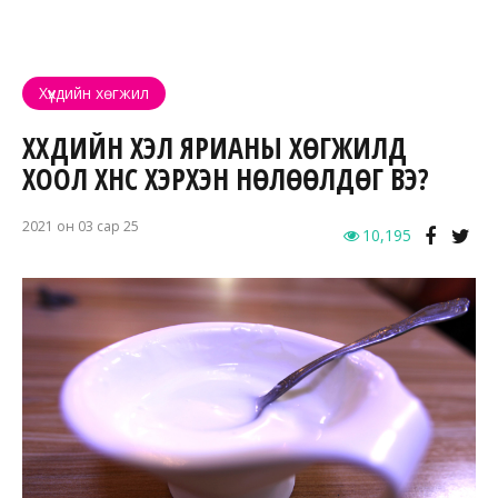
Хүүхдийн хөгжил
ХҮҮХДИЙН ХЭЛ ЯРИАНЫ ХӨГЖИЛД
ХООЛ ХҮНС ХЭРХЭН НӨЛӨӨЛДӨГ ВЭ?
2021 он 03 сар 25
10,195