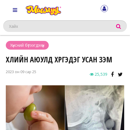
Хайх
Хүнсний бүтээгдэхүүн
ҮХЛИЙН АЮУЛД ХҮРГЭДЭГ УСАН ҮЗЭМ
2023 он 09 сар 25
25,539