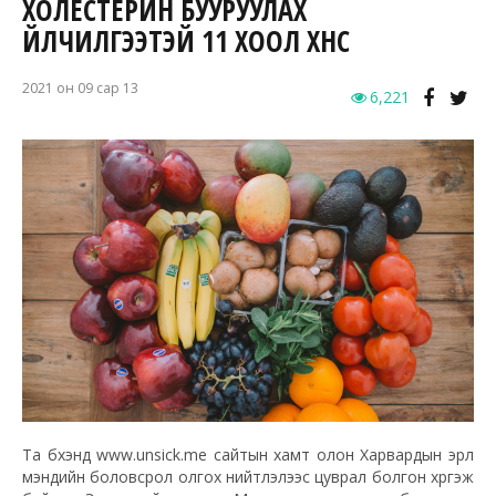
ХОЛЕСТЕРИН БУУРУУЛАХ
ҮЙЛЧИЛГЭЭТЭЙ 11 ХООЛ ХҮНС
2021 он 09 сар 13
6,221
Та бүхэнд www.unsick.me сайтын хамт олон Харвардын эрүүл
мэндийн боловсрол олгох нийтлэлээс цуврал болгон хүргэж