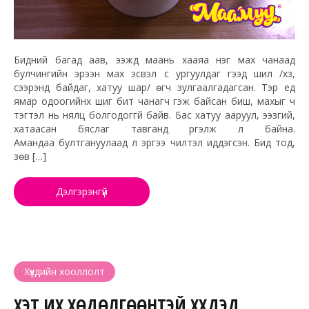
Бидний багад аав, ээжүүд маань хааяа нэг мах чанаад
булчингийн эрээн мах эсвэл үс ургуулдаг гээд шил /хүзүү,
сээрэнд байдаг, хатуу шар/ өгч зулгаалгадагсан. Тэр үед
ямар одоогийнх шиг битүү чанагч гэж байсан биш, махыг ч
тэгтэл нь нялц болгодоггүй байв. Бас хатуу ааруул, ээзгий,
хатаасан бяслаг тавганд үргэлж л байна.
Амандаа бултгануулаад л эрүүгээ чилтэл иддэгсэн. Бид тод,
зөв […]
Дэлгэрэнгүй
Хүүхдийн хооллолт
ХЭТ ИХ ХӨДӨЛГӨӨНТЭЙ ХҮҮХДЭД