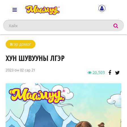
Хайх
Үлгэр домог
ХУН ШУВУУНЫ ҮЛГЭР
2023 он 02 сар 21
20,503