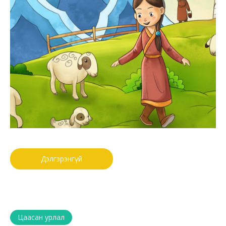
Дэлгэрэнгүй
Цаасан урлал