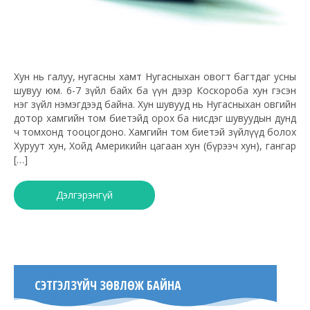
Хун нь галуу, нугасны хамт Нугасныхан овогт багтдаг усны
шувуу юм. 6-7 зүйл байх ба үүн дээр Коскороба хун гэсэн
нэг зүйл нэмэгдээд байна. Хун шувууд нь Нугасныхан овгийн
дотор хамгийн том биетэйд орох ба нисдэг шувуудын дунд
ч томхонд тооцогдоно. Хамгийн том биетэй зүйлүүд болох
Хуруут хун, Хойд Америкийн цагаан хун (бүрээч хун), гангар
[…]
Дэлгэрэнгүй
СЭТГЭЛЗҮЙЧ ЗӨВЛӨЖ БАЙНА