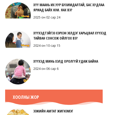
ХҮҮ МААНЬ ИХ УУР БУХИМДАЛТАЙ, БАС ХУДЛАА
ЯРИАД БАЙХ ЮМ. ЯАХ ВЭ?
2025 он 02 сар 24
ХҮҮХЭДТЭЙГЭЭ ХЭРХЭН ЭЕЛДЭГ ХАРЬЦВАЛ ХҮҮХЭД
ТАЙВАН СОНСОЖ ОЙЛГОХ ВЭ?
2024 он 10 сар 15
ХҮҮХЭД МИНЬ ХЭЛД ОРОЛГҮЙ УДАЖ БАЙНА
2024 он 06 сар 6
ХООЛНЫ ЖОР
ЭЭЖИЙН АМТАТ ЖИГНЭМЭГ