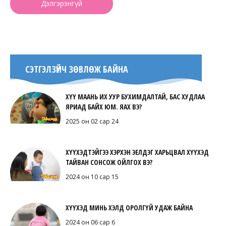
Дэлгэрэнгүй
СЭТГЭЛЗҮЙЧ ЗӨВЛӨЖ БАЙНА
ХҮҮ МААНЬ ИХ УУР БУХИМДАЛТАЙ, БАС ХУДЛАА
ЯРИАД БАЙХ ЮМ. ЯАХ ВЭ?
2025 он 02 сар 24
ХҮҮХЭДТЭЙГЭЭ ХЭРХЭН ЭЕЛДЭГ ХАРЬЦВАЛ ХҮҮХЭД
ТАЙВАН СОНСОЖ ОЙЛГОХ ВЭ?
2024 он 10 сар 15
ХҮҮХЭД МИНЬ ХЭЛД ОРОЛГҮЙ УДАЖ БАЙНА
2024 он 06 сар 6