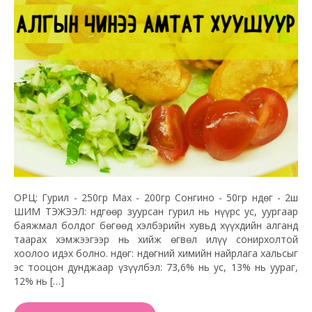
ОРЦ: Гурил - 250гр Мах - 200гр Сонгино - 50гр Өндөг - 2ш
ШИМ ТЭЖЭЭЛ: Өндгөөр зуурсан гурил нь нүүрс ус, уургаар
баяжмал болдог бөгөөд хэлбэрийн хувьд хүүхдийн алганд
таарах хэмжээгээр нь хийж өгвөл илүү сонирхолтой
хоолоо идэх болно. Өндөг: Өндөгний химийн найрлага хальсыг
эс тооцон дунджаар үзүүлбэл: 73,6% нь ус, 13% нь уураг,
12% нь […]