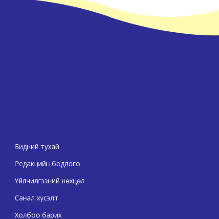
Бидний тухай
Редакцийн бодлого
Үйлчилгээний нөхцөл
Санал хүсэлт
Холбоо барих