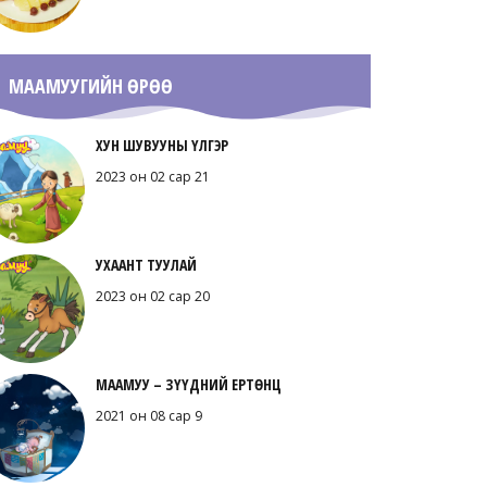
МААМУУГИЙН ӨРӨӨ
ХУН ШУВУУНЫ ҮЛГЭР
2023 он 02 сар 21
УХААНТ ТУУЛАЙ
2023 он 02 сар 20
МААМУУ – ЗҮҮДНИЙ ЕРТӨНЦ
2021 он 08 сар 9