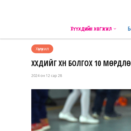
Хүүхдийн хөгжил
Б
Хүмүүжил
ХҮҮХДИЙГ ХҮН БОЛГОХ 10 МӨРДЛӨ
2024 он 12 сар 28