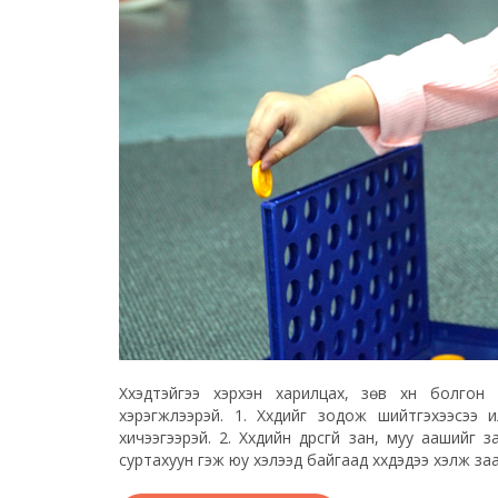
Хүүхэдтэйгээ хэрхэн харилцах, зөв хүн болгон
хэрэгжүүлээрэй. 1. Хүүхдийг зодож шийтгэхээсээ
хичээгээрэй. 2. Хүүхдийн дүрсгүй зан, муу ааший
суртахуун гэж юу хэлээд байгаад хүүхдэдээ хэлж заа