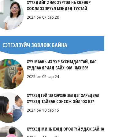
ХҮҮХДИЙГ 2 НАС ХҮРТЭЛ НЬ ХӨХӨӨР
ХООЛЛОХ ЭРҮҮЛ МЭНДЭД ТУСТАЙ
2024 он 07 сар 20
СЭТГЭЛЗҮЙЧ ЗӨВЛӨЖ БАЙНА
ХҮҮ МААНЬ ИХ УУР БУХИМДАЛТАЙ, БАС
ХУДЛАА ЯРИАД БАЙХ ЮМ. ЯАХ ВЭ?
2025 он 02 сар 24
ХҮҮХЭДТЭЙГЭЭ ХЭРХЭН ЭЕЛДЭГ ХАРЬЦВАЛ
ХҮҮХЭД ТАЙВАН СОНСОЖ ОЙЛГОХ ВЭ?
2024 он 10 сар 15
ХҮҮХЭД МИНЬ ХЭЛД ОРОЛГҮЙ УДАЖ БАЙНА