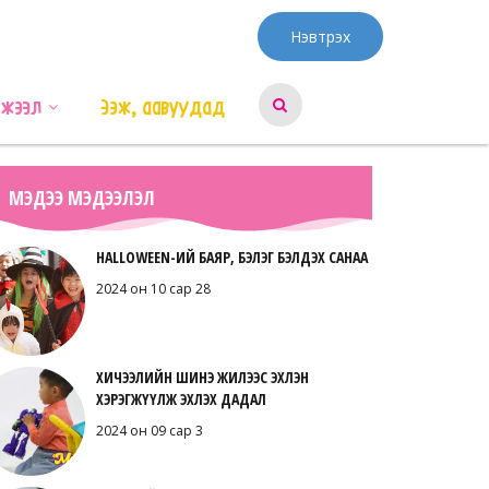
Нэвтрэх
эжээл
Ээж, аавуудад
МЭДЭЭ МЭДЭЭЛЭЛ
HALLOWEEN-ИЙ БАЯР, БЭЛЭГ БЭЛДЭХ САНАА
2024 он 10 сар 28
ХИЧЭЭЛИЙН ШИНЭ ЖИЛЭЭС ЭХЛЭН
ХЭРЭГЖҮҮЛЖ ЭХЛЭХ ДАДАЛ
2024 он 09 сар 3