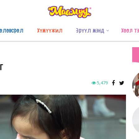
оловсрол
Хүмүүжил
Эрүүл мэнд
Хоол т
Г
5,479