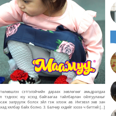
 төлөвшүүлэх сэтгэлзүйчийн дараах зөвлөгөөг амьдралдаа
 илүү тэднээс юу хүсээд байгаагаа тайлбарлан ойлгуулахыг
г засаж залруулж болох зүйл гэж хүлээж ав. Ингэвэл зөв зан
хад хялбар байх болно. 3. Балчир хүүхдийг хэзээ ч битгий […]