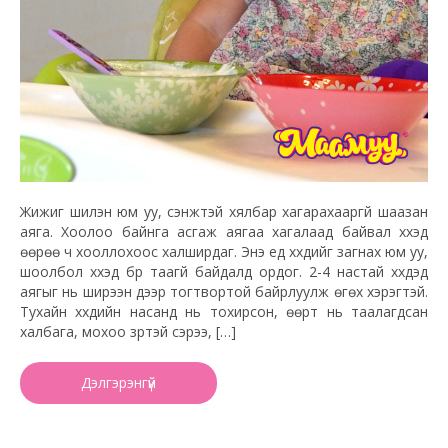
Жижиг шилэн юм уу, сэнжтэй хялбар хагарахааргүй шаазан
аяга. Хоолоо байнга асгаж аягаа хагалаад байвал хүүхэд
өөрөө ч хооллохоос халширдаг. Энэ үед хүүхдийг загнах юм уу,
шоолбол хүүхэд бүр таагүй байдалд ордог. 2-4 настай хүүхдэд
аягыг нь ширээн дээр тогтвортой байрлуулж өгөх хэрэгтэй.
Тухайн хүүхдийн насанд нь тохирсон, өөрт нь таалагдсан
халбага, мохоо үзүүртэй сэрээ, […]
Дэлгэрэнгүй