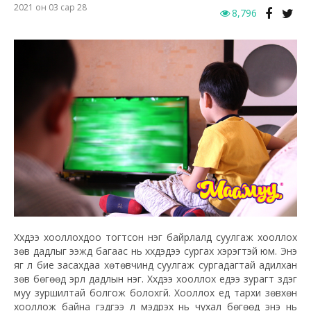
2021 он 03 сар 28
8,796
Хүүхдээ хооллохдоо тогтсон нэг байрлалд суулгаж хооллох
зөв дадлыг ээжүүд багаас нь хүүхдэдээ сургах хэрэгтэй юм. Энэ
яг л бие засахдаа хөтөвчинд суулгаж сургадагтай адилхан
зөв бөгөөд эрүүл дадлын нэг. Хүүхдээ хооллох үедээ зурагт үздэг
муу зуршилтай болгож болохгүй. Хооллох үед тархи зөвхөн
хооллож байна гэдгээ л мэдрэх нь чухал бөгөөд энэ нь