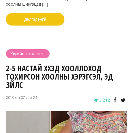
хоолны шингэцэд […]
Дэлгэрэнгүй
Хүүхдийн хооллолт
2-5 НАСТАЙ ХҮҮХЭД ХООЛЛОХОД
ТОХИРСОН ХООЛНЫ ХЭРЭГСЭЛ, ЭД
ЗҮЙЛС
2019 он 07 сар 24
3,212