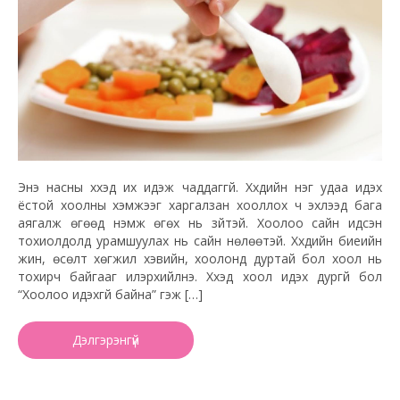
Энэ насны хүүхэд их идэж чаддаггүй. Хүүхдийн нэг удаа идэх
ёстой хоолны хэмжээг харгалзан хооллох ч эхлээд бага
аягалж өгөөд нэмж өгөх нь зүйтэй. Хоолоо сайн идсэн
тохиолдолд урамшуулах нь сайн нөлөөтэй. Хүүхдийн биеийн
жин, өсөлт хөгжил хэвийн, хоолонд дуртай бол хоол нь
тохирч байгааг илэрхийлнэ. Хүүхэд хоол идэх дургүй бол
“Хоолоо идэхгүй байна” гэж […]
Дэлгэрэнгүй