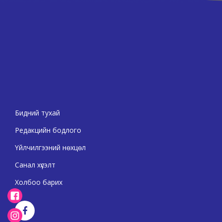
Бидний тухай
Редакцийн бодлого
Үйлчилгээний нөхцөл
Санал хүсэлт
Холбоо барих