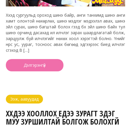
Хүүхэд сургуульд ороход шинэ байр, анги танхимд шинэ анги
хамт олонтой нөхөрлөх, шинэ мэдлэг мэдээлэл авах, шинэ
зүйл сурах, шинэ багштай болох гээд бүх зүйл шинэ байх тул
шинэ орчинд дасахад илүү илчлэг зарах шаардлагатай болж,
зарцуулж буй илчлэгийг нөхөх хоол хэрэгтэй болно. Үүнийг
нүүрс ус, уураг, тосноос авах бөгөөд эдгээрээс биед илчлэг
үүсгэхэд В […]
Дэлгэрэнгүй
Ээж, аавуудад
ХҮҮХДЭЭ ХООЛЛОХ ҮЕДЭЭ ЗУРАГТ ҮЗДЭГ
МУУ ЗУРШИЛТАЙ БОЛГОЖ БОЛОХГҮЙ