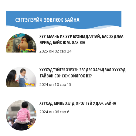
СЭТГЭЛЗҮЙЧ ЗӨВЛӨЖ БАЙНА
ХҮҮ МААНЬ ИХ УУР БУХИМДАЛТАЙ, БАС ХУДЛАА
ЯРИАД БАЙХ ЮМ. ЯАХ ВЭ?
2025 он 02 сар 24
ХҮҮХЭДТЭЙГЭЭ ХЭРХЭН ЭЕЛДЭГ ХАРЬЦВАЛ ХҮҮХЭД
ТАЙВАН СОНСОЖ ОЙЛГОХ ВЭ?
2024 он 10 сар 15
ХҮҮХЭД МИНЬ ХЭЛД ОРОЛГҮЙ УДАЖ БАЙНА
2024 он 06 сар 6