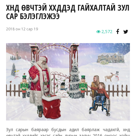
ХҮНД ӨВЧТЭЙ ХҮҮХДҮҮДЭД ГАЙХАЛТАЙ ЗУЛ
САР БЭЛЭГЛЭЖЭЭ
2018 он 12 сар 19
2,572
Зул сарын баяраар бусдын адил баярлаж чадахгүй, хүнд
өвчтэй хүүхдүүдийг хэсэг сайн дурын залуу 2016 оноос хойш