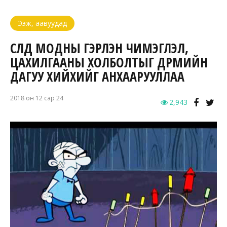
Ээж, аавуудад
СҮЛД МОДНЫ ГЭРЛЭН ЧИМЭГЛЭЛ,
ЦАХИЛГААНЫ ХОЛБОЛТЫГ ДҮРМИЙН
ДАГУУ ХИЙХИЙГ АНХААРУУЛЛАА
2018 он 12 сар 24
2,943