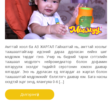
Амттай хоол ба АЗ ЖАРГАЛ Гайхалтай нь, амттай хоолыг
таашаалтайгаар идсэний дараа дурласан үеийнх шиг
мэдрэмж төрдөг гэнэ. Учир нь бидний тархи сэтгэлийн
таашаал мэдрүүлэгч нейромедиатор болон дофамин
ялгаруулж эхэлдэг төдийгүй серотонин хэмээх даавар
ялгардаг. Энэ нь дурласан үед ялгардаг аз жаргал болон
таашаалтай мэдрэмжийг бэлэглэгч даавар юм. Бага насны
хүүхэдтэй эцэг эхчүүд, ялангуяа 0-6 […]
Дэлгэрэнгүй