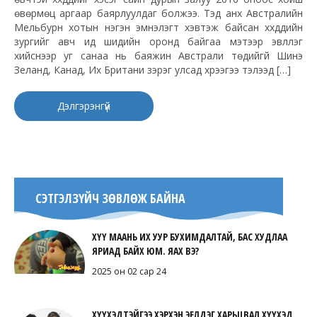
өвөрмөц аргаар баярлуулдаг болжээ. Тэд анх Австралийн
Мельбурн хотын нэгэн эмнэлэгт хэвтэж байсан хүүхдүүдийн
зургийг авч ид шидийн оронд байгаа мэтээр эвлүүлэг
хийснээр уг санаа нь баяжин Австрали төдийгүй Шинэ
Зеланд, Канад, Их Британи зэрэг улсад хүрээгээ тэлээд […]
Дэлгэрэнгүй
СЭТГЭЛЗҮЙЧ ЗӨВЛӨЖ БАЙНА
ХҮҮ МААНЬ ИХ УУР БУХИМДАЛТАЙ, БАС ХУДЛАА
ЯРИАД БАЙХ ЮМ. ЯАХ ВЭ?
2025 он 02 сар 24
ХҮҮХЭДТЭЙГЭЭ ХЭРХЭН ЭЕЛДЭГ ХАРЬЦВАЛ ХҮҮХЭД