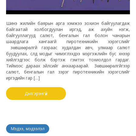
Шинэ жилийн баярын арга хэмжээ зохион байгуулагдаж
байгаатай холбогдуулан иргэд, аж ахуйн нэгж,
байгууллагууд салют, бенгалын гал болон чанарын
шаардлага хангаагүй пиротехникийн хэрэгслийг
зөвшөөрөлгүй газраас худалдан авч, улмаар салют
буудуулах, сүлд модыг чимэглэхдээ мэргэжлийн бус хүнээр
хийлгэдгээс болж бэртэж гэмтэх тохиолдол гардаг.
Тиймээс дараах зүйлсийг анхаараарай. Зөвшөөрөлгүйгээр
салют, бенгалын гал зэрэг пиротехникийн хэрэгслийг
иргэдийн гар […]
Дэлгэрэнгүй
Мэдээ, мэдээлэл