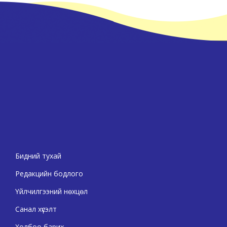
Бидний тухай
Редакцийн бодлого
Үйлчилгээний нөхцөл
Санал хүсэлт
Холбоо барих