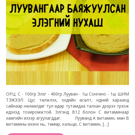
ОРЦ: Сүү - 100гр Элэг - 400гр Лууван - 1ш Сонгино - 1ш ШИМ
ТЭЖЭЭЛ: Цус төлжүүлэх, хүүхдийн өсөлт, нүдний хараанд
сайнаар нөлөөлдөг тул өдөр тутамдаа талхан дээрээ түрхэж
идэхэд тохиромжтой. Элгэнд В12 болон С витаминаар
хамгийн ихээр агуулагддаг. Лууванд А витамин, мөн В
витамины ихэнх нь, төмөр, кальци, С витамин, […]