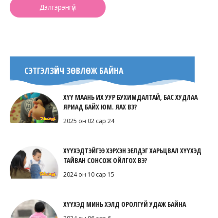
Дэлгэрэнгүй
СЭТГЭЛЗҮЙЧ ЗӨВЛӨЖ БАЙНА
ХҮҮ МААНЬ ИХ УУР БУХИМДАЛТАЙ, БАС ХУДЛАА
ЯРИАД БАЙХ ЮМ. ЯАХ ВЭ?
2025 он 02 сар 24
ХҮҮХЭДТЭЙГЭЭ ХЭРХЭН ЭЕЛДЭГ ХАРЬЦВАЛ ХҮҮХЭД
ТАЙВАН СОНСОЖ ОЙЛГОХ ВЭ?
2024 он 10 сар 15
ХҮҮХЭД МИНЬ ХЭЛД ОРОЛГҮЙ УДАЖ БАЙНА