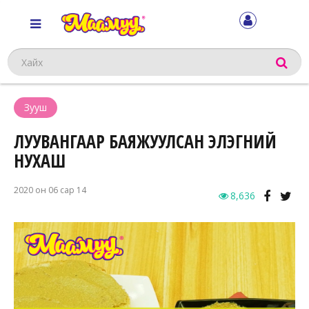
Хайх
Зууш
ЛУУВАНГААР БАЯЖУУЛСАН ЭЛЭГНИЙ
НУХАШ
2020 он 06 сар 14
8,636