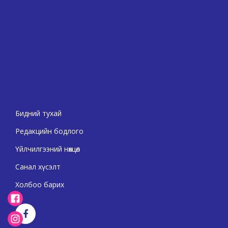
Бидний тухай
Редакцийн бодлого
Үйлчилгээний нөхцөл
Санал хүсэлт
Холбоо барих