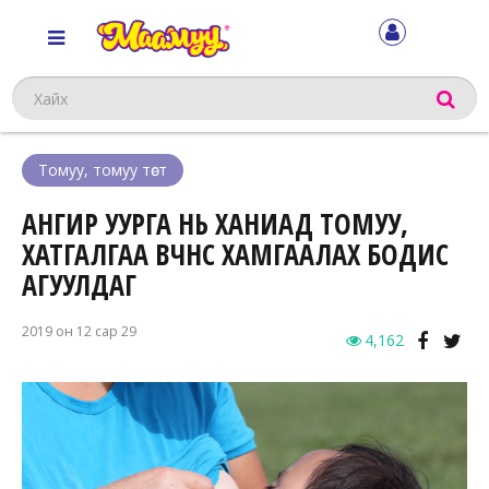
Хайх
Томуу, томуу төст
АНГИР УУРГА НЬ ХАНИАД ТОМУУ,
ХАТГАЛГАА ӨВЧНӨӨС ХАМГААЛАХ БОДИС
АГУУЛДАГ
2019 он 12 сар 29
4,162