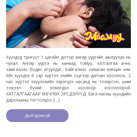
Хүүхдэд төрөнгүүт 1 цагийн дотор ангир уургийг амлуулах нь
чухал. Ангир уурга нь ханиад томуу, хатгалгаа өвчнөөс
хамгаалах бодис агуулдаг, байгалиас заяасан вакцин юм.
Мөн хүүхдээ 6 сар хүртэл эхийн сүүгээр дагнан хооллож, 2
нас хүртэл хөхүүлэхийн зэрэгцээ насанд нь тохирсон, шим
тэжээл бүхий нэмэгдэл хоолоор хооллоорой.
ХАТГАЛГААГААР ӨВЧЛӨХ ЭРСДЭЛҮҮД: Бага насны хүүхдийн
дархлааны тогтолцоо […]
Дэлгэрэнгүй