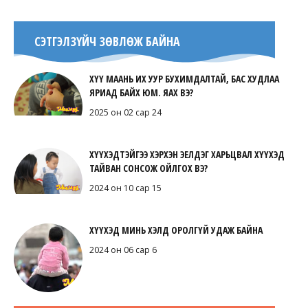
СЭТГЭЛЗҮЙЧ ЗӨВЛӨЖ БАЙНА
ХҮҮ МААНЬ ИХ УУР БУХИМДАЛТАЙ, БАС ХУДЛАА
ЯРИАД БАЙХ ЮМ. ЯАХ ВЭ?
2025 он 02 сар 24
ХҮҮХЭДТЭЙГЭЭ ХЭРХЭН ЭЕЛДЭГ ХАРЬЦВАЛ ХҮҮХЭД
ТАЙВАН СОНСОЖ ОЙЛГОХ ВЭ?
2024 он 10 сар 15
ХҮҮХЭД МИНЬ ХЭЛД ОРОЛГҮЙ УДАЖ БАЙНА
2024 он 06 сар 6