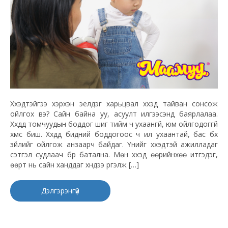
Хүүхэдтэйгээ хэрхэн эелдэг харьцвал хүүхэд тайван сонсож
ойлгох вэ? Сайн байна уу, асуулт илгээсэнд баярлалаа.
Хүүхдүүд томчуудын боддог шиг тийм ч ухаангүй, юм ойлгодоггүй
хүмүүс биш. Хүүхдүүд бидний боддогоос ч илүү ухаантай, бас бүх
зүйлийг ойлгож анзаарч байдаг. Үүнийг хүүхэдтэй ажилладаг
сэтгэл судлаач бүр батална. Мөн хүүхэд өөрийнхөө итгэдэг,
өөрт нь сайн ханддаг хүндээ үргэлж […]
Дэлгэрэнгүй