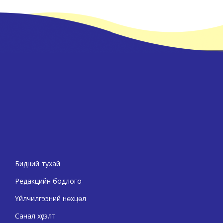
Бидний тухай
Редакцийн бодлого
Үйлчилгээний нөхцөл
Санал хүсэлт