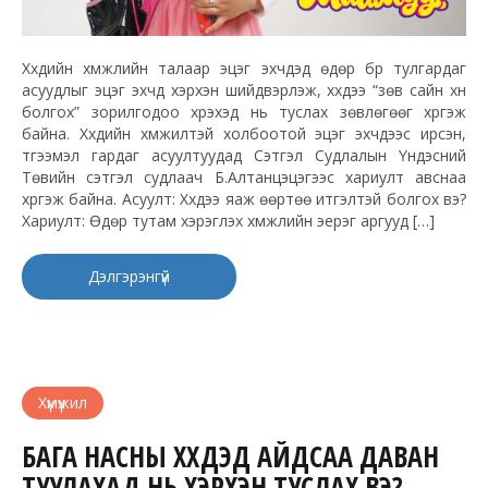
Хүүхдийн хүмүүжлийн талаар эцэг эхчүүдэд өдөр бүр тулгардаг
асуудлыг эцэг эхчүүд хэрхэн шийдвэрлэж, хүүхдээ “зөв сайн хүн
болгох” зорилгодоо хүрэхэд нь туслах зөвлөгөөг хүргэж
байна. Хүүхдийн хүмүүжилтэй холбоотой эцэг эхчүүдээс ирсэн,
түгээмэл гардаг асуултуудад Сэтгэл Судлалын Үндэсний
Төвийн сэтгэл судлаач Б.Алтанцэцэгээс хариулт авснаа
хүргэж байна. Асуулт: Хүүхдээ яаж өөртөө итгэлтэй болгох вэ?
Хариулт: Өдөр тутам хэрэглэх хүмүүжлийн эерэг аргууд […]
Дэлгэрэнгүй
Хүмүүжил
БАГА НАСНЫ ХҮҮХДЭД АЙДСАА ДАВАН
ТУУЛАХАД НЬ ХЭРХЭН ТУСЛАХ ВЭ?