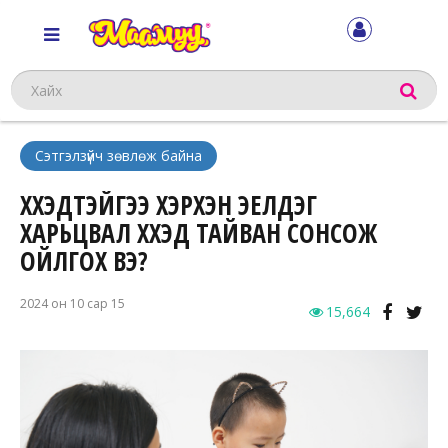
Хайх
Сэтгэлзүйч зөвлөж байна
ХҮҮХЭДТЭЙГЭЭ ХЭРХЭН ЭЕЛДЭГ
ХАРЬЦВАЛ ХҮҮХЭД ТАЙВАН СОНСОЖ
ОЙЛГОХ ВЭ?
2024 он 10 сар 15
15,664