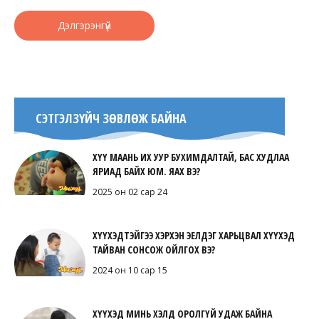
Дэлгэрэнгүй
СЭТГЭЛЗҮЙЧ ЗӨВЛӨЖ БАЙНА
ХҮҮ МААНЬ ИХ УУР БУХИМДАЛТАЙ, БАС ХУДЛАА
ЯРИАД БАЙХ ЮМ. ЯАХ ВЭ?
2025 он 02 сар 24
ХҮҮХЭДТЭЙГЭЭ ХЭРХЭН ЭЕЛДЭГ ХАРЬЦВАЛ ХҮҮХЭД
ТАЙВАН СОНСОЖ ОЙЛГОХ ВЭ?
2024 он 10 сар 15
ХҮҮХЭД МИНЬ ХЭЛД ОРОЛГҮЙ УДАЖ БАЙНА