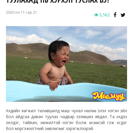
2020 он 11 сар 21
3,562
Хүүхдийн хөгжил төлөвшилд маш чухал нөлөө үзүүлэх нэгэн зүйл
бол айдсаа даван туулах чадвар эзэмших явдал. Та хүүхдээ
эелдэг, тайван, хүмүүжилтэй нэгэн болж өсөөсэй гэж хүсдэг
бол мэргэжилтний зөвлөгөөг хэрэгжүүлээрэй.