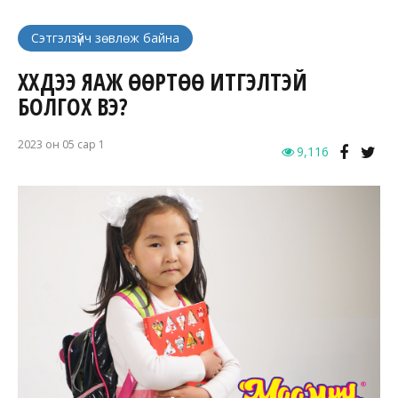
Сэтгэлзүйч зөвлөж байна
ХҮҮХДЭЭ ЯАЖ ӨӨРТӨӨ ИТГЭЛТЭЙ
БОЛГОХ ВЭ?
2023 он 05 сар 1
9,116