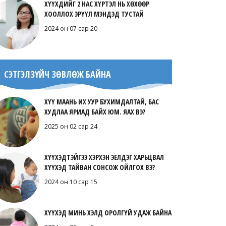
ХҮҮХДИЙГ 2 НАС ХҮРТЭЛ НЬ ХӨХӨӨР
ХООЛЛОХ ЭРҮҮЛ МЭНДЭД ТУСТАЙ
2024 он 07 сар 20
СЭТГЭЛЗҮЙЧ ЗӨВЛӨЖ БАЙНА
ХҮҮ МААНЬ ИХ УУР БУХИМДАЛТАЙ, БАС
ХУДЛАА ЯРИАД БАЙХ ЮМ. ЯАХ ВЭ?
2025 он 02 сар 24
ХҮҮХЭДТЭЙГЭЭ ХЭРХЭН ЭЕЛДЭГ ХАРЬЦВАЛ
ХҮҮХЭД ТАЙВАН СОНСОЖ ОЙЛГОХ ВЭ?
2024 он 10 сар 15
ХҮҮХЭД МИНЬ ХЭЛД ОРОЛГҮЙ УДАЖ БАЙНА