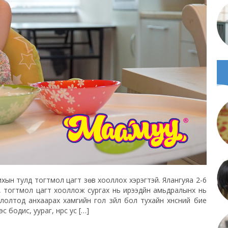
ойжихын тулд тогтмол цагт зөв хооллох хэрэгтэй. Ялангуяа 2-6
в, тогтмол цагт хооллож сургах нь ирээдүйн амьдралынх нь
ллолтод анхаарах хамгийн гол зүйл бол тухайн хүнсний бие
бодис, уураг, нүүрс ус […]