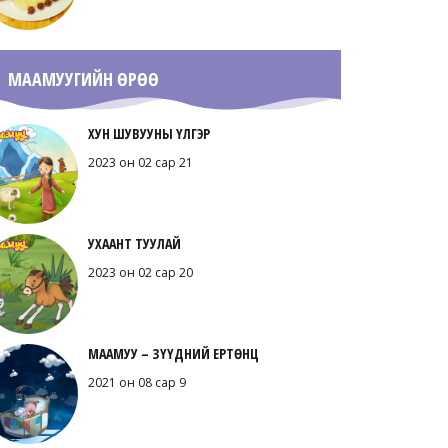
МААМУУГИЙН ӨРӨӨ
ХУН ШУВУУНЫ ҮЛГЭР
2023 он 02 сар 21
УХААНТ ТУУЛАЙ
2023 он 02 сар 20
МААМУУ – ЗҮҮДНИЙ ЕРТӨНЦ
2021 он 08 сар 9