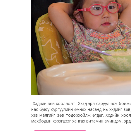
-Хүүхдийн зөв хооллолт- Хүүхэд эрүүл саруул өсч б
нас буюу сургуулийн өмнөх насанд нь хүүхдийг зө
хэв маягийг зөв тодорхойлж өгдөг. Хүүхдийн хоо
махбодын хэрэгцээг хангах витамин аминдэм, эрдэс 