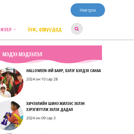
Нэвтрэх
эжээл
Ээж, аавуудад
МЭДЭЭ МЭДЭЭЛЭЛ
HALLOWEEN-ИЙ БАЯР, БЭЛЭГ БЭЛДЭХ САНАА
2024 он 10 сар 28
ХИЧЭЭЛИЙН ШИНЭ ЖИЛЭЭС ЭХЛЭН
ХЭРЭГЖҮҮЛЖ ЭХЛЭХ ДАДАЛ
2024 он 09 сар 3