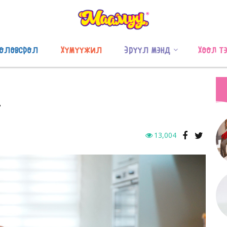
оловсрол
Хүмүүжил
Эрүүл мэнд
Хоол т
Т
13,004