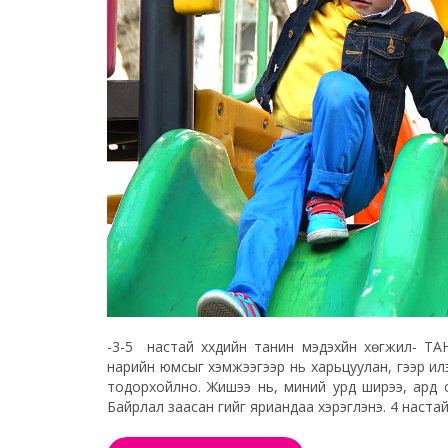
-3-5 настай хүүхдийн танин мэдэхүйн хөгжил- Т
нарийн юмсыг хэмжээгээр нь харьцуулан, үгээр ил
тодорхойлно. Жишээ нь, миний урд ширээ, ард са
Байрлал заасан үгийг яриандаа хэрэглэнэ. 4 настай