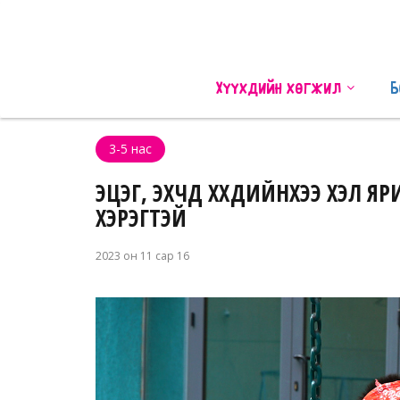
Хүүхдийн хөгжил
Б
3-5 нас
ЭЦЭГ, ЭХЧҮҮД ХҮҮХДИЙНХЭЭ ХЭЛ
ХЭРЭГТЭЙ
2023 он 11 сар 16