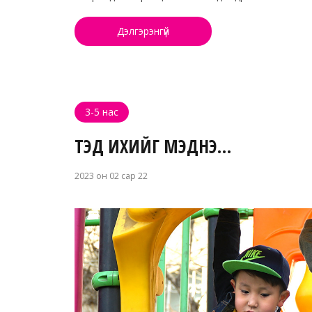
Дэлгэрэнгүй
3-5 нас
ТЭД ИХИЙГ МЭДНЭ…
2023 он 02 сар 22