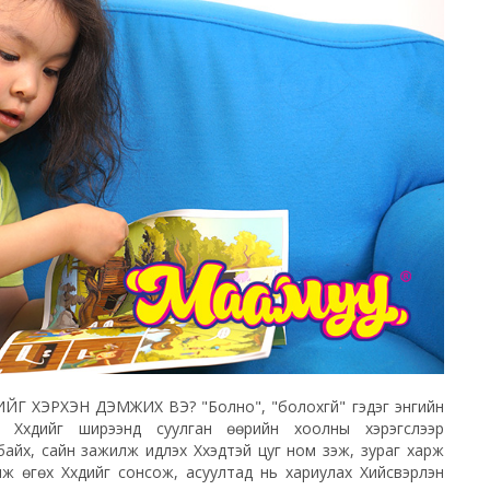
Г ХЭРХЭН ДЭМЖИХ ВЭ? "Болно", "болохгүй" гэдэг энгийн
 Хүүхдийг ширээнд суулган өөрийн хоолны хэрэгслээр
байх, сайн зажилж идүүлэх Хүүхэдтэй цуг ном үзэж, зураг харж
улж өгөх Хүүхдийг сонсож, асуултад нь хариулах Хийсвэрлэн