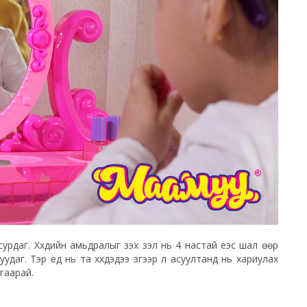
рдаг. Хүүхдийн амьдралыг үзэх үзэл нь 4 настай үеэс шал өөр
суудаг. Тэр үед нь та хүүхдэдээ зүгээр л асуултанд нь хариулах
гаарай.