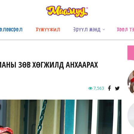
оловсрол
Хүмүүжил
Эрүүл мэнд
Хоол т
 ЯРИАНЫ ЗӨВ ХӨГЖИЛД АНХААРАХ
7,563