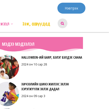
Нэвтрэх
эжээл
Ээж, аавуудад
МЭДЭЭ МЭДЭЭЛЭЛ
HALLOWEEN-ИЙ БАЯР, БЭЛЭГ БЭЛДЭХ САНАА
2024 он 10 сар 28
ХИЧЭЭЛИЙН ШИНЭ ЖИЛЭЭС ЭХЛЭН
ХЭРЭГЖҮҮЛЖ ЭХЛЭХ ДАДАЛ
2024 он 09 сар 3