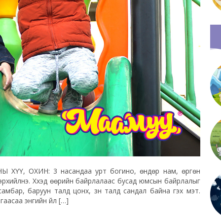
АНЫ ХҮҮ, ОХИН: 3 насандаа урт богино, өндөр нам, өргөн
эрхийлнэ. Хүүхэд өөрийн байрлалаас бусад юмсын байрлалыг
мбар, баруун талд цонх, зүүн талд сандал байна гэх мэт.
гаасаа энгийн үйл […]