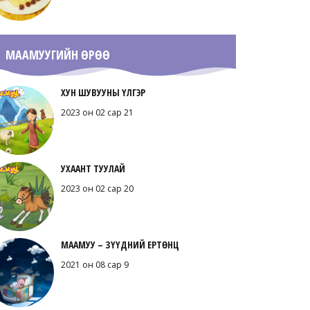
МААМУУГИЙН ӨРӨӨ
ХУН ШУВУУНЫ ҮЛГЭР
2023 он 02 сар 21
УХААНТ ТУУЛАЙ
2023 он 02 сар 20
МААМУУ – ЗҮҮДНИЙ ЕРТӨНЦ
2021 он 08 сар 9