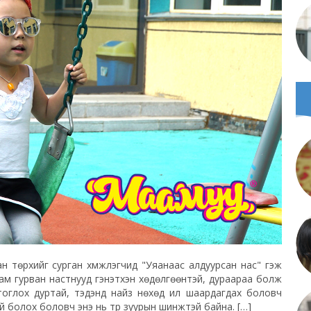
 төрхийг сурган хүмүүжүүлэгчид "Уяанаас алдуурсан нас" гэж
ам гурван настнууд гэнэтхэн хөдөлгөөнтэй, дураараа болж
 тоглох дуртай, тэдэнд найз нөхөд илүү шаардагдах боловч
 болох боловч энэ нь түр зуурын шинжтэй байна. […]