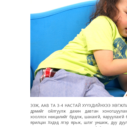
ЭЭЖ, ААВ ТА 3-4 НАСТАЙ ХҮҮХДИЙНХЭЭ ХӨГЖЛИЙ
дүрмийг ойлгуулж дахин давтан хоногшуулах
хооллох нөхцөлийг бүрдүүлж, шахахгүй, яаруулахгүй 
ярилцах Хүүхдэд үлгэр ярьж, шүлэг уншиж, дуу ду