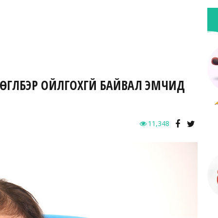
Н ӨГҮҮЛБЭР ОЙЛГОХГҮЙ БАЙВАЛ ЭМЧИД
11,348