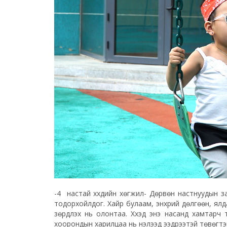
-4 настай хүүхдийн хөгжил- Дөрвөн настнуудын зан
тодорхойлдог. Хайр булаам, энхрий дөлгөөн, ялд
зөрүүдлэх нь олонтаа. Хүүхэд энэ насанд хамтарч
хоорондын харилцаа нь нэлээд ээдрээтэй төвөгтэй