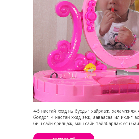
4-5 настай хүүхэд нь бусдыг хайрлаж, халамжилж су
болдог. 4 настай хүүхдүүд ээж, ааваасаа илүү ихийг а
биш сайн ярилцаж, маш сайн тайлбарлаж өгч бай