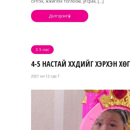
сэтгэх, жүжиглэх тоглоом, угсрах, […]
Дэлгэрэнгүй
3-5 нас
4-5 НАСТАЙ ХҮҮХДИЙГ ХЭРХЭН ХӨГЖ
2021 он 12 сар 7