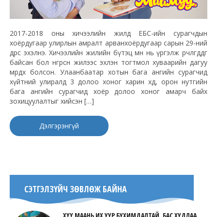
2017-2018 оны хичээлийн жилд ЕБС-ийн сурагчдын
хоёрдугаар улирлын амралт арванхоёрдугаар сарын 29-ний
өдрөөс эхэлнэ. Хичээлийн жилийн бүтэц өмнө нь үргэлж өөрчлөгддөг
байсан бол өнгөрсөн жилээс эхлэн тогтмол хуваарийн дагуу
мөрдөх болсон. Улаанбаатар хотын бага ангийн сурагчид
хүйтний улиралд 3 долоо хоног харин хөдөө, орон нутгийн
бага ангийн сурагчид хоёр долоо хоног амарч байх
зохицуулалтыг хийсэн […]
Дэлгэрэнгүй
СЭТГЭЛЗҮЙЧ ЗӨВЛӨЖ БАЙНА
ХҮҮ МААНЬ ИХ УУР БУХИМДАЛТАЙ, БАС ХУДЛАА