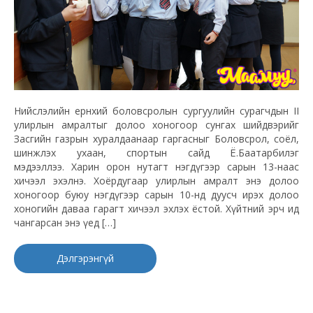
Нийслэлийн ерөнхий боловсролын сургуулийн сурагчдын II
улирлын амралтыг долоо хоногоор сунгах шийдвэрийг
Засгийн газрын хуралдаанаар гаргасныг Боловсрол, соёл,
шинжлэх ухаан, спортын сайд Ё.Баатарбилэг
мэдээллээ. Харин орон нутагт нэгдүгээр сарын 13-наас
хичээл эхэлнэ. Хоёрдугаар улирлын амралт энэ долоо
хоногоор буюу нэгдүгээр сарын 10-нд дуусч ирэх долоо
хоногийн даваа гарагт хичээл эхлэх ёстой. Хүйтний эрч ид
чангарсан энэ үед […]
Дэлгэрэнгүй