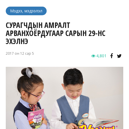
Мэдээ, мэдээлэл
СУРАГЧДЫН АМРАЛТ
АРВАНХОЁРДУГААР САРЫН 29-НӨӨС
ЭХЭЛНЭ
2017 он 12 сар 5
4,801