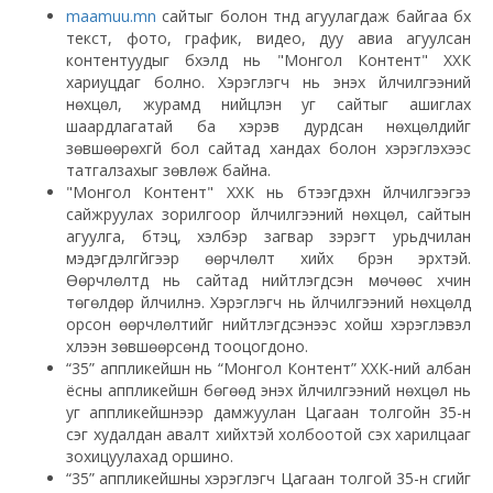
maamuu.mn
сайтыг болон түүнд агуулагдаж байгаа бүх
текст, фото, график, видео, дуу авиа агуулсан
контентуудыг бүхэлд нь "Монгол Контент" ХХК
хариуцдаг болно. Хэрэглэгч нь энэхүү үйлчилгээний
нөхцөл, журамд нийцүүлэн уг сайтыг ашиглах
шаардлагатай ба хэрэв дурдсан нөхцөлүүдийг
зөвшөөрөхгүй бол сайтад хандах болон хэрэглэхээс
татгалзахыг зөвлөж байна.
"Монгол Контент" ХХК нь бүтээгдэхүүн үйлчилгээгээ
сайжруулах зорилгоор үйлчилгээний нөхцөл, сайтын
агуулга, бүтэц, хэлбэр загвар зэрэгт урьдчилан
мэдэгдэлгүйгээр өөрчлөлт хийх бүрэн эрхтэй.
Өөрчлөлтүүд нь сайтад нийтлэгдсэн мөчөөс хүчин
төгөлдөр үйлчилнэ. Хэрэглэгч нь үйлчилгээний нөхцөлд
орсон өөрчлөлтийг нийтлэгдсэнээс хойш хэрэглэвэл
хүлээн зөвшөөрсөнд тооцогдоно.
“35” аппликейшн нь “Монгол Контент” ХХК-ний албан
ёсны аппликейшн бөгөөд энэхүү үйлчилгээний нөхцөл нь
уг аппликейшнээр дамжуулан Цагаан толгойн 35-н
үсэг худалдан авалт хийхтэй холбоотой үүсэх харилцааг
зохицуулахад оршино.
“35” аппликейшны хэрэглэгч Цагаан толгой 35-н үсгийг