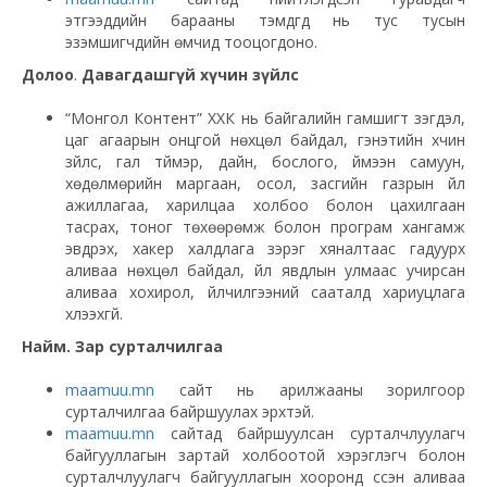
этгээдүүдийн барааны тэмдгүүд нь тус тусын
эзэмшигчдийн өмчид тооцогдоно.
Долоо
.
Давагдашгүй хүчин зүйлс
“Монгол Контент” ХХК нь байгалийн гамшигт үзэгдэл,
цаг агаарын онцгой нөхцөл байдал, гэнэтийн хүчин
зүйлс, гал түймэр, дайн, бослого, үймээн самуун,
хөдөлмөрийн маргаан, осол, засгийн газрын үйл
ажиллагаа, харилцаа холбоо болон цахилгаан
тасрах, тоног төхөөрөмж болон програм хангамж
эвдрэх, хакер халдлага зэрэг хяналтаас гадуурх
аливаа нөхцөл байдал, үйл явдлын улмаас учирсан
аливаа хохирол, үйлчилгээний сааталд хариуцлага
хүлээхгүй.
Найм. Зар сурталчилгаа
maamuu.mn
сайт нь арилжааны зорилгоор
сурталчилгаа байршуулах эрхтэй.
maamuu.mn
сайтад байршуулсан сурталчлуулагч
байгууллагын зартай холбоотой хэрэглэгч болон
сурталчлуулагч байгууллагын хооронд үүссэн аливаа