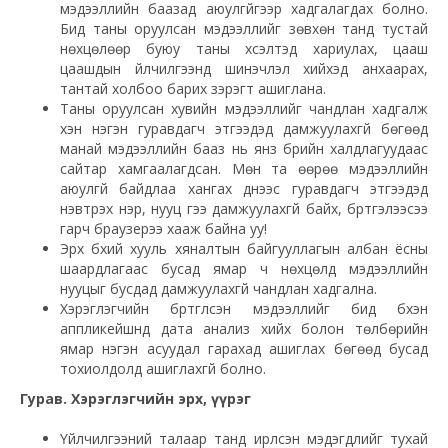
мэдээллийн баазад аюулгүйгээр хадгалагдах болно.
Бид таны оруулсан мэдээллийг зөвхөн танд тустай
нөхцөлөөр буюу таны хүсэлтэд хариулах, цааш
цаашдын үйлчилгээнд шинэчлэл хийхэд анхаарах,
тантай холбоо барих зэрэгт ашиглана.
Таны оруулсан хувийн мэдээллийг чандлан хадгалж
хэн нэгэн гуравдагч этгээдэд дамжуулахгүй бөгөөд
манай мэдээллийн бааз нь янз бүрийн халдлагуудаас
сайтар хамгаалагдсан. Мөн та өөрөө мэдээллийн
аюулгүй байдлаа хангах үүднээс гуравдагч этгээдэд
нэвтрэх нэр, нууц үгээ дамжуулахгүй байх, бүртгэлээсээ
гарч браузерээ хааж байна уу!
Эрх бүхий хууль хяналтын байгууллагын албан ёсны
шаардлагаас бусад ямар ч нөхцөлд мэдээллийн
нууцыг бусдад дамжуулахгүй чандлан хадгална.
Хэрэглэгчийн бүртгүүлсэн мэдээллийг бид бүхэн
аппликейшнд дата анализ хийх болон төлбөрийн
ямар нэгэн асуудал гарахад ашиглах бөгөөд бусад
тохиолдолд ашиглахгүй болно.
Гурав. Хэрэглэгчийн эрх, үүрэг
Үйлчилгээний талаар танд ирүүлсэн мэдэгдлийг тухай