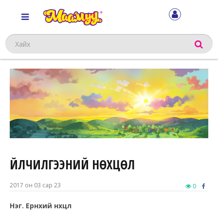
Хайх
ҮЙЛЧИЛГЭЭНИЙ НӨХЦӨЛ
2017 он 03 сар 23
0
Нэг. Ерөнхий нөхцөл