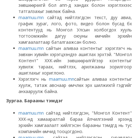
зөвшөөрөхгүй бол апп-д хандах болон хэрэглэхээс
татгалзахыг зөвлөж байна.
maamuu.mn
сайтад нийтлэгдсэн текст, дуу авиа,
график зураг, лого, фото, видео болон бусад бүх
контентууд нь Монгол Улсын холбогдох хууль
тогтоомжийн дагуу оюуны өмчийн эрхийн
хамгаалалтаар баталгаажсан болно.
maamuu.mn
сайтын аливаа контентыг хэрэглэгч нь
зөвхөн хувийн хэрэгцээндээ ашиглах эрхтэй. "Монгол
Контент" ХХК-ийн зөвшөөрөлгүйгээр контентыг
хувилж тараах, нийтлэх, арилжааны зорилгоор
ашиглахыг хориглоно.
Хэрэглэгч нь
maamuu.mn
сайтын аливаа контентыг
хуулж, татаж авснаар өмчлөх эрх шилжихгүй гэдгийг
анхааруулж байна.
Зургаа. Барааны тэмдэг
maamuu.mn
сайтад нийтлэгдсэн, "Монгол Контент"
ХХК-нд хамааралтай бараа үйлчилгээний хүрээнд
эрхийн хамгаалалт хийлгэсэн барааны тэмдгүүд нь тус
компанийн өмчид тооцогдоно.
maamuu.mn
сайтад нийтлэгдсэн гуравдагч