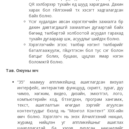
QR хэлбэрээр тухайн үед шууд харагдана. Дахин
харах бол гүйлгээний түүх хэсэгт хадгалагдсан
байх болно.
Үсэг худалдан авсан хэрэглэгчийн захиалга бүр
дахин давтагдашгүй захиалгын дугаартай байх
бөгөөд төлбөртэй холбоотой асуудал гарахад
тухайн дугаараар шүүж, асуудлыг шийдэх болно.
Хэрэглэгчийн зүгээс төлбөр нэгэнт төлбөрийг
баталгаажуулж, гүйцэтгэсэн бол тус үсэг болон
багцыг болих, буцаах, цуцлах ямар нэгэн
боломжгүй болно.
Тав. Оюуны өмч
“35” маамуу аппликейшнд ашиглагдсан визуал
интерфейс, интерактив функцууд, скрипт, зураг, дуу
чимээ, хөгжим, видео, дизайн, эмхэтгэл, лого,
компьютерийн код, бүтээгдэхүүн, програм хангамж,
текст, ашиглалтын өгөгдөл зэргийг агуулсан
контентуудыг бүхэлд нь “Монгол Контент” ХХК-ийн
өмч болно. Хэрэглэгч нь энэхүү үйлчилгээний нөхцөл,
журамд нийцүүлэн уг аппликейшныг ашиглах
шаардлагатай ба хэрэв дурдсан нөхцөлүүдийг