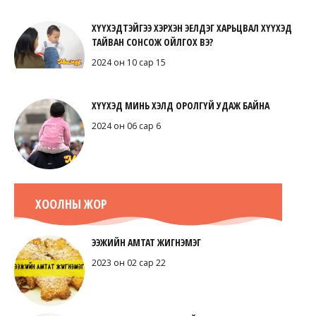
ХҮҮХЭДТЭЙГЭЭ ХЭРХЭН ЭЕЛДЭГ ХАРЬЦВАЛ ХҮҮХЭД
ТАЙВАН СОНСОЖ ОЙЛГОХ ВЭ?
2024 он 10 сар 15
ХҮҮХЭД МИНЬ ХЭЛД ОРОЛГҮЙ УДАЖ БАЙНА
2024 он 06 сар 6
ХООЛНЫ ЖОР
ЭЭЖИЙН АМТАТ ЖИГНЭМЭГ
2023 он 02 сар 22