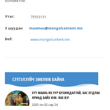
боломжтой.
Утас:
75553131
Э шуудан
maamuu@mongolcontent.mn
Веб:
www.mongolcontent.mn
СЭТГЭЛЗҮЙЧ ЗӨВЛӨЖ БАЙНА
ХҮҮ МААНЬ ИХ УУР БУХИМДАЛТАЙ, БАС ХУДЛАА
ЯРИАД БАЙХ ЮМ. ЯАХ ВЭ?
2025 он 02 сар 24