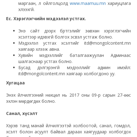
маргаан, үл ойлголцолд
www.maamuu.mn
хариуцлага
хүлээхгүй.
Ес. Хэрэглэгчийн мэдээлэл устгах.
Энэ сайт дээрх бүртгэлийг зөвхөн хэрэглэгчийн
хүсэлтээр идэвхгүй болгох эсвэл устгаж болно.
Мэдээлэл устгах хүсэлтийг itd@mongolcontent.mn
хаягаар хүлээж авна.
Хувийн мэдээллийг баталгаажуулан Админаас
шалгаснаар устгах болно.
Бусад дэлгэрэнгүй мэдээллийг админ имэйл:
itd@mongolcontent.mn хаягаар холбогдоно уу.
Хугацаа
Энэхүү үйлчилгээний нөхцөл нь 2017 оны 09-р сарын 27-өөс
эхлэн мөрдөгдөх болно.
Санал, хүсэлт
Хэрэв танд манай үйлчилгээтэй холбоотой, санал, гомдол,
хүсэлт болон асуулт байвал дараах хаягуудаар холбогдох