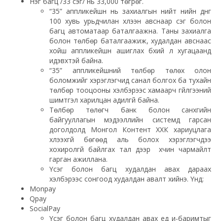
Нэг багц /33 үсэг/ нь 33,000 төгрөг.
“35” аппликейшн нь захиалгын нийт үнийн дүнг
100 хувь урьдчилан хүлээн авснаар үсэг болон
багц автоматаар баталгаажна. Таны захиалга
болон төлбөр баталгаажиж, худалдан авснаас
хойш аппликейшн ашиглах бүхий л хугацаанд
идэвхтэй байна.
“35” аппликейшний төлбөр төлөх олон
боломжийг хэрэглэгчид санал болгох ба тухайн
төлбөр тооцооны хэлбэрээс хамаарч гүйлгээний
шимтгэл харилцан адилгүй байна.
Төлбөр төлөгч банк болон санхүүгийн
байгууллагын мэдээллийн системд гарсан
доголдолд Монгол Контент ХХК хариуцлага
хүлээхгүй бөгөөд аль болох хэрэглэгчдээ
хохиролгүй байлгах тал дээр хүчин чармайлт
гарган ажиллана.
Үсэг болон багц худалдан авах дараах
хэлбэрээс сонгоод худалдан авалт хийнэ. Үүнд:
Monpay
Qpay
SocialPay
Үсэг болон багц худалдан авах үед и-баримтыг