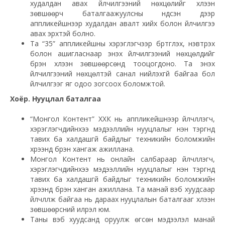
худалдан авах үйлчилгээний нөхцөлийг хүлээн
зөвшөөрч баталгаажуулсны үндсэн дээр
аппликейшнээр худалдан авалт хийх болон үйлчилгээ
авах эрхтэй болно.
Та “35” аппликейшны хэрэглэгчээр бүртгүүлэх, нэвтрэх
болон ашигласнаар энэхүү үйлчилгээний нөхцөлүүдийг
бүрэн хүлээн зөвшөөрсөнд тооцогдоно. Та энэхүү
үйлчилгээний нөхцөлтэй санал нийлэхгүй байгаа бол
үйлчилгээг яг одоо зогсоох боломжтой.
Хоёр. Нууцлал баталгаа
“Монгол Контент” ХХК нь аппликейшнээр үйлчлүүлэгч,
хэрэглэгчдийнхээ мэдээллийн нууцлалыг нэн тэргүүнд
тавих ба халдашгүй байдлыг техникийн боломжийн
хүрээнд бүрэн хангаж ажиллана.
Монгол Контент нь онлайн салбараар үйлчлүүлэгч,
хэрэглэгчдийнхээ мэдээллийн нууцлалыг нэн тэргүүнд
тавих ба халдашгүй байдлыг техникийн боломжийн
хүрээнд бүрэн ханган ажиллана. Та манай вэб хуудсаар
үйлчлүүлж байгаа нь дараах нууцлалын баталгааг хүлээн
зөвшөөрсний илрэл юм.
Таны вэб хуудсанд оруулж өгсөн мэдээлэл манай