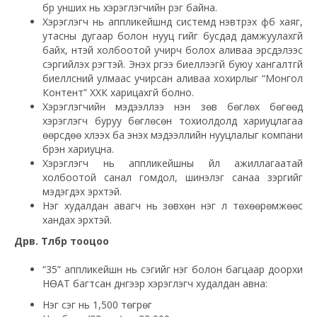
бүр унших нь хэрэглэгчийн үүрэг байна.
Хэрэглэгч нь аппликейшнд системд нэвтрэх фб хаяг,
утасны дугаар болон нууц үгийг бусдад дамжуулахгүй
байх, үүнтэй холбоотой учирч болох аливаа эрсдэлээс
сэргийлэх үүрэгтэй. Энэхүү үүргээ биелүүлээгүй буюу хангалтгүй
биелүүлсний улмаас учирсан аливаа хохирлыг “Монгол
Контент” ХХК харицахгүй болно.
Хэрэглэгчийн мэдээллээ үнэн зөв бөглөх бөгөөд
хэрэглэгч буруу бөглөсөн тохиолдолд хариуцлагаа
өөрсдөө хүлээх ба энэхүү мэдээллийн нууцлалыг компани
бүрэн хариуцна.
Хэрэглэгч нь аппликейшны үйл ажиллагаатай
холбоотой санал гомдол, шинэлэг санаа зэргийг
мэдэгдэх эрхтэй.
Нэг худалдан авагч нь зөвхөн нэг л төхөөрөмжөөс
хандах эрхтэй.
Дөрөв. Төлбөр тооцоо
“35” аппликейшн нь үсэгийг нэг болон багцаар доорхи
НӨАТ багтсан дүнгээр хэрэглэгч худалдан авна:
Нэг үсэг нь 1,500 төгрөг