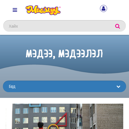
Хайх
МЭДЭЭ, МЭДЭЭЛЭЛ
Sub
menu