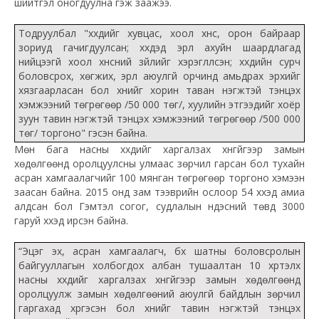
шийтгэл оногдуулна гэж заажээ.
Тодруулбал "хүүхдийг хувцас, хоол хүнс, орон байраар
зориуд гачигдуулсан; хүүхдэд эрүүл ахуйн шаардлагад
нийцээгүй хоол хүнсний зүйлийг хэрэглүүлсэн; хүүхдийн сурч
боловсрох, хөгжих, эрүүл аюулгүй орчинд амьдрах эрхийг
хязгаарласан бол хүнийг хорин таван нэгжтэй тэнцэх
хэмжээний төгрөгөөр /50 000 төг/, хуулийн этгээдийг хоёр
зуун тавин нэгжтэй тэнцэх хэмжээний төгрөгөөр /500 000
төг/ торгоно" гэсэн байна.
Мөн бага насны хүүхдийг харгалзах хүнгүйгээр замын
хөдөлгөөнд оролцуулсны улмаас зөрчил гарсан бол тухайн
асран хамгаалагчийг 100 мянган төгрөгөөр торгоно хэмээн
заасан байна. 2015 онд зам тээврийн ослоор 54 хүүхэд амиа
алдсан бол Гэмтэл согог, судлалын үндэсний төвд 3000
гаруй хүүхэд ирсэн байна.
“Эцэг эх, асран хамгаалагч, бүх шатны боловсролын
байгууллагын холбогдох албан тушаалтан 10 хүртэлх
насны хүүхдийг харгалзах хүнгүйгээр замын хөдөлгөөнд
оролцуулж замын хөдөлгөөний аюулгүй байдлын зөрчил
гаргахад хүргэсэн бол хүнийг тавин нэгжтэй тэнцэх