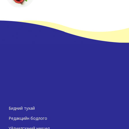
Бидний тухай
Редакцийн бодлого
Үйлчилгээний нөхцөл