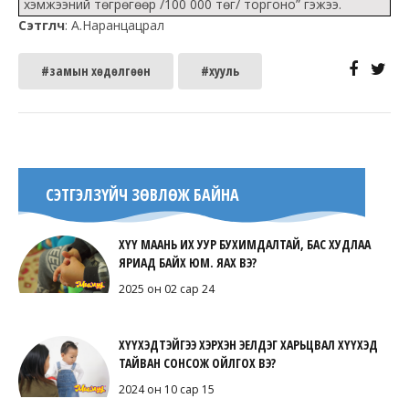
хэмжээний төгрөгөөр /100 000 төг/ торгоно” гэжээ.
Сэтгүүлч
: А.Наранцацрал
#замын хөдөлгөөн
#хууль
СЭТГЭЛЗҮЙЧ ЗӨВЛӨЖ БАЙНА
ХҮҮ МААНЬ ИХ УУР БУХИМДАЛТАЙ, БАС ХУДЛАА
ЯРИАД БАЙХ ЮМ. ЯАХ ВЭ?
2025 он 02 сар 24
ХҮҮХЭДТЭЙГЭЭ ХЭРХЭН ЭЕЛДЭГ ХАРЬЦВАЛ ХҮҮХЭД
ТАЙВАН СОНСОЖ ОЙЛГОХ ВЭ?
2024 он 10 сар 15