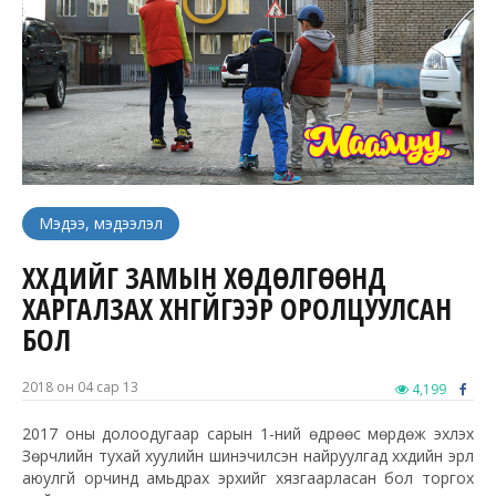
Мэдээ, мэдээлэл
ХҮҮХДИЙГ ЗАМЫН ХӨДӨЛГӨӨНД
ХАРГАЛЗАХ ХҮНГҮЙГЭЭР ОРОЛЦУУЛСАН
БОЛ
2018 он 04 сар 13
4,199
2017 оны долоодугаар сарын 1-ний өдрөөс мөрдөж эхлэх
Зөрчлийн тухай хуулийн шинэчилсэн найруулгад хүүхдийн эрүүл
аюулгүй орчинд амьдрах эрхийг хязгаарласан бол торгох